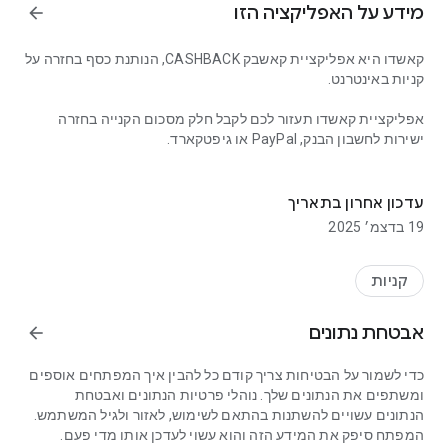
מידע על האפליקציה הזו
arrow_forward
קאשדו היא אפליקציית קאשבק CASHBACK, הנותנת כסף בחזרה על
קניות באינטרנט.
אפליקציית קאשדו תעזור לכם לקבל חלק מסכום הקנייה בחזרה
ישירות לחשבון הבנק, PayPal או גיפטקארד.
קאשבק ב- אליאקספרס, איביי, אסוס ועוד | cashback
איך זה עובד? עושים את הקניות הרגילות שלכם דרך האינטרנט,
משתמשים באפליקציה כדי לקבל הטבה בדמות קאשבק
עדכון אחרון בתאריך
CASHBACK היישר לחשבון. הקאשבק יכול להגיע לגובה של עד 30%
19 בדצמ׳ 2025
מכל הזמנה שאתם עושים.
קאשדו עובדת עם למעלה מ-300 מותגים מובילים, בהן איביי,
קניות
אליאקספרס, אסוס, לאסטפרייס, אייבורי, הוטלס, בוקינג, אייהרב
ועוד.
אבטחת נתונים
arrow_forward
את הכסף שצברתם לחשבון אתם יכולים למשוך ישירות מהאתר
כדי לשמור על הבטיחות צריך קודם כל להבין איך המפתחים אוספים
לחשבון הבנק, PayPal או גיפטקארד החל מהשקל הראשון.
ומשתפים את הנתונים שלך. נוהלי פרטיות הנתונים ואבטחת
הנתונים עשויים להשתנות בהתאם לשימוש, לאזור ולגיל המשתמש.
אנחנו עובדים בשיתוף פעולה עם מעל 300 מותגים מובילים
המפתח סיפק את המידע הזה והוא עשוי לעדכן אותו מדי פעם.
ומאפשרים לעשות משיכה החל מהשקל הראשון.