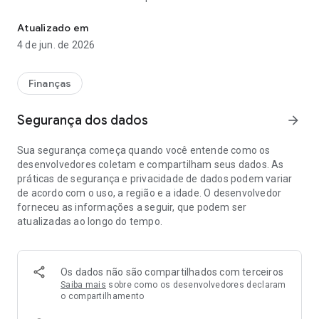
Acompanhe sua carteira de Ações, FIIs e Cripto com rebalanceame
patrimônio, monitorar a rentabilidade e manter sua
estratégia financeira alinhada de forma inteligente.
Atualizado em
4 de jun. de 2026
Esqueça as planilhas complexas. Se você procura um
gerenciador de investimentos completo, aqui você
acompanha suas Ações, Fundos Imobiliários (FIIs), Renda Fixa
Finanças
e Criptomoedas em tempo real, com gráficos claros que
mostram a evolução do seu dinheiro.
Segurança dos dados
arrow_forward
📊 CONSOLIDAÇÃO E ACOMPANHAMENTO DE
Sua segurança começa quando você entende como os
INVESTIMENTOS
desenvolvedores coletam e compartilham seus dados. As
práticas de segurança e privacidade de dados podem variar
Mais do que um simples controlador de investimentos, o app
de acordo com o uso, a região e a idade. O desenvolvedor
ajuda você a enxergar seu patrimônio como um todo,
forneceu as informações a seguir, que podem ser
facilitando o acompanhamento de investimentos no seu dia
atualizadas ao longo do tempo.
a dia.
• Visualização da carteira de ações e ativos em tempo real
• Gráficos dinâmicos de alocação por classe de ativos e
Os dados não são compartilhados com terceiros
setores
Saiba mais
sobre como os desenvolvedores declaram
• Histórico completo de evolução patrimonial e saldo
o compartilhamento
• Centralização de Renda Variável, Tesouro Direto, CDB e