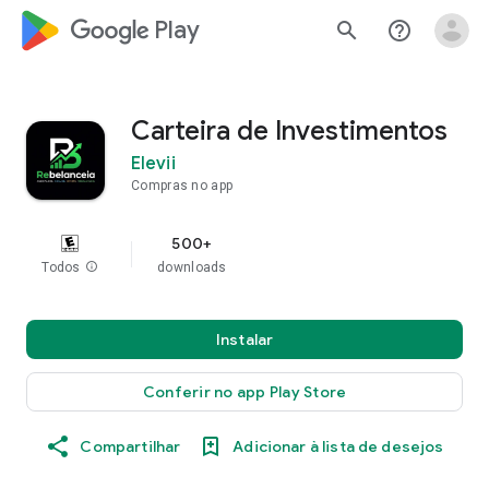
google_logo Play
search
help_outline
Carteira de Investimentos
Elevii
Compras no app
500+
Todos
info
downloads
Instalar
Conferir no app Play Store
Compartilhar
Adicionar à lista de desejos