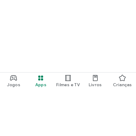
• Atualização automatizada de cotações e preços em tempo
real
• Categorias e ativos ilimitados na carteira
• Sincronização em nuvem segura entre múltiplos
dispositivos
Tome o controle definitivo da sua vida financeira, evite erros
manuais de cálculo e use o melhor simulador e organizador
de investimentos.
Baixe agora o Rebalanceia e veja sua carteira de
investimentos evoluir de forma inteligente!
Jogos
Apps
Filmes e TV
Livros
Crianças
Google Play