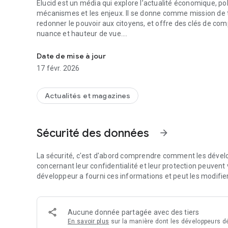
Elucid est un média qui explore l’actualité économique, poli
mécanismes et les enjeux. Il se donne comme mission de
redonner le pouvoir aux citoyens, et offre des clés de com
nuance et hauteur de vue.
Avec Elucid, décryptez l’actualité et ses enjeux avec nuance
L’application Elucid c'est :
Date de mise à jour
17 févr. 2026
🗞 Des analyses sur des enjeux qui vous concernent : Inflati
Démocratie et des articles exclusifs d'auteurs critiques d
📊 Des milliers de graphiques originaux pour un suivi régu
Actualités et magazines
📚 Plus d’une centaine de livres synthétisés à l’écrit et e
véritable bibliothèque d’autodéfense intellectuelle.
▶️ Les podcasts de nos grandes interview vidéo, télécharg
Sécurité des données
arrow_forward
Avec Elucid, vous ne « consommez » pas de l’information
fondamentales, dans un patrimoine impérissable composé 
La sécurité, c'est d'abord comprendre comment les dévelo
essentielles pour décrypter l’actualité avec nuance et ha
concernant leur confidentialité et leur protection peuvent v
du journalisme, son rôle primordiale et oublié : celui de fai
développeur a fourni ces informations et peut les modifie
conceptuel de la recherche, et l’impératif concret et urgen
Elucid est une entreprise solidaire de presse indépendant
Aucune donnée partagée avec des tiers
et notre pérennité sont assurés par les abonnements nos 
En savoir plus
sur la manière dont les développeurs dé
libre, et indépendante de toute influence extérieure.