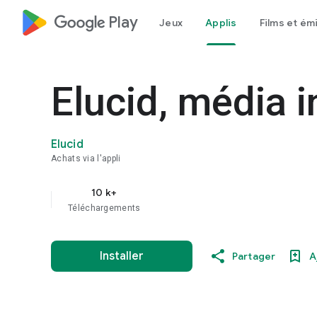
google_logo Play
Jeux
Applis
Films et ém
Elucid, média 
Elucid
Achats via l'appli
10 k+
Téléchargements
Installer
Partager
A