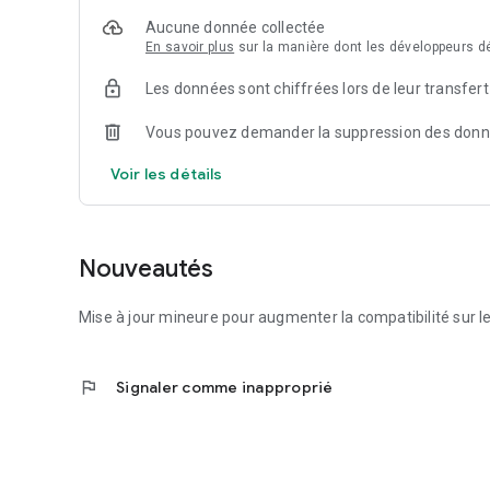
Notre traitement de l’information, appuyé sur la visualis
Aucune donnée collectée
facilite la compréhension de sujets complexes et offre de
En savoir plus
sur la manière dont les développeurs dé
les lecteurs dans un flot d’informations inutiles, Élucid pr
Les données sont chiffrées lors de leur transfert
Un problème ? Une question ? Votre avis est important
Nous sommes à l’écoute de vos remarques et suggestions p
Vous pouvez demander la suppression des don
contacter à l’adresse suivante : contact@elucid.media
Un abonnement est requis pour accéder à l’intégralité des
Voir les détails
d’abonnement : https://elucid.media/conditions-generale
Nouveautés
Mise à jour mineure pour augmenter la compatibilité sur le
flag
Signaler comme inapproprié