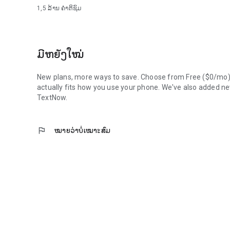
1,5 ລ້ານ
ຄຳຕິຊົມ
• ໂທ ແລະ ສົ່ງຂໍ້ຄວາມຟຣີທັນທີເມື່ອທ່ານດາວໂຫຼດແອັບ TextNow—ບໍ
• ເປີດໃຊ້ໃນໂທລະສັບທີ່ມີຢູ່ແລ້ວຂອງທ່ານ ແລະ ລົມ ແລະ ສົ່ງຂໍ້ຄວ
• ຮັບເບີໂທລະສັບທ້ອງຖິ່ນ ຫຼື ຮັກສາເບີທີ່ມີຢູ່ແລ້ວຂອງທ່ານໄວ້. 
• ການໂທດ້ວຍສຽງ, ຂໍ້ຄວາມໂດຍກົງ, ຂໍ້ຄວາມ SMS, ການສົ່ງຂໍ້ຄ
ມີຫຍັງໃໝ່
• ຕົວເລືອກຂໍ້ມູນທີ່ຍືດຫຍຸ່ນ - ຈ່າຍເມື່ອທ່ານຕ້ອງການເທົ່ານັ້ນ
• ໃຊ້ໃນຫຼາຍອຸປະກອນລວມທັງຄອມພິວເຕີ ຫຼື ແທັບເລັດຂອງທ່ານ ແລະ
ຕ້ອງການ
New plans, more ways to save. Choose from Free ($0/mo), Pl
• ການໂທຕ່າງປະເທດລາຄາຖືກໃນຫຼາຍກວ່າ 230 ປະເທດ
actually fits how you use your phone. We've also added n
• ການຖອດຂໍ້ຄວາມສຽງເປັນຂໍ້ຄວາມ ແລະ ການໂທປະຊຸມ
TextNow.
TEXTNOW ຟຣີແນວໃດ?
flag
ໝາຍວ່າບໍ່ເໝາະສົມ
ບໍ່ມີຄ່າທຳນຽມປະຈຳປີ ຫຼື ປະຈຳເດືອນໃນການໃຊ້ TextNow. ພວກເຮົາ
ໃຫ້ທ່ານບໍ່ຈຳເປັນຕ້ອງເຮັດ) ຜ່ານໂຄສະນາໃນແອັບ. ໂຄສະນາຈະບໍ່
ເກຣດເປັນແຜນ Plus ຫຼື ແຜນ Unlimited ເພື່ອລຶບພວກມັນອອກ.
ຄຸນສົມບັດເພີ່ມເຕີມມາດຕະຖານສຳລັບຜູ້ໃຊ້ທຸກຄົນ
• ລະຫັດຜ່ານສຳລັບການສົ່ງຂໍ້ຄວາມ ແລະ ການໂທທີ່ປອດໄພ ແລະ ເ
• ລະຫັດຜູ້ໂທ
• ສຽງຂໍ້ຄວາມຟຣີທີ່ສາມາດປັບແຕ່ງໄດ້, ສຽງໂທເຂົ້າ, ສຽງເອີ້ນເຂົ້າ