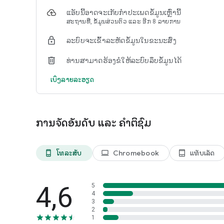
ແອັບນີ້ອາດຈະເກັບກຳປະເພດຂໍ້ມູນເຫຼົ່ານີ້
ຈ່າຍສະເພາະຂໍ້ມູນທີ່ທ່ານໃຊ້ໂດຍບໍ່ມີສັນຍາ ຫຼື ຂໍ້ຜູກມັດໄລຍະຍາວ.
ສະຖານທີ່, ຂໍ້ມູນສ່ວນຕົວ ແລະ ອີກ 8 ລາຍການ
ຫຍຸ່ນຢ່າງແທ້ຈິງ.
ລະບົບຈະເຂົ້າລະຫັດຂໍ້ມູນໃນຂະນະສົ່ງ
• ແຜນຟຣີ: ໂທ ແລະ ສົ່ງຂໍ້ຄວາມບໍ່ຈຳກັດໃນ 5G ທົ່ວປະເທດ. ລວມ
• ແຜນບວກ: ໂທ, ສົ່ງຂໍ້ຄວາມ ແລະ ຂໍ້ມູນທົ່ວປະເທດບໍ່ຈຳກັດ — ຍົກ
ທ່ານສາມາດຮ້ອງຂໍໃຫ້ລະບົບລຶບຂໍ້ມູນໄດ້
• ແຜນບໍ່ຈຳກັດ: ໂທ, ສົ່ງຂໍ້ຄວາມ ແລະ ຂໍ້ມູນທົ່ວປະເທດບໍ່ຈຳກັດ. ບໍ່
ເບິ່ງລາຍລະອຽດ
ປ່ຽນແຜນການຂອງທ່ານໄດ້ທຸກເວລາໃນແອັບ. ຍົກເລີກໄດ້ທຸກເວລາ. ບໍ່ມີຄ
ເລີຍ.
ເບີໂທລະສັບທີສອງ: ສຳລັບການໂທ ແລະ ສົ່ງຂໍ້ຄວາມສ່ວນຕົວ, ສາຍ
ການຈັດອັນດັບ ແລະ ຄຳຕິຊົມ
ໃຊ້ແອັບໂທ ແລະ ສົ່ງຂໍ້ຄວາມ TextNow ເປັນສາຍໂທລະສັບທີສອງຟ
ໃຊ້ສ່ວນຕົວ. ໂທ ແລະ ສົ່ງຂໍ້ຄວາມຟຣີໂດຍບໍ່ຕ້ອງເສຍຄ່າໂທລະສັບເພີ
ໂທລະສັບ
Chromebook
ແທັບເລັດ
phone_android
laptop
tablet_android
ການໂທຕ່າງປະເທດ: ລາຄາຖືກໃນຫຼາຍກວ່າ 230 ປະເທດ
4,6
5
ມີໝູ່ເພື່ອນ ແລະ ຄອບຄົວຢູ່ຕ່າງປະເທດບໍ? TextNow ສະເໜີກາ
4
ໄປຍັງຫຼາຍກວ່າ 230 ປະເທດ, ດ້ວຍອັດຕາເລີ່ມຕົ້ນທີ່ຕໍ່າກວ່າ $0.01 ຕໍ
3
2
1
ເປັນຫຍັງຕ້ອງໃຊ້ TEXTNOW?