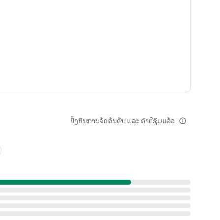
 ພວກເຮົາເປັນຜູ້ໃຫ້ບໍລິການດຽວທີ່ມີຕົວເລືອກຂໍ້ມູນທີ່ມີຄວາມຍືດ
ເປັນລາຍເດືອນໃນລາຄາ $0.
ເວັ້ນການຖ່າຍທອດສົດສື່ ແລະ ເກມ. ບໍ່ມີໂຄສະນາ.
ມີໂຄສະນາ.
່າທຳນຽມອື່ນ, ບໍ່ມີຄ່າທຳນຽມ. ຈ່າຍສິ່ງທີ່ທ່ານຕ້ອງການ, ຫຼື ບໍ່ຈ່າຍ
ທຸລະກິດແຍກຕ່າງຫາກ, ແລະ ອື່ນໆ
ຢັ້ງຢືນການຈັດອັນດັບ ແລະ ຄຳຕິຊົມແລ້ວ
info_outline
ຣີ. ເໝາະສຳລັບສາຍທີສອງ, ໂທລະສັບທຸລະກິດ, ວຽກເສີມ, ຫຼື ການນຳ
່ມເຕີມ.
ນໂທຟຣີໄປຍັງເມັກຊິໂກ ແລະ ການາດາ ດ້ວຍການໂທຕ່າງປະເທດລາຄາຖືກ
່ນາທີ.