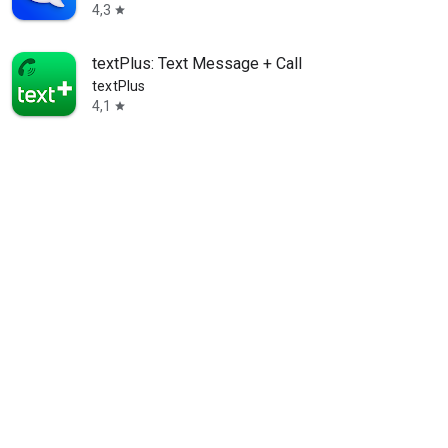
4,3
star
textPlus: Text Message + Call
textPlus
4,1
star