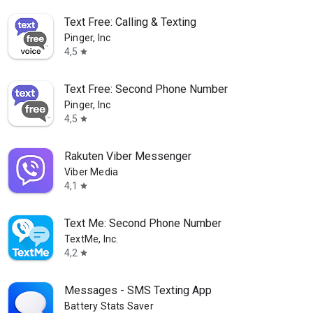
Text Free: Calling & Texting
Pinger, Inc
4,5
star
Text Free: Second Phone Number
Pinger, Inc
4,5
star
Rakuten Viber Messenger
Viber Media
4,1
star
Text Me: Second Phone Number
TextMe, Inc.
4,2
star
Messages - SMS Texting App
Battery Stats Saver