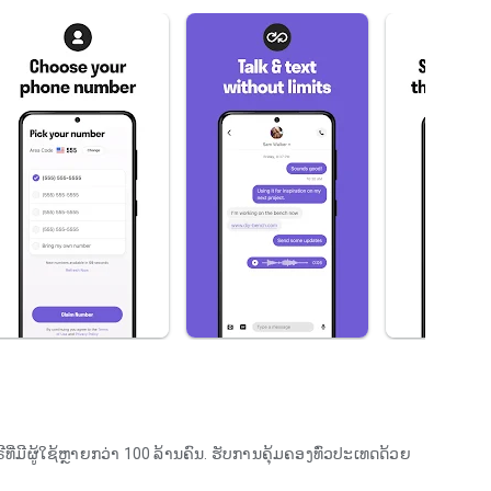
ີ່ມີຜູ້ໃຊ້ຫຼາຍກວ່າ 100 ລ້ານຄົນ. ຮັບການຄຸ້ມຄອງທົ່ວປະເທດດ້ວຍ