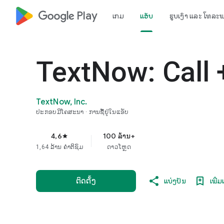
google_logo Play
ເກມ
ແອັບ
ຮູບເງົາ ແລະ ໂທລະ
TextNow: Call 
TextNow, Inc.
ປະກອບ​ມີ​ໂຄ​ສະ​ນາ
ການຊື້ຢູ່ໃນແອັບ
4,6
100 ລ້ານ+
star
1,64 ລ້ານ ຄຳຕິຊົມ
ດາວໂຫຼດ
ຕິດຕັ້ງ
ແບ່ງປັນ
ເພີ່