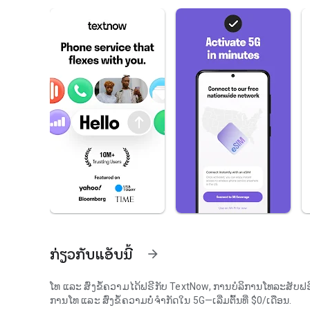
ກ່ຽວກັບແອັບນີ້
arrow_forward
ໂທ ແລະ ສົ່ງຂໍ້ຄວາມໄດ້ຟຣີກັບ TextNow, ການບໍລິການໂທລະສັບຟຣີທ
ການໂທ ແລະ ສົ່ງຂໍ້ຄວາມບໍ່ຈຳກັດໃນ 5G—ເລີ່ມຕົ້ນທີ່ $0/ເດືອນ.