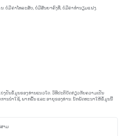
ມີຄ່າໂທລະສັບ, ບໍ່ມີສັນຍາຄົງທີ່, ບໍ່ມີຄ່າທຳນຽມແຝງ.
ຄວາມຍືດຫຍຸ່ນຟຣີ. ບໍ່ມີສັນຍາ.
ຂອງທ່ານໄວ້ສຳລັບສາຍທີສອງ ຫຼື ການນຳໃຊ້ທາງທຸລະກິດ
ອງທ່ານ, ແລະ ປ່ຽນມັນໄດ້ທຸກເວລາ
ີ່
ີດໃຊ້ TextNow Wireless ໃນໂທລະສັບທີ່ມີຢູ່ຂອງທ່ານເພື່ອໂທ ແລະ ສົ່ງ
ທີ—ບໍ່ຕ້ອງການອຸປະກອນໃໝ່.
່ງປັນຂໍ້ມູນຂອງທ່ານແນວໃດ. ວິທີປະຕິບັດກ່ຽວກັບຄວາມເປັນ
ນຳໃຊ້, ພາກພື້ນ ແລະ ອາຍຸຂອງທ່ານ. ນັກພັດທະນາໃຫ້ຂໍ້ມູນນີ້
0/ເດືອນ, ເດືອນແລ້ວເດືອນເລົ່າ. ບໍ່ແມ່ນການທົດລອງໃຊ້. ບໍ່ແມ່ນຂໍ້
ູກມັດ ແລະ ບໍ່ມີຄ່າທຳນຽມແຝງ.
ທີສາມ