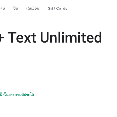
ພາບ
ປຶ້ມ
ເດັກນ້ອຍ
Gift Cards
+ Text Unlimited
ມເຂົ້າໃນລາຍການທີ່ຢາກໄດ້