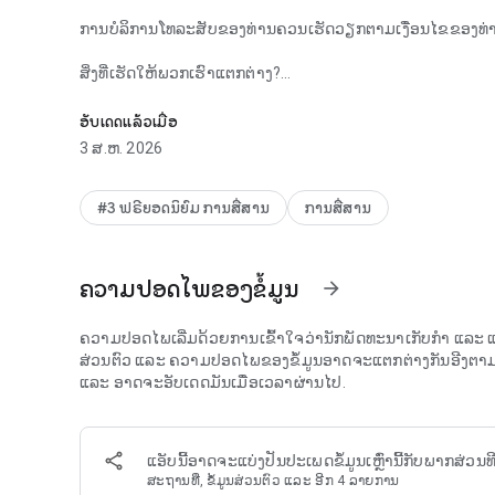
ການບໍລິການໂທລະສັບຂອງທ່ານຄວນເຮັດວຽກຕາມເງື່ອນໄຂຂອງທ່ານ. ບໍ່
ສິ່ງທີ່ເຮັດໃຫ້ພວກເຮົາແຕກຕ່າງ?
ເບີໂທລະສັບ, ການໂທ, ການສົ່ງຂໍ້ຄວາມ ແລະ ແຜນການຂໍ້ມູນ 5G ທີ່ມີ
• ບໍ່ມີຄ່າໂທລະສັບ, ບໍ່ມີສັນຍາຄົງທີ່, ແລະ ບໍ່ມີຄ່າທຳນຽມແຝງ
ອັບເດດແລ້ວເມື່ອ
• ຮັບເບີໂທລະສັບທ້ອງຖິ່ນຟຣີ ຫຼື ເກັບຮັກສາເບີໂທລະສັບສ່ວນຕົວ
3 ສ.ຫ. 2026
• ຕົວເລືອກຂໍ້ມູນທີ່ຍືດຫຍຸ່ນ: ເລືອກແຜນການທີ່ເໝາະສົມກັບຊີວິດຂ
• ການໂທຕ່າງປະເທດລາຄາຖືກໄປຍັງ 230+ ປະເທດ
#3 ຟຣີຍອດນິຍົມ ການສື່ສານ
ການສື່ສານ
ໂທ ແລະ ສົ່ງຂໍ້ຄວາມຟຣີທົ່ວປະເທດ: ບໍ່ມີຄ່າໂທລະສັບ, ບໍ່ມີສັນຍາຄົງທ
ຕິດຕໍ່ກັບແອັບໂທ ແລະ ສົ່ງຂໍ້ຄວາມ Wi-Fi ຟຣີຂອງ TextNow, ຫຼື ເປ
ຄວາມປອດໄພຂອງຂໍ້ມູນ
arrow_forward
ຂໍ້ຄວາມໄດ້ຢ່າງເສລີໂດຍບໍ່ຕ້ອງເຊື່ອມຕໍ່ກັບ Wi-Fi. ເລີ່ມຕົ້ນໄດ້ທັນ
ແຜນຟຣີ
ຄວາມປອດໄພເລີ່ມດ້ວຍການເຂົ້າໃຈວ່ານັກພັດທະນາເກັບກຳ ແລະ ແບ
ສ່ວນຕົວ ແລະ ຄວາມປອດໄພຂອງຂໍ້ມູນອາດຈະແຕກຕ່າງກັນອີງຕາມການ
ໂທ ແລະ ສົ່ງຂໍ້ຄວາມບໍ່ຈຳກັດໃນເຄືອຂ່າຍ 5G ທົ່ວປະເທດ — ໃນລາຄາ $
ແລະ ອາດຈະອັບເດດມັນເມື່ອເວລາຜ່ານໄປ.
ສະເໜີແນະນຳ. ພຽງແຕ່ບໍລິການໂທລະສັບຟຣີ, ເຮັດແຕກຕ່າງ.
ເປີດໃຊ້ eSIM ຂອງພວກເຮົາໃນໂທລະສັບຂອງທ່ານທັນທີໂດຍບໍ່ມີຂໍ້ຜ
ແອັບນີ້ອາດຈະແບ່ງປັນປະເພດຂໍ້ມູນເຫຼົ່ານີ້ກັບພາກສ່ວນ
ສະຖານທີ່, ຂໍ້ມູນສ່ວນຕົວ ແລະ ອີກ 4 ລາຍການ
ແຜນຂໍ້ມູນ: ມີຄວາມຍືດຫຍຸ່ນ ແລະ ຕາມເງື່ອນໄຂຂອງທ່ານ