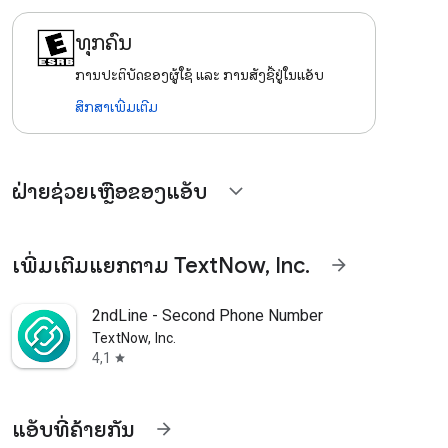
ທຸກຄົນ
ການ​ປະ​ຕິ​ບັດ​ຂອງ​ຜູ້​ໃຊ້ ແລະ ການສັ່ງຊື້ຢູ່ໃນແອັບ
ສຶກສາເພີ່ມເຕີມ
ຝ່າຍຊ່ວຍເຫຼືອຂອງແອັບ
expand_more
ເພີ່ມເຕີມແຍກຕາມ TextNow, Inc.
arrow_forward
2ndLine - Second Phone Number
TextNow, Inc.
4,1
star
ແອັບທີ່ຄ້າຍກັນ
arrow_forward