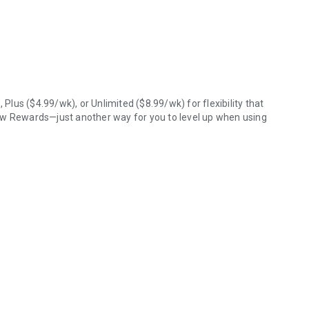
່ມີໃບບິນ, ບໍ່ມີຄ່າທຳນຽມ
າມໃນເຄືອຂ່າຍ 5G ທົ່ວປະເທດໂດຍບໍ່ຕ້ອງໃຊ້ Wi-Fi
ລະຫັດພື້ນທີ່ມີໃຫ້ບໍລິການໃນທົ່ວເຂດຕົວເມືອງສ່ວນໃຫຍ່ໃນສະຫະລັດ
ວາມຮູບພາບ ແລະ ວິດີໂອໄປຍັງສະຫະລັດ ຫຼື ການາດາໂດຍບໍ່ເສຍຄ່າ
 ເຂົ້າເຖິງການໂທ ແລະ ຂໍ້ຄວາມໄດ້ຢ່າງງ່າຍດາຍທຸກຄັ້ງທີ່ທ່ານ
us ($4.99/wk), or Unlimited ($8.99/wk) for flexibility that
ew Rewards—just another way for you to level up when using
ຮ່ວມມືກັບຍີ່ຫໍ້ຕ່າງໆເພື່ອຈ່າຍຄ່າບໍລິການໂທລະສັບຂອງທ່ານ (ເພື່ອ
ລົບກວນປະສົບການຂອງທ່ານ. ຖ້າທ່ານບໍ່ຕ້ອງການໂຄສະນາ, ໃຫ້ອັບ
ປັນສ່ວນຕົວ
, ການສັ່ນສະເທືອນ ແລະ ພື້ນຫຼັງໂທລະສັບ