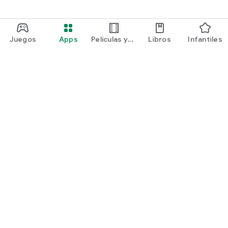
Juegos
Apps
Películas y
Libros
Infantiles
programas
Google Play
Play Pass
Play Points
Tarjetas de regalo
Canjear
Política de reembolsos