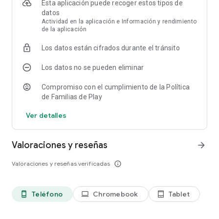
Esta aplicación puede recoger estos tipos de
datos
* Para utilizar Creative Print con una conexión Wi-Fi Direct,
Actividad en la aplicación e Información y rendimiento
debe permitir que la aplicación utilice los servicios de
de la aplicación
ubicación del dispositivo. Esto permitirá a Creative Print
buscar Conexiones inalámbricas; los datos de ubicación no
Los datos están cifrados durante el tránsito
serán almacenados.
Los datos no se pueden eliminar
Agradecemos tu opinión.Lamentablemente no podemos
Compromiso con el cumplimiento de la Política
responder a tu email.
de Familias de Play
Impresoras compatibles
Ver detalles
En el siguiente sitio web se indican las impresoras
compatibles.
Valoraciones y reseñas
arrow_forward
https://support.epson.net/appinfo/creative/list/es
Valoraciones y reseñas verificadas
info_outline
Visite el siguiente sitio web para comprobar el acuerdo de
licencia sobre el uso de esta aplicación.
https://support.epson.net/terms/ijp/swinfo.php?id=7020
Teléfono
Chromebook
Tablet
phone_android
laptop
tablet_android