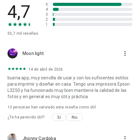
4,7
5
4
3
2
1
55,7 mil
reseñas
more_vert
Moon light
14 de abril de 2026
buena app, muy sencilla de usar y con los suficientes estilos
para imprimir y diseñar en casa. Tengo una impresora Epson
L3250 y ha funcionado muy bien mantiene la calidad de las
fotos y en general es muy útil y práctica.
13
personas han valorado esta reseña como útil
Sí
No
¿Te ha parecido útil?
more_vert
Jhonny Cordoba