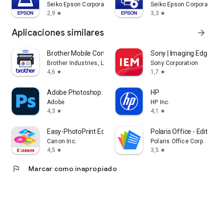
Seiko Epson Corporation
Seiko Epson Corporation
2,9
3,3
star
star
Aplicaciones similares
arrow_forward
Brother Mobile Connect
Sony | Imaging Edge M
Brother Industries, Ltd.
Sony Corporation
4,6
1,7
star
star
Adobe Photoshop: Photo Editor
HP
Adobe
HP Inc.
4,3
4,1
star
star
Easy-PhotoPrint Editor
Polaris Office - Edit,V
Canon Inc.
Polaris Office Corp.
4,5
3,5
star
star
flag
Marcar como inapropiado