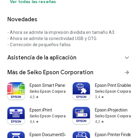
Ver todas las reseñas
Novedades
- Ahora se admite la impresión dividida en tamaño A3.
- Ahora se admite la conectividad USB y OTG.
- Corrección de pequeños fallos.
Asistencia de la aplicación
expand_more
Más de Seiko Epson Corporation
arrow_forward
Epson Smart Panel
Epson Print Enabler
Seiko Epson Corporation
Seiko Epson Corporation
4,5
3,4
star
star
Epson iPrint
Epson iProjection
Seiko Epson Corporation
Seiko Epson Corporation
4,6
4,2
star
star
Epson DocumentScan
Epson Printer Finder