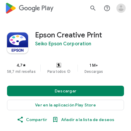
google_logo Play
search
help_outline
Epson Creative Print
Seiko Epson Corporation
4,7
1 M+
star
58,7 mil reseñas
Para todos
info
Descargas
Descargar
Ver en la aplicación Play Store
Compartir
Añadir a la lista de deseos