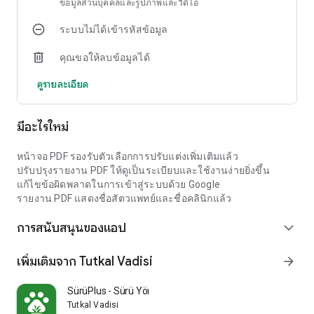
ข้อมูลส่วนบุคคลและรูปภาพและวิดีโอ
กำหนดเวลาเพื่อแจ้งให้คุณทราบเกี่ยวกับกิจวัตรด้านสุขภาพที่
สำคัญ เพื่อให้มั่นใจว่าคุณจะไม่พลาดทุกจังหวะ
ระบบไม่ได้เข้ารหัสข้อมูล
ดาวน์โหลด EvcilKarnem ตอนนี้และเริ่มต้นการเดินทางเพื่อเป็นผู้
คุณขอให้ลบข้อมูลได้
ปกครองสัตว์เลี้ยงที่ดีที่สุดที่คุณสามารถเป็นได้ สัมผัสกับความ
สะดวกสบายของศูนย์รับเลี้ยงเด็กสัตว์เลี้ยง ควบคู่ไปกับการแจ้ง
ดูรายละเอียด
เตือนสุขภาพสัตว์เลี้ยงอย่างทันท่วงที ทั้งหมดในแอปเดียวที่
ครอบคลุมที่ออกแบบมาเพื่อทำให้ประสบการณ์การดูแลสัตว์เลี้ยง
ของคุณง่ายขึ้น
มีอะไรใหม่
หน้าจอ PDF รองรับตัวเลือกการปรับแต่งเพิ่มเติมแล้ว
ปรับปรุงรายงาน PDF ให้ดูเป็นระเบียบและใช้งานง่ายยิ่งขึ้น
แก้ไขข้อผิดพลาดในการเข้าสู่ระบบด้วย Google
รายงาน PDF แสดงชื่อสัตวแพทย์และชื่อคลินิกแล้ว
การสนับสนุนของแอป
expand_more
เพิ่มเติมจาก Tutkal Vadisi
arrow_forward
SürüPlus - Sürü Yönetimi
Tutkal Vadisi