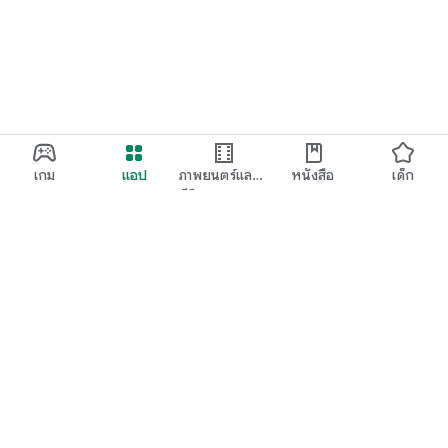
เกม
แอป
ภาพยนตร์และ
หนังสือ
เด็ก
ทีวี
Google Play
Play Pass
Play Points
บัตรของขวัญ