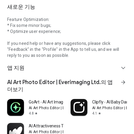
새로운 기능
Feature Optimization:
* Fix some minor bugs;
* Optimize user experience;
If you need help or have any suggestions, please click
"Feedback" in the "Profile" in the App to tell us, and we will
reply to you as soon as possible.
앱 지원
expand_more
AI Art Photo Editor | Everimaging Ltd.의 앱
arrow_forward
더보기
GoArt - AI Art Image Generator
Clipfly - AI Baby Dance
AI Art Photo Editor | Everimaging Ltd.
AI Art Photo Editor | Eve
4.8
4.1
star
star
AI Attractiveness Test-Facewow
AI Art Photo Editor | Everimaging Ltd.