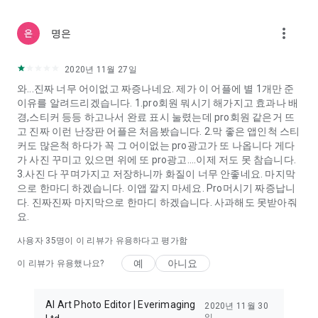
[다양한 요소와 자원이 풍부]
more_vert
명은
스티커, 프레임, 글꼴, 배경, 모자이크, 스톡 사진 등 다양한 요소와
자원이 풍부하게 제공됩니다. 창의력에 더 많은 활력을 불어넣고
개인적인 스타일을 표현할 수 있습니다.
2020년 11월 27일
와...진짜 너무 어이없고 짜증나네요. 제가 이 어플에 별 1개만 준
Fotor Pro 구독 요금은 월별 또는 연간으로 청구됩니다. Fotor
이유를 알려드리겠습니다. 1.pro회원 뭐시기 해가지고 효과나 배
Pro 요금은 구매 확인 후 지불됩니다. 구독은 현재 구독 기간 만료
경,스티커 등등 하고나서 완료 표시 눌렸는데 pro회원 같은거 뜨
전 최소 24시간 전에 자동 갱신이 해제되지 않으면 자동으로 갱
고 진짜 이런 난장판 어플은 처음봤습니다. 2.막 좋은 앱인척 스티
신됩니다. 구독을 확인하면 선택한 요금제에 따라 iTunes 계정에
커도 많은척 하다가 꼭 그 어이없는 pro광고가 또 나옵니다 게다
요금이 청구됩니다. 구매 후 iTunes 설정으로 이동하여 구독을 관
가 사진 꾸미고 있으면 위에 또 pro광고....이제 저도 못 참습니다.
리하고 자동 갱신을 해제할 수 있습니다. 구독을 취소하면 한 달
3.사진 다 꾸며가지고 저장하니까 화질이 너무 안좋네요. 마지막
후에 효력이 발생합니다.
으로 한마디 하겠습니다. 이앱 깔지 마세요. Pro머시기 짜증납니
다. 진짜진짜 마지막으로 한마디 하겠습니다. 사과해도 못받아줘
서비스 이용 약관:
요.
https://www.fotor.com/service.html?f=iphoneapp&v=1
사용자
35
명이 이 리뷰가 유용하다고 평가함
개인정보 처리 방침:
예
아니요
이 리뷰가 유용했나요?
https://www.fotor.com/privacy.html
AI Art Photo Editor | Everimaging
2020년 11월 30
일