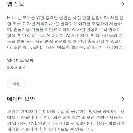
앱 정보
arrow_forward
Fotor는 모두를 위한 강력한 올인원 사진 편집 앱입니다. 사진 편
집 도구, 디자인 제작기, 사진 콜라주 메이커를 포함하여 제공하
며, 인공지능 기술을 기반으로 하여 AI 사진 편집기로써 원터치
향상, AI 매직 리무브, AI 리터치, AI 배경 제거, AI 확대기 등의 기
능을 통해 모든 사진 편집 요구를 몇 초 안에 충족시킬 수 있습니
다. 또한 효과, 필터, 디자인 템플릿, 콜라주, 오버레이, 색상 처리,
AI 사진 향상기, 전문 헤드샷, 오래된 사진 복원, AI 사진 편집기, 스티커
AI 아트 효과, 자르기, HSL, 곡선, 텍스트 등 다양한 기능을 제공합
니다.
업데이트 날짜
2026. 8. 4.
[원터치 향상]
한 번의 클릭으로 조명과 톤을 자동으로 조정하고, 밝기와 어두운
부분의 균형을 맞추며, 이미지 품질을 빠르게 개선할 수 있습니
사진
다.
데이터 보안
arrow_forward
[원하지 않는 물체 제거]
Fotor의 매직 이레이서를 사용하면 텍스트, 사람, 여드름, 건물 등
보안은 개발자가 데이터를 수집 및 공유하는 방식을 파악하는 것
이미지의 원치 않는 객체를 빠르게 제거할 수 있습니다. 또한, 우
에서 시작됩니다. 데이터 개인 정보 보호 및 보안 관행은 사용자
리의 워터마크 제거기는 창작을 더욱 향상시키는 좋은 선택입니
의 앱 사용, 지역, 연령에 따라 다를 수 있습니다. 다음은 개발자가
다. 워터마크를 자동으로 제거하고 이미지 품질을 손상시키지 않
제공한 정보이며 추후 업데이트될 수 있습니다.
고 완벽한 이미지를 한 번의 클릭으로 얻을 수 있습니다.