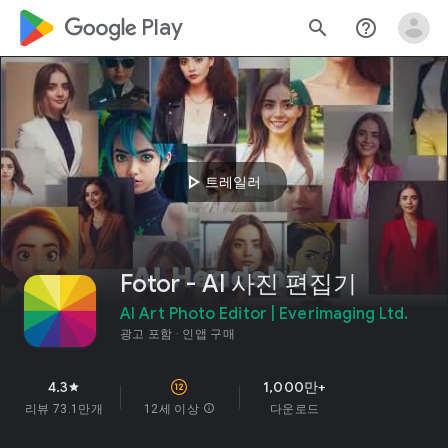
google_logo Play
search
help_outline
play_arrow
트레일러
Fotor - AI 사진 편집기
AI Art Photo Editor | Everimaging Ltd.
광고 포함
인앱 구매
4.3
1,000만+
star
리뷰 73.1만개
12세 이상
info
다운로드