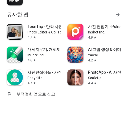
유사한 앱
arrow_forward
ToonTap - 만화 사진 편집기
사진 편집기 - Polish
Photo Editor & Collage Maker
InShot Inc.
4.7
4.9
star
star
개체지우기, 개체제거&사진편집어플:Pic Retouch
AI 그림 생성 & 이미지 앱 
InShot Inc.
Yawai
4.6
4.2
star
star
사진편집어플 - 사진 편집 & 누끼따기
PhotoApp - AI 사진 
Easyelife
ScaleUp
4.7
4.4
star
star
flag
부적절한 앱으로 신고