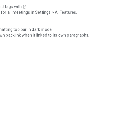
nd tags with @.
 for all meetings in Settings > AI Features.
matting toolbar in dark mode.
own backlink when it linked to its own paragraphs.