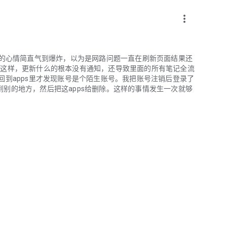
more_vert
下的心情简直气到爆炸，以为是网路问题一直在刷新页面结果还
一个人这样，更新什么的根本没有通知，还导致里面的所有笔记全流
回到apps里才发现账号是个陌生账号。我把账号注销后登录了
别的地方，然后把这apps给删除。这样的事情发生一次就够