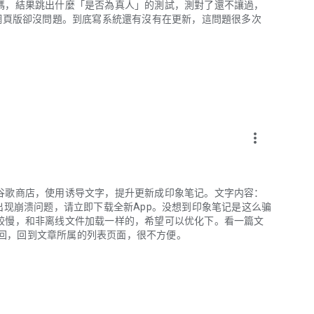
碼，結果跳出什麼「是否為真人」的測試，測對了還不讓過，
網頁版卻沒問題。到底寫系統還有沒有在更新，這問題很多次
more_vert
谷歌商店，使用诱导文字，提升更新成印象笔记。文字内容：
可能出现崩溃问题，请立即下载全新App。没想到印象笔记是这么骗
较慢，和非离线文件加载一样的，希望可以优化下。看一篇文
动返回，回到文章所属的列表页面，很不方便。