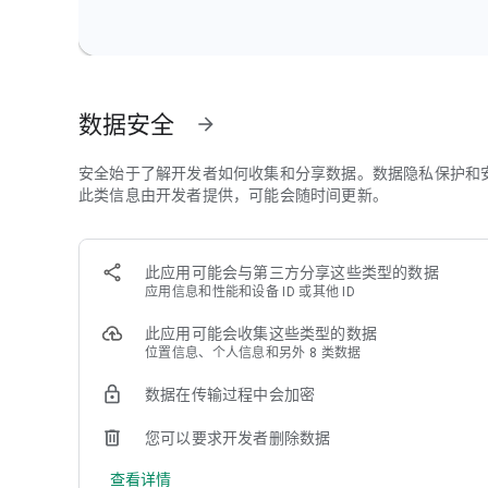
随时随地访问
• 在 Chromebook、手机或平板电脑之间自动同步笔记和笔
• 在一台设备上开始工作，在另一台设备上继续，可在不同
数据安全
如果你热爱生活
arrow_forward
• 写日记，永存生活的点点滴滴。
• 扫描收据和重要文档，实现无纸化。
安全始于了解开发者如何收集和分享数据。数据隐私保护和
此类信息由开发者提供，可能会随时间更新。
如果你是上班族
• 记录会议记录并与团队共享笔记本，让所有成员了解最新
• 利用共享 Space 将人员、项目和想法汇聚在一处。
此应用可能会与第三方分享这些类型的数据
应用信息和性能和设备 ID 或其他 ID
如果你是学生
• 记录课堂笔记、讲义、考试和作业，确保不会错过任何重
此应用可能会收集这些类型的数据
• 为每堂课创建笔记本，让一切井井有条。
位置信息、个人信息和另外 8 类数据
---
数据在传输过程中会加密
隐私条款：https://evernote.com/legal/privacy.php
您可以要求开发者删除数据
服务条款：https://evernote.com/legal/tos.php
商业条款：https://evernote.com/legal/commercial-terms
查看详情