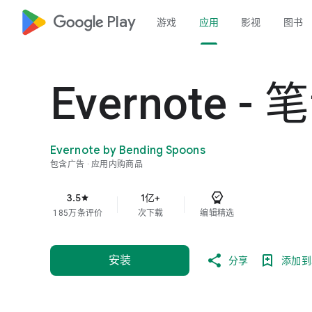
google_logo Play
游戏
应用
影视
图书
Evernote 
Evernote by Bending Spoons
包含广告
应用内购商品
3.5
1亿+
star
185万条评价
次下载
编辑精选
安装
分享
添加到