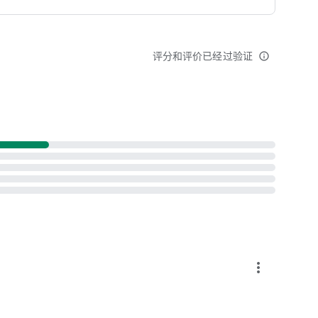
评分和评价已经过验证
info_outline
more_vert