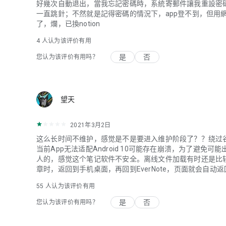
好幾次自動退出，當我忘記密碼時，系統寄郵件讓我重設密
一直跳針；不然就是記得密碼的情況下，app登不到，但用
了，爛，已換notion
4
人认为该评价有用
是
否
您认为该评价有用吗？
望天
2021年3月2日
这么长时间不维护，感觉是不是要进入维护阶段了？？绕过
当前App无法适配Android 10可能存在崩溃，为了避免
人的，感觉这个笔记软件不安全。离线文件加载有时还是比
章时，返回到手机桌面，再回到EverNote，页面就会自
55
人认为该评价有用
是
否
您认为该评价有用吗？