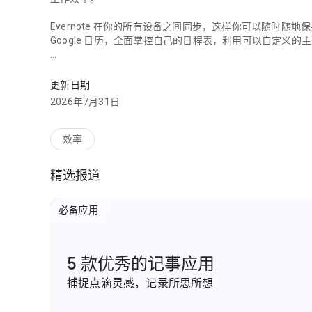
Evernote 在你的所有设备之间同步，这样你可以随时
Google 日历，全面掌控自己的日程表，利用可以自定义
笔记本、日程笔记本和日程管理助手，轻轻松松记笔记。
“把一切都放进 Evernote 吧…再也不用回想东西存在哪台设备了
更新日期
“无论是做笔记或是高效完成工作，印象笔记都是必不可少的工具。
2026年7月31日
---
效率
捕捉灵感
• 以可搜索笔记、笔记本、待办事项列表的方式记录、收集
精选报道
• 剪藏有趣的文章和网页，方便稍后阅读或使用。
• 为你的笔记添加不同类型的内容：文本、文档、PDF、涂
• 使用相机扫描和整理你的纸质文件、名片、白板、手写笔
必备应用
轻松整理
• 利用任务功能管理你的待办事项清单—设置截止日期和提
5 款优秀的记事应用
• 关联 Evernote 和 Google 日历，将你的日程表和笔记整
• 在主屏幕面板上迅速查看你的最重要信息。
捕捉点滴灵感，记录所思所想
• 创建单独的笔记本来整理收据、账单和发票。
• 快速查找一切内容—Evernote 强大的搜索功能甚至可