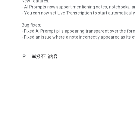
New features:
- AI Prompts now support mentioning notes, notebooks, a
- You can now set Live Transcription to start automatically
Bug fixes:
- Fixed AI Prompt pills appearing transparent over the for
- Fixed an issue where a note incorrectly appeared as its 
flag
举报不当内容