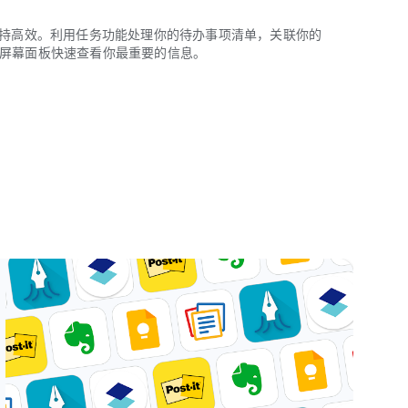
随地保持高效。利用任务功能处理你的待办事项清单，关联你的
的主屏幕面板快速查看你最重要的信息。
，因为它们都在 Evernote 里！”- 《纽约时报》
”– PC Mag
和捕捉灵感。
鸦、照片、音频、网页剪藏等等。
记。
醒，确保自己永远不会错过最后期限。
合在一起。
以查找图片和手写笔记中的文本。