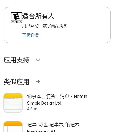
适合所有人
用户互动、数字商品购买
了解详情
应用支持
expand_more
类似应用
arrow_forward
记事本、便签、清单 - Notein
Simple Design Ltd.
4.8
star
记事: 彩色 记事本, 笔记本
Imagination AI