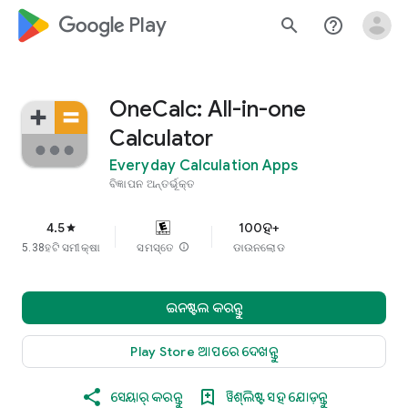
google_logo Play
search
help_outline
OneCalc: All-in-one
Calculator
Everyday Calculation Apps
ବିଜ୍ଞାପନ ଅନ୍ତର୍ଭୂକ୍ତ
4.5
100ହ+
star
5.38ହଟି ସମୀକ୍ଷା
ସମସ୍ତେ
info
ଡାଉନଲୋଡ
ଇନଷ୍ଟଲ କରନ୍ତୁ
Play Store ଆପରେ ଦେଖନ୍ତୁ
ସେୟାର୍ କରନ୍ତୁ
ୱିଶ୍‍ଲିଷ୍ଟ ସହ ଯୋଡ଼ନ୍ତୁ