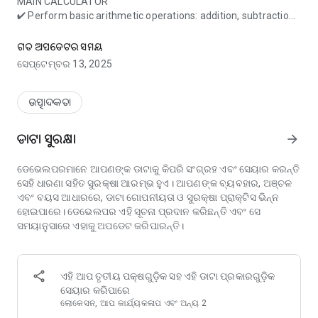
MAIN CALCULATOR
✔ Perform basic arithmetic operations: addition, subtraction,
Calculator with basic & scientific functions + unit converter
multiplication, and division
✔ Advanced mode supports scientific functions, including
ଗତ ଅପଡେଟର ସମୟ
trigonometry, logarithms, and exponentials
ସେପ୍ଟେମ୍ବର 13, 2025
✔ Percentage key for quick percentage additions and
subtractions
ଉତ୍ପାଦକତା
ADDITIONAL CALCULATORS
📏 Unit Conversion
ଡାଟା ସୁରକ୍ଷା
arrow_forward
✔ Convert between commonly used units for length, mass,
temperature, area, and volume
ଡେଭେଲପରମାନେ ଆପଣଙ୍କ ଡାଟାକୁ କିପରି ସଂଗ୍ରହ ଏବଂ ସେୟାର କରନ୍ତି
ସେହି ଧାରଣା ସହିତ ସୁରକ୍ଷା ଆରମ୍ଭ ହୁଏ। ଆପଣଙ୍କ ବ୍ୟବହାର, ଅଞ୍ଚଳ
🏗️ Construction
ଏବଂ ବୟସ ଆଧାରରେ, ଡାଟା ଗୋପନୀୟତା ଓ ସୁରକ୍ଷା ପ୍ରାକ୍ଟିସ ଭିନ୍ନ
✔ Right triangle calculator (3-4-5 rule)
ହୋଇପାରେ। ଡେଭେଲପର ଏହି ସୂଚନା ପ୍ରଦାନ କରିଛନ୍ତି ଏବଂ ସେ
✔ Calculate the area and volume of geometric shapes
ସମୟାନୁସାରେ ଏହାକୁ ଅପଡେଟ କରିପାରନ୍ତି।
✔ Land area calculator with compass support
💰 Finance
✔ Savings and loan repayment calculators
ଏହି ଆପ ତୃତୀୟ ପକ୍ଷଗୁଡ଼ିକ ସହ ଏହି ଡାଟା ପ୍ରକାରଗୁଡ଼ିକ
✔ Interest calculations (simple & compound interest)
ସେୟାର କରିପାରେ
✔ Currency converter (updated 4 times daily)
ଲୋକେସନ, ଆପ କାର୍ଯ୍ୟକଳାପ ଏବଂ ଅନ୍ୟ 2