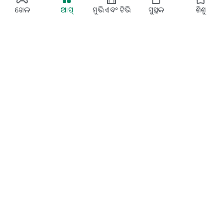
ଖେଳ
ଆପ୍‌
ମୁଭି ଏବଂ ଟିଭି
ପୁସ୍ତକ
ଶିଶୁ
Google Play
Play Pass
Play Points
ଉପହାର କାର୍ଡ
ରିଡିମ୍ କରନ୍ତୁ
ରିଫଣ୍ଡ ନୀତି
ପିଲା ଓ ପରିବାର
ଅଭିଭାବକଙ୍କ ପାଇଁ ନିର୍ଦ୍ଦେଶ