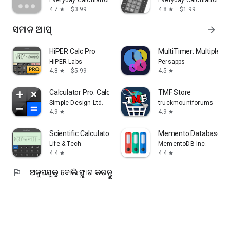
Everyday Calculation Apps
Everyday Calculation Ap
4.7
$3.99
4.8
$1.99
star
star
ସମାନ ଆପ୍‍
arrow_forward
HiPER Calc Pro
MultiTimer: Multiple ti
HiPER Labs
Persapps
4.8
$5.99
4.5
star
star
Calculator Pro: Calculator App
TMF Store
Simple Design Ltd.
truckmountforums
4.9
4.9
star
star
Scientific Calculator
Memento Database
Life & Tech
MementoDB Inc.
4.4
4.4
star
star
flag
ଅନୁପଯୁକ୍ତ ବୋଲି ଫ୍ଲାଗ କରନ୍ତୁ