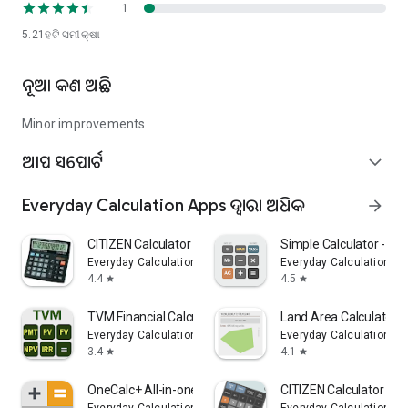
1
5.21ହ
ଟି ସମୀକ୍ଷା
ନୂଆ କଣ ଅଛି
Minor improvements
ଆପ ସପୋର୍ଟ
expand_more
Everyday Calculation Apps ଦ୍ୱାରା ଅଧିକ
arrow_forward
CITIZEN Calculator
Simple Calculator - Si
Everyday Calculation Apps
Everyday Calculation Ap
4.4
4.5
star
star
TVM Financial Calculator
Land Area Calculator 
Everyday Calculation Apps
Everyday Calculation Ap
3.4
4.1
star
star
OneCalc+ All-in-one Calculator
CITIZEN Calculator Pro