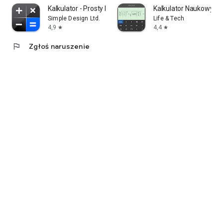
Kalkulator - Prosty kalkulator
Kalkulator Naukowy -Ka
Simple Design Ltd.
Life & Tech
4,9
4,4
star
star
flag
Zgłoś naruszenie