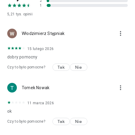
2
1
5,21 tys.
opinii
more_vert
Włodzimierz Stępniak
15 lutego 2026
dobry pomocny
Tak
Nie
Czy to było pomocne?
more_vert
Tomek Nowak
11 marca 2026
ok
Tak
Nie
Czy to było pomocne?