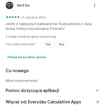
more_vert
AleX Kor
21 stycznia 2024
Jeden z najlepszych kalkulatorów. Rozbudowany z dużą
ilością funkcji oraz pamięcią. Polecam!
2
osoby uznały tę opinię za pomocną
Tak
Nie
Czy to było pomocne?
Pokaż wszystkie opinie
Co nowego
Minor improvements
Pomoc dotycząca aplikacji
expand_more
Więcej od: Everyday Calculation Apps
arrow_forward