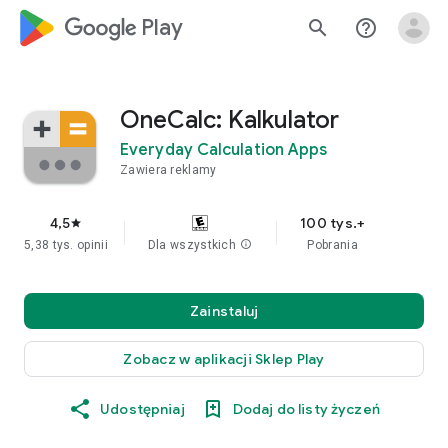
google_logo Play
search
help_outline
OneCalc: Kalkulator
Everyday Calculation Apps
Zawiera reklamy
4,5
100 tys.+
star
5,38 tys. opinii
Dla wszystkich
info
Pobrania
Zainstaluj
Zobacz w aplikacji Sklep Play
Udostępniaj
Dodaj do listy życzeń