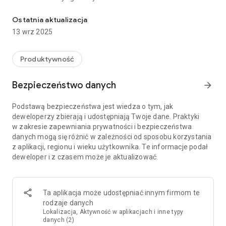
Uniwersalny kalkulator z konwerterem jednostek do codziennego
• Kalkulator wieku chronologicznego
• Kalkulatory procentowe, VAT, marża zysku, Tip i split i wiele
Ostatnia aktualizacja
innych
13 wrz 2025
Produktywność
Bezpieczeństwo danych
arrow_forward
Podstawą bezpieczeństwa jest wiedza o tym, jak
deweloperzy zbierają i udostępniają Twoje dane. Praktyki
w zakresie zapewniania prywatności i bezpieczeństwa
danych mogą się różnić w zależności od sposobu korzystania
z aplikacji, regionu i wieku użytkownika. Te informacje podał
deweloper i z czasem może je aktualizować.
Ta aplikacja może udostępniać innym firmom te
rodzaje danych
Lokalizacja, Aktywność w aplikacjach i inne typy
danych (2)