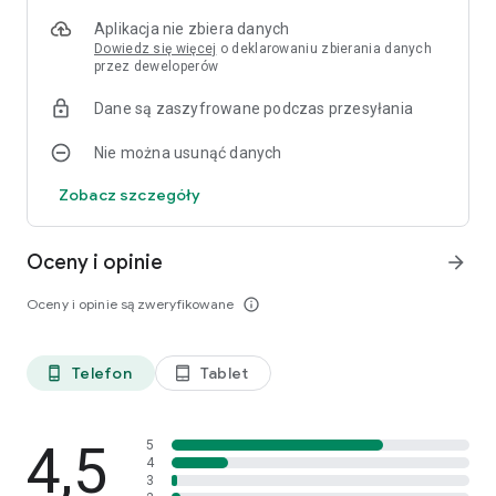
Aplikacja nie zbiera danych
Dowiedz się więcej
o deklarowaniu zbierania danych
przez deweloperów
Dane są zaszyfrowane podczas przesyłania
Nie można usunąć danych
Zobacz szczegóły
Oceny i opinie
arrow_forward
Oceny i opinie są zweryfikowane
info_outline
Telefon
Tablet
phone_android
tablet_android
4,5
5
4
3