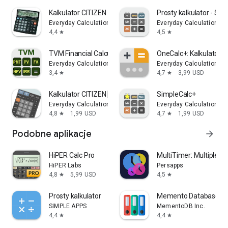
Kalkulator CITIZEN
Prosty kalkulator - Sim
Everyday Calculation Apps
Everyday Calculation Ap
4,4
4,5
star
star
TVM Financial Calculator
OneCalc+: Kalkulator
Everyday Calculation Apps
Everyday Calculation Ap
3,4
4,7
3,99 USD
star
star
Kalkulator CITIZEN [Pro]
SimpleCalc+
Everyday Calculation Apps
Everyday Calculation Ap
4,8
1,99 USD
4,7
1,99 USD
star
star
Podobne aplikacje
arrow_forward
HiPER Calc Pro
MultiTimer: Multiple ti
HiPER Labs
Persapps
4,8
5,99 USD
4,5
star
star
Prosty kalkulator
Memento Database
SIMPLE APPS
MementoDB Inc.
4,4
4,4
star
star