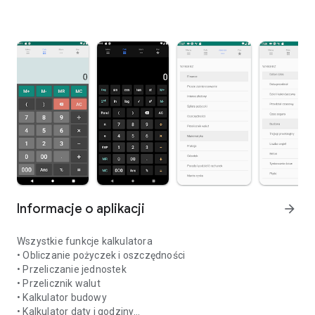
Informacje o aplikacji
arrow_forward
Wszystkie funkcje kalkulatora
• Obliczanie pożyczek i oszczędności
• Przeliczanie jednostek
• Przelicznik walut
• Kalkulator budowy
• Kalkulator daty i godziny