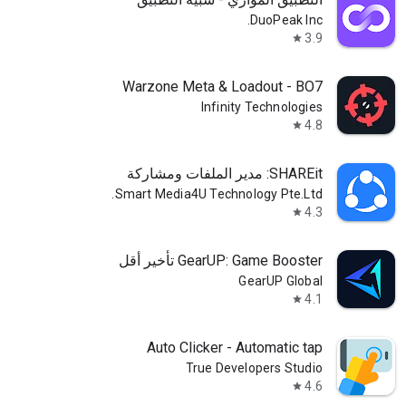
DuoPeak Inc.
3.9
star
Warzone Meta & Loadout - BO7
Infinity Technologies
4.8
star
SHAREit: مدير الملفات ومشاركة
Smart Media4U Technology Pte.Ltd.
4.3
star
GearUP: Game Booster تأخير أقل
GearUP Global
4.1
star
Auto Clicker - Automatic tap
True Developers Studio
4.6
star