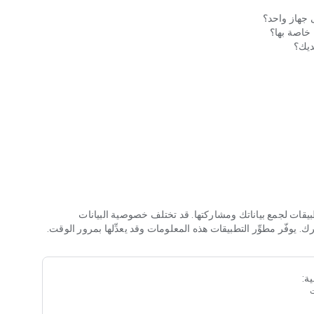
خاصة بها؟
ديك؟
نزيلها وأفضلها تصنيفًا في السوق ، نساعد ملايين المستخدمين على
تشغيل حسابات مزدوجة أو متعددة عبر أفضل تطبيقات التواصل الاجتماعي والألعاب ، بما في ذلك: WhatsApp و Facebook و
Instagram و Line و Google Play Services - وأكثرها لعبًا اليوم ألعاب الجوال مثل FreeFire و Mobile Legends و LOL و Rise of
سابات متعددة في نفس الوقت على جهاز واحد.
✓ استمتع بالدعم لجميع التطبيقات الرئيسية وأهم الألعاب تقريبًا! استخدم العديد من حسابات WhatsApp أو Facebook المزدوجة أو
ل واستمتع بمضاعفة المتعة!
لتطبيقات لجمع بياناتك ومشاركتها. قد تختلف خصوصية البيانات
فّر مطوِّر التطبيقات هذه المعلومات وقد يعدِّلها بمرور الوقت.
صية منفصلة.
ة:
 ببياناتك الشخصية.