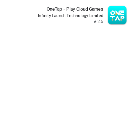
OneTap - Play Cloud Games
Infinity Launch Technology Limited
2.5
star