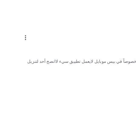
more_vert
 خصوصاً في بيس موبايل لايعمل تطبيق سيء لاانصح أحد لتنزيل