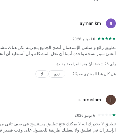
تابع صفحتنا على Facebook للحصول على نصائح حول استخ
https://www.facebook.com/multipleaccountsapp
ayman km
10 يونيو 2026
تطبيق رائع و سلس الإستعمال أنصح الجميع بتجربته لكن هناك مشكل
أنشئ سور نسخة واحدة أتمنا أن تحل المشكلة و أن أستطيع أن أن
رأى
26
شخصًا أنّ هذه المراجعة مفيدة.
نعم
لا
هل كان هذا المحتوى مفيدًا؟
islam islam
6 يونيو 2026
تطبيق لا يحذرك انه لا يمكنك فتح تطبيق مستنسخ في صف ثاني من 
الإشتراك في تطبيق ولا يعطيك طريقة للحصول على وقت قصير فقط