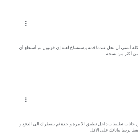
دام حسابات متعددة:
more_vert
ة أتمنى أن تحل عندما قمة بإستنساخ لعبة إي فوتبول لم أستطع أن
شئ أكثر من نسخة
more_vert
خانات تطبيقات داخل تطبيق الا مرة واحدة ثم يضطرك الى الدفع و
 لربط بياناتك على الاقل