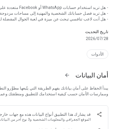
- هل تريد استخدام حسابات WhatsApp أو Facebook متعددة على جهاز واحد؟
- هل تريد فصل حساباتك الشخصية والمهنية إلى مساحات مزدوجة 
- هل أنت لاعب تنافسي تبحث عن ميزة في لعبة الجوال المفضلة ل
شغل تطبيقات متعددة معاً على جهاز واحد! +50 مليون تنزيل!
اختر حسابات متعددة! كواحد من أكثر تطبيقات الاستنساخ التي يتم ت
تاريخ التحديث
28‏/07‏/2026
Kingdoms!
الأدوات
دلائل الميزات
استنساخ التطبيقات الاجتماعية والألعاب الشائعة ؛ الوصول إلى ح
أمان البيانات
arrow_forward
حسابات Instagram المكررة في نفس الوقت.
✓ اكسب ميزة مع حسابات مزدوجة في أفضل ألعاب الهاتف المحمو
يبدأ الحفاظ على أمان بياناتك بفهم الطريقة التي يتّبعها مطوِّرو ا
✓ لن تتداخل البيانات من هذه الحسابات مع الآخرين.
وممارسات الأمان حسب كيفية استخدامك للتطبيق ومنطقتك وعمرك. يو
احتفظ بحسابات احترافية وشخصية مزدوجة في مساحات مزدوجة.
✓ حافظ على توازن جيد بين العمل والحياة واحتفظ بملفاتك الشخ
قد يشارك هذا التطبيق أنواع البيانات هذه مع جهات خارجي
يمكنك التبديل بسهولة بين حسابات العمل والحسابات الشخصية.
الموقع الجغرافي والمعلومات الشخصية و3 نوع آخر من البيانات
✓ تأكد من أن بيانات العمل وجهات الاتصال الخاصة بك لا تختلط أبدًا