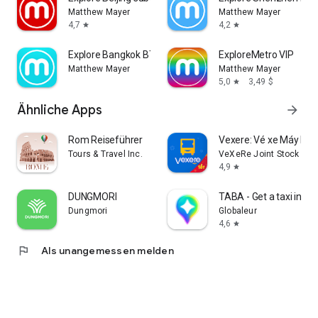
Matthew Mayer
Matthew Mayer
4,7
4,2
star
star
Explore Bangkok BTS & MRT map
ExploreMetro VIP
Matthew Mayer
Matthew Mayer
5,0
3,49 $
star
Ähnliche Apps
arrow_forward
Rom Reiseführer
Vexere: Vé xe Máy bay
Tours & Travel Inc.
VeXeRe Joint Stock Co
4,9
star
DUNGMORI
TABA - Get a taxi in Ko
Dungmori
Globaleur
4,6
star
flag
Als unangemessen melden