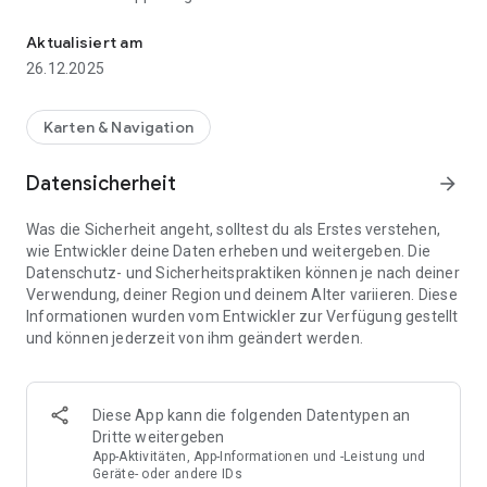
Shanghais beste U-Bahn-Karte
App ist werbefinanziert. Laden Sie ExploreMetro VIP
herunter, um Werbung in allen unseren Apps zu entfernen
Aktualisiert am
und zukünftige Entwicklungen zu unterstützen!
26.12.2025
WARUM METRO ERKUNDEN?
Karten & Navigation
1. Vollständig aktuell
Genaue U-Bahn-Karte, einschließlich aller Stationen jeder
Datensicherheit
arrow_forward
Linie. Kostenlose Updates für zukünftige
Bahnhofseröffnungen und Fahrplanänderungen.
Was die Sicherheit angeht, solltest du als Erstes verstehen,
wie Entwickler deine Daten erheben und weitergeben. Die
2. Entwickelt für Android
Datenschutz- und Sicherheitspraktiken können je nach deiner
Unterstützt alle Geräte mit Android 5.0 oder höher. Entwickelt
Verwendung, deiner Region und deinem Alter variieren. Diese
für die Verwendung der neuesten Android-Technologien.
Informationen wurden vom Entwickler zur Verfügung gestellt
und können jederzeit von ihm geändert werden.
3. Straßenkarten für jede Station
Müssen Sie sich an einem Bahnhof orientieren? Integrierte
Straßenkarten zeigen Ihnen U-Bahn-Ausgänge und
nahegelegene Straßen für jede Station.
Diese App kann die folgenden Datentypen an
Dritte weitergeben
4. Routenplaner
App-Aktivitäten, App-Informationen und -Leistung und
Ein wirklich einfacher Routenplaner. Erhalten Sie Routen- und
Geräte- oder andere IDs