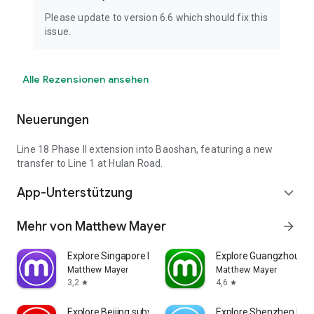
Please update to version 6.6 which should fix this
issue.
Alle Rezensionen ansehen
Neuerungen
Line 18 Phase II extension into Baoshan, featuring a new
transfer to Line 1 at Hulan Road.
App-Unterstützung
expand_more
Mehr von Matthew Mayer
arrow_forward
Explore Singapore MRT map
Explore Guangzhou m
Matthew Mayer
Matthew Mayer
3,2
4,6
star
star
Explore Beijing subway map
Explore Shenzhen Me