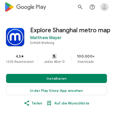
google_logo Play
search
help_outline
Explore Shanghai metro map
Matthew Mayer
Enthält Werbung
4,5
100.000+
star
1030 Rezensionen
Jedes Alter
info
Downloads
Installieren
In der Play Store App ansehen
Teilen
Auf die Wunschliste