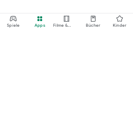
Spiele
Apps
Filme &
Bücher
Kinder
Shows
Google Play
Play Pass
Play Points
Geschenkkarten
Einlösen
Erstattungsrichtlinien