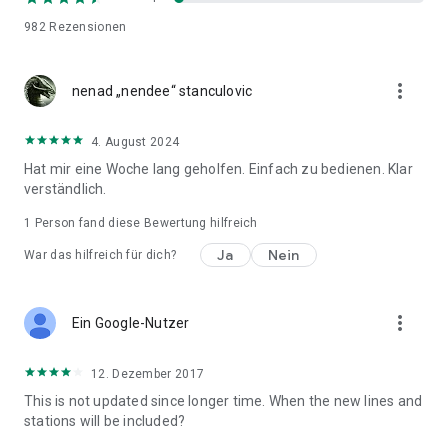
Bahnhöfen, Betriebsstunden und Fahrplänen.“
982
Rezensionen
Lonely Planet: „Einfach zu bedienen, auf dem neuesten
Stand und offline einsetzbar. Sehr praktisch, besonders wenn
more_vert
nenad „nendee“ stanculovic
an den Bahnhöfen keine Papierkarten mehr vorhanden sind.“
VORSCHLÄGE
4. August 2024
Wir würden uns über Ihre Kommentare und Vorschläge zur
Hat mir eine Woche lang geholfen. Einfach zu bedienen. Klar
Verbesserung der App freuen. Bitte kontaktieren Sie uns über
verständlich.
support@exploremetro.com, da wir nicht auf Kommentare in
den Bewertungen antworten können.
1 Person fand diese Bewertung hilfreich
Ja
Nein
War das hilfreich für dich?
more_vert
Ein Google-Nutzer
12. Dezember 2017
This is not updated since longer time. When the new lines and
stations will be included?