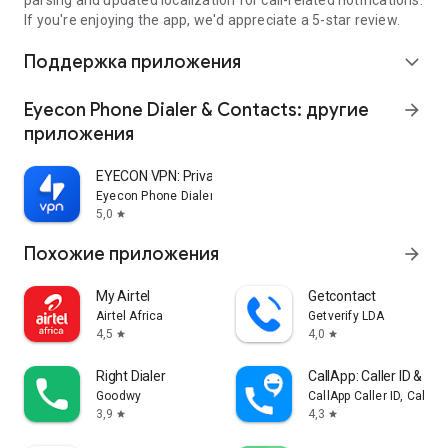
parsing and updated localization for call-related notifications.
If you're enjoying the app, we'd appreciate a 5-star review.
Поддержка приложения
expand_more
Eyecon Phone Dialer & Contacts: другие
arrow_forward
приложения
EYECON VPN: Private Proxy
Eyecon Phone Dialer & Contacts
5,0
star
Похожие приложения
arrow_forward
My Airtel
Getcontact
Airtel Africa
Getverify LDA
4,5
4,0
star
star
Right Dialer
CallApp: Caller ID & Blo
Goodwy
CallApp Caller ID, Call 
3,9
4,3
star
star