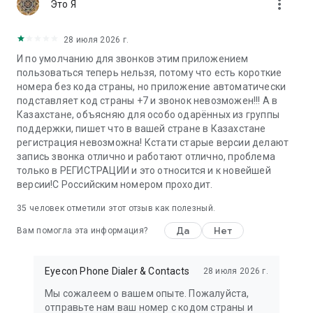
more_vert
Это Я
traditional “walkie-talkies” we all know & love!
Upgrade to premium & get Eyecon without ads & unlimited
28 июля 2026 г.
reverse lookups.
И по умолчанию для звонков этим приложением
пользоваться теперь нельзя, потому что есть короткие
CONNECT WITH US
номера без кода страны, но приложение автоматически
♥ Learn more at http://www.eyecon-app.com
подставляет код страны +7 и звонок невозможен!!! А в
♥ Email us at support@eyecon-app.com if you need
Казахстане, объясняю для особо одарённых из группы
assistance or have a suggestion.
поддержки, пишет что в вашей стране в Казахстане
♥ Follow on Facebook
регистрация невозможна! Кстати старые версии делают
https://www.facebook.com/eyeconapp/
запись звонка отлично и работают отлично, проблема
♥ Follow on Instagram
только в РЕГИСТРАЦИИ и это относится и к новейшей
https://www.instagram.com/eyeconapp
версии!С Российским номером проходит.
35
человек отметили этот отзыв как полезный.
Да
Нет
Вам помогла эта информация?
Eyecon Phone Dialer & Contacts
28 июля 2026 г.
Мы сожалеем о вашем опыте. Пожалуйста,
отправьте нам ваш номер с кодом страны и