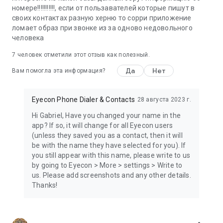
Intuitive Connections: NOW Easier to Use
номере!!!!!!!!!!!, если от пользавателей которые пишут в
своих контактах разную херню то сорри приложение
Eyecon has the no.1 Intuitive Default Dialer with Full Screen
ломает образ при звонке из за одново недовольного
Photos as a major feature.
человека
Eyecon's all-in-one communication is also our user's favorite
7
человек отметили этот отзыв как полезный.
& most intuitive feature - it remembers the way you like to
Да
Нет
communicate with certain contacts & launches your favorite
Вам помогла эта информация?
platform seamlessly.
Eyecon Phone Dialer & Contacts
28 августа 2023 г.
Eyecon also turns your contacts + address book into a
beautiful, visual gallery of all your friends.
Hi Gabriel, Have you changed your name in the
app? If so, it will change for all Eyecon users
Suddenly, all your contacts, names & numbers turn into
(unless they saved you as a contact, then it will
photos of people you already know & want to see & make
be with the name they have selected for you). If
answering the phone & connecting with friends so much
you still appear with this name, please write to us
easier!
by going to Eyecon > More > settings > Write to
us. Please add screenshots and any other details.
Battery optimization won’t be affected by using the Eyecon
Thanks!
app. 4.6* rating on the google play store!
Now get full access to Toki - a new & fun way for you to have
short voice conversations with your friends - just like the