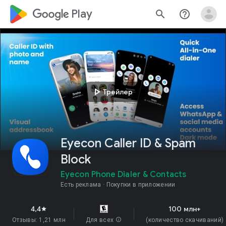
google_logo Play
search
help_outline
play_arrow
Трейлер
Eyecon Caller ID & Spam
Block
Eyecon Phone Dialer & Contacts
Есть реклама
Покупки в приложении
4,4
100 млн+
star
Отзывы: 1,21 млн
Для всех
info
(количество скачиваний)