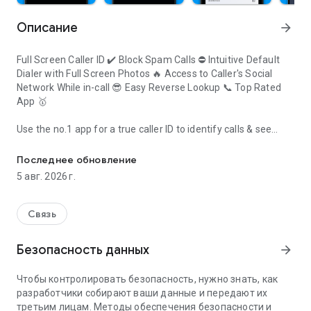
Описание
arrow_forward
Full Screen Caller ID ✔️ Block Spam Calls ⛔️ Intuitive Default
Dialer with Full Screen Photos 🔥 Access to Caller's Social
Network While in-call 😎 Easy Reverse Lookup 📞 Top Rated
App 🥇
Use the no.1 app for a true caller ID to identify calls & see
Caller ID App! Add names & photos to unknown calls & Call Record
photos & names of unknown calls & contacts in your phone
book by only clicking on our icon.
Последнее обновление
5 авг. 2026 г.
With Eyecon, you will instantly know who’s calling you - See
their name & photo before you even pick up the call. Click on
the icon to get more information all at once – all people, all
Связь
your contacts, all your apps & you will have every way to
communicate in one place.
Безопасность данных
arrow_forward
All you have to do is click on the Eyecon icon & you will see all
Чтобы контролировать безопасность, нужно знать, как
the information of the person on the other side. It's truly the
разработчики собирают ваши данные и передают их
best true caller id app.
третьим лицам. Методы обеспечения безопасности и