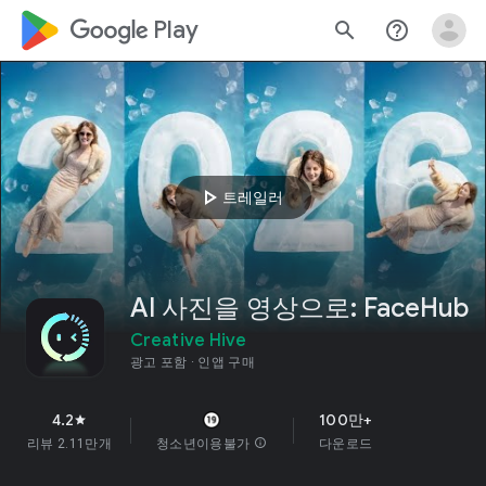
google_logo Play
search
help_outline
play_arrow
트레일러
AI 사진을 영상으로: FaceHub
Creative Hive
광고 포함
인앱 구매
4.2
100만+
star
리뷰 2.11만개
청소년이용불가
info
다운로드