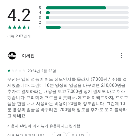
세요.
• 빈티지 인물 사진, 코스프레, 웨딩 콘셉트 이미지도 쉽게 제작할
4.2
5
수 있습니다.
4
3
• 다양한 감성 스타일의
AI 아바타
를 생성해보세요.
2
1
📸
사진과 영상을 더 재미있게
리뷰
2.07만
개
• 정적인 사진을 노래하고 춤추고 움직이게 만들어보세요.
• 음악, 필터, 효과를 추가해 SNS에 올리기 좋은 콘텐츠를 제작하
세요.
more_vert
•
다시 촬영
이세진
,
다시 만들기
기능으로 소중한 순간을 새롭게 꾸며보
세요.
•
졸업 앨범 사진
,
증명사진
, 반려동물 셀카도 손쉽게 제작할 수 있
2024년 2월 28일
습니다.
우선은 앱의 성능이 어느 정도인지를 몰라서 (7,000원 / 주)를 결
제했습니다. 그런데 10분 영상의 얼굴을 바꾸려면 210,000원을
🎭
더 많은 창의적 가능성
추가로 결제하라는 내용을 보고 7,000원 정기 결제도 바로 취소
• 반려동물과 함께 재미있는 콘텐츠를 만들거나 셀럽 스타일 AI
했습니다. 프리미어 프로를 비롯해서, 에프터 이펙트까지, 프로그
템플릿을 사용해보세요.
램을 한달 내내 사용하는 비용이 20달러 정도입니다. 그런데 10
•
얼굴 앱
기능으로 재미있는 얼굴 변신을 즐길 수 있습니다.
분 영상의 얼굴을 바꾸려면, 200달러 정도를 추가로 또 지불하라
• 인기 있는
밈 합성
트렌드를 활용해 다음 바이럴 콘텐츠를 만들
고 하네요.
어보세요.
사용자
48
명이 이 리뷰가 유용하다고 평가함
🛡️
안전 & 개인정보 보호
여러분의 개인정보는 매우 중요합니다. FaceHub는
얼굴 데이터
예
아니요
이 리뷰가 유용했나요?