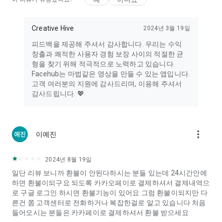
를 수집하거나 저장하지 않습니다
. 모든 편집은 사용자의 기기 내
에서 로컬로 처리됩니다.
Creative Hive
2024년 3월 19일
🎁
지금 FaceHub와 함께하세요!
피드백을 제공해 주셔서 감사합니다. 우리는 수익
영화 같은
AI 사진을 영상으로
영상, 재미있는 애니메이션, 감각
창출과 쾌적한 사용자 경험 보장 사이의 적절한 균
적인 인물 사진을 손쉽게 만들어보세요. 마법사, K-팝 아이돌, 영
형을 찾기 위해 적극적으로 노력하고 있습니다.
화 캐릭터로 변신해보세요. 셀카 한 장이면
AI 스튜디오
가 마법을
Facehub는 마법같은 영상을 만들 수 있는 앱입니다.
완성합니다.
고객 여러분의 지원에 감사드리며, 이용해 주셔서
감사드립니다. 💖
좋아하는 템플릿이 있나요? 댓글이나 이메일로 여러분의 아이디
어를 공유해주세요 — 함께 AI 편집의 미래를 만들어갑니다!
문의하기
more_vert
이예진
여러분의 피드백은 앱을 더 나은 방향으로 발전시키는 큰 힘이 됩
니다.
이메일:
facehubapp@outlook.com
2024년 8월 19일
일단 리뷰 보니까 환불이 안된다하시는 분들 있는데 24시간안에
하면 환불이되구요 되도록 카카오페이로 결제하셔서 결제내역으
로 구글 로그인 하시면 환불기능이 있어요 그럼 환불이되지만 다
른건 쫌 고객센터로 전화하거나 복잡한걸로 알고 있습니다 처음
들어오시는 분들은.카카페이로 결제하셔서 환불 받으세요