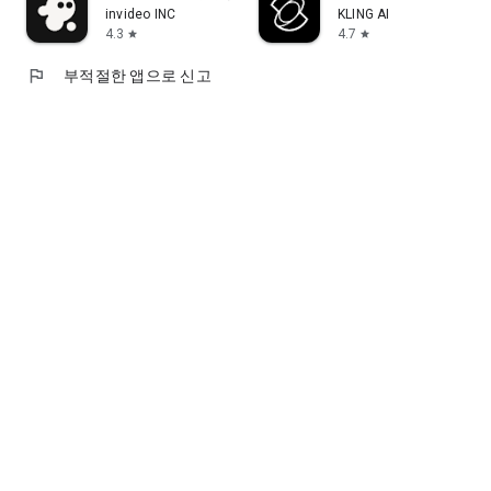
invideo INC
KLING AI
4.3
4.7
star
star
flag
부적절한 앱으로 신고