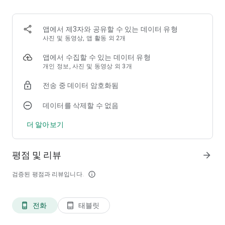
무한한 창의력을 경험해보세요.
🔥
AI 기반 영상 편집 도구
앱에서 제3자와 공유할 수 있는 데이터 유형
•
얼굴 댄스
— 셀카를 음악 비트에 맞춰 춤추게 해보세요!
사진 및 동영상, 앱 활동 외 2개
•
사진을 영상으로 매직
—
AI 스튜디오 템플릿
을 사용해 정적인
사진을 영화 같은 영상으로 변환하세요.
앱에서 수집할 수 있는 데이터 유형
•
AI 영상 생성기
— 사진만으로 매력적인 숏폼 영상과 애니메이션
개인 정보, 사진 및 동영상 외 3개
인물 영상을 제작할 수 있습니다.
전송 중 데이터 암호화됨
•
워터마크 제거
— 로고와 워터마크를 한 번에 간편하게 제거하
세요.
데이터를 삭제할 수 없음
😎
창의적인 AI 영상 & 인물 효과
더 알아보기
• 사실적인 모션 효과와 함께 몰입감 있는
AI 사진을 영상으로
콘
텐츠를 만들어보세요.
• 만화, 셀럽, 판타지, 동물 테마 장면 속 주인공이 되어보세요.
평점 및 리뷰
arrow_forward
• 스마트 AI 모션 기술로 여러 사람을 동시에 애니메이션화할 수
있습니다.
검증된 평점과 리뷰입니다.
info_outline
• 성별 변환,
AI 헤어스타일
, 복고풍 스타일 인물 사진도 자유롭게
체험해보세요.
전화
태블릿
phone_android
tablet_android
🎨
나만의 스타일 꾸미기
• 가상
포토 랩
에서 다양한 스타일, 의상, 헤어스타일을 시도해보