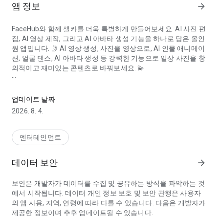
앱 정보
arrow_forward
FaceHub
와 함께 셀카를 더욱 특별하게 만들어보세요.
AI 사진 편
집
,
AI 영상 제작
, 그리고
AI 아바타 생성
기능을 하나로 담은 올인
원 앱입니다. 🤳
AI 영상 생성
,
사진을 영상으로
,
AI 인물 애니메이
션
,
얼굴 댄스
,
AI 아바타
생성 등 강력한 기능으로 일상 사진을 창
의적이고 재미있는 콘텐츠로 바꿔보세요. 💫
AI 영상 생성기, 얼굴 댄스 영상 제작기, 사진 필터, 아바타 만들기
AI 애니메이션
, 인기 영상 템플릿, 또는 가상
포토 랩
에서 나만의
드림 페이스
를 만들고 싶다면,
매직 AI
의 힘으로 모두 가능합니
업데이트 날짜
다. 🎭
2026. 8. 4.
🛠️
AI 인물 사진 • 스마트 사진 & 영상 도구
• 고급 얼굴 모델링, 스타일 변환, 스마트 보정을 통해 멋진
AI 인
엔터테인먼트
물 사진
을 제작하세요.
•
사진 편집기
,
바디 편집기
,
AI 사진 편집기
기능을 하나의 앱에서
데이터 보안
arrow_forward
모두 이용할 수 있습니다.
•
매직 AI
로 감성 필터와 영화 같은 인물 효과를 한 번의 터치로 적
보안은 개발자가 데이터를 수집 및 공유하는 방식을 파악하는 것
용해보세요.
에서 시작됩니다. 데이터 개인 정보 보호 및 보안 관행은 사용자
•
얼굴 보정
, “미니 미” 동안 효과, 어린 시절 사진 재현 기능으로
의 앱 사용, 지역, 연령에 따라 다를 수 있습니다. 다음은 개발자가
셀카를 더욱 매력적으로 꾸며보세요.
제공한 정보이며 추후 업데이트될 수 있습니다.
•
AI 인물 스타일
,
AI 생성기
,
AI 애니메이션
,
드림 페이스
변환 등