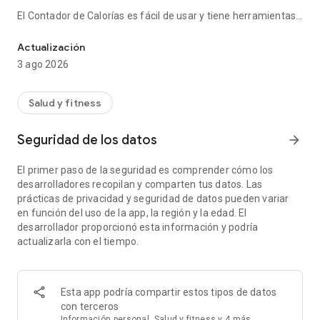
El Contador de Calorías es fácil de usar y tiene herramientas
Contador de Calorías y Control de Dieta para Perder Peso
amigables, tales como:
- Un picador para hallar el poder calorífico y nutricional de sus
Actualización
comidas favoritas, marcas y restaurantes.
3 ago 2026
- Un escaner de código de barras, y entrada manual para
código de barras.
- Integración con monitorización de ejercicios Google Fit,
Salud y fitness
Samsung Health, Fitbit.
- Un Diario de Comidas para planear y hacer seguimiento a lo
Seguridad de los datos
arrow_forward
que está comiendo.
- Un Diario de Ejercicios para registrar todas las calorías que
El primer paso de la seguridad es comprender cómo los
quema.
desarrolladores recopilan y comparten tus datos. Las
- Un Calendario de Dieta para que vea sus calorías
prácticas de privacidad y seguridad de datos pueden variar
consumidas y quemadas.
en función del uso de la app, la región y la edad. El
- Un Seguidor de Peso.
desarrollador proporcionó esta información y podría
- Una Agenda para registrar su progreso.
actualizarla con el tiempo.
- Reconocimiento de imágenes.
- Use la cámara para registrar sus comidas y alimentos con
imágenes.
- Informes
Esta app podría compartir estos tipos de datos
- Notificaciones.
con terceros
- Facebook y Google entrada.
Información personal, Salud y fitness y 4 más