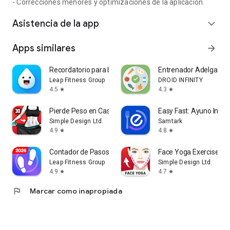
- Correcciones menores y optimizaciones de la aplicación.
Asistencia de la app
expand_more
Apps similares
arrow_forward
Recordatorio para beber agua -
Entrenador Adelgazar
Leap Fitness Group
DROID INFINITY
4.5
4.3
star
star
Pierde Peso en Casa en 30 Días
Easy Fast: Ayuno Inter
Simple Design Ltd.
Samtark
4.9
4.8
star
star
Contador de Pasos – Pasos
Face Yoga Exercises, S
Leap Fitness Group
Simple Design Ltd.
4.9
4.7
star
star
flag
Marcar como inapropiada