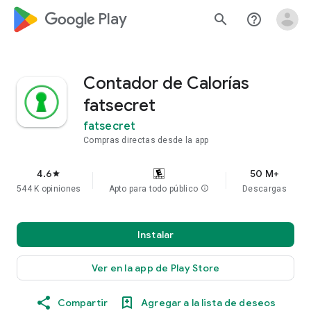
google_logo Play
search
help_outline
Contador de Calorías
fatsecret
fatsecret
Compras directas desde la app
4.6
50 M+
star
544 K opiniones
Apto para todo público
info
Descargas
Instalar
Ver en la app de Play Store
Compartir
Agregar a la lista de deseos