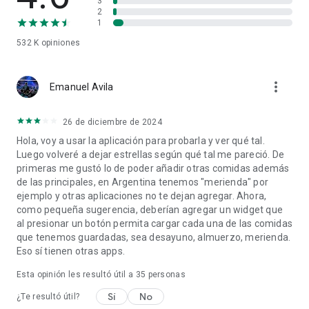
3
2
1
532 K
opiniones
more_vert
Emanuel Avila
26 de diciembre de 2024
Hola, voy a usar la aplicación para probarla y ver qué tal.
Luego volveré a dejar estrellas según qué tal me pareció. De
primeras me gustó lo de poder añadir otras comidas además
de las principales, en Argentina tenemos "merienda" por
ejemplo y otras aplicaciones no te dejan agregar. Ahora,
como pequeña sugerencia, deberían agregar un widget que
al presionar un botón permita cargar cada una de las comidas
que tenemos guardadas, sea desayuno, almuerzo, merienda.
Eso sí tienen otras apps.
Esta opinión les resultó útil a
35
personas
Sí
No
¿Te resultó útil?