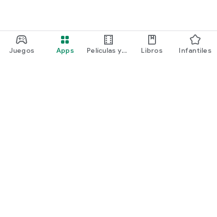
Juegos
Apps
Películas y
Libros
Infantiles
programas
Google Play
Play Pass
Play Points
Tarjetas de regalo
Canjear
Política de reembolsos