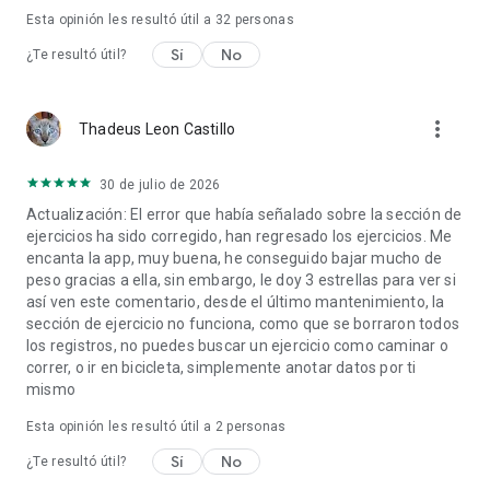
Esta opinión les resultó útil a
32
personas
Sí
No
¿Te resultó útil?
more_vert
Thadeus Leon Castillo
30 de julio de 2026
Actualización: El error que había señalado sobre la sección de
ejercicios ha sido corregido, han regresado los ejercicios. Me
encanta la app, muy buena, he conseguido bajar mucho de
peso gracias a ella, sin embargo, le doy 3 estrellas para ver si
así ven este comentario, desde el último mantenimiento, la
sección de ejercicio no funciona, como que se borraron todos
los registros, no puedes buscar un ejercicio como caminar o
correr, o ir en bicicleta, simplemente anotar datos por ti
mismo
Esta opinión les resultó útil a
2
personas
Sí
No
¿Te resultó útil?