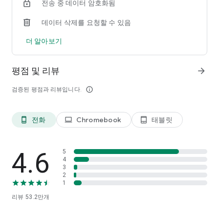
전송 중 데이터 암호화됨
- 맞춤 식사 유형/시간: 삼시세끼 이외에 6가지 식사 유형이 추가
되어, 하루 여러번의 음식 섭취를 기록할 수 있습니다
데이터 삭제를 요청할 수 있음
- 물 섭취량 기록: 하루에 물 섭취량 목표를 달성하는 데 도와줍니
다
더 알아보기
fatsecret은 항상 어플리케이션을 개선을 하고있어 앞으로 더 많
은 기능을 선보일 예정입니다. ;)
평점 및 리뷰
arrow_forward
검증된 평점과 리뷰입니다.
info_outline
전화
Chromebook
태블릿
phone_android
laptop
tablet_android
4.6
5
4
3
2
1
리뷰
53.2만
개