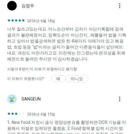
more_vert
김정우
2026년 6월 18일
너무 잘쓰고있는데요. 어느순간부터 갑자기 식단기록할때 검색
결과가 불편해졌어요. 정확도순이 아닌건지.. 예를들어 밥을 기록
하고 싶어서 밥을검색하면 밥은 한 4페이지 아래가야 있고 볶음
밥, 초밥 등등 '밥'이라는 글자가 들어간 다른음식들이 상단에뜨
네요. 계란도 마찬가지고요. 이전에는 안그랬는데 편의성을 위해
예전으로 돌려만 주시면 더 감사하겠습니다.
사용자
8
명이 이 리뷰가 유용하다고 평가함
예
아니요
이 리뷰가 유용했나요?
more_vert
SANGEUN
2026년 6월 13일
1. New food 저장시 음식 영양성분표를 촬영하면 OCR 기능을 이
용해서 저절로 입력되면 좋겠음. 2. Food 항목별 입력 시간이 떴