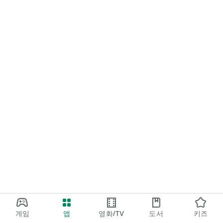
게임
앱
영화/TV
도서
키즈