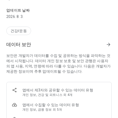
체중 감량을 위한 칼로리 카운터 & 디이어트 추적기
- 단축아이콘으로 사용자가 좋아하는 브랜드 레스토랑의 음식 칼
로리 영양정보보기 가능
업데이트 날짜
- 바코드 스캐너, 매뉴얼로 바코드입력
2026. 8. 3.
- Samsung Health, Google Fit, Fitbit 운동기록 내장
- 푸드 다이어리사용으로 사용자가 섭취한 음식을 기록
- 운동 다이어리 사용으로 칼로리 사용저장
건강/운동
- 다이어트달력으로 칼로리 섭취량과 소모량 보기가능
- 체중추적기능
데이터 보안
arrow_forward
- 리포트
- 이미지 인식
보안은 개발자가 데이터를 수집 및 공유하는 방식을 파악하는 것
- 카메라를 사용하여 음식과 식사를 사진으로 기록하세요
에서 시작됩니다. 데이터 개인 정보 보호 및 보안 관행은 사용자
- 저널기입으로 진전기록
의 앱 사용, 지역, 연령에 따라 다를 수 있습니다. 다음은 개발자가
- 알림
제공한 정보이며 추후 업데이트될 수 있습니다.
- Facebook 와 Google 로그인
온라인으로 계정동기화해 언제 어디서든 계정 액세스 가능합니
다.
앱에서 제3자와 공유할 수 있는 데이터 유형
칼로리 카운터를 많이 사용해주셨으면 합니다.
개인 정보, 건강 및 피트니스 외 4개
프리미엄 사용자들을 위한 혜택:
앱에서 수집할 수 있는 데이터 유형
- 프리미엄 식단 플래너: 미리 계획하고 섭취할 음식의 칼로리와
개인 정보, 금융 정보 외 5개
영양분을 미리 알 수 있도록 합니다