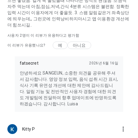
으면 좋겠음. 길게 꾹 눌렀을때 나타나는 방식도 괜찮음. 조금씩
자주 먹는데 아침,점심,저녁,간식 4분류 시스템은 불편함. 정확한
입력 시간이 이용자에게 더 좋을듯. 3. 스팸 알림같은거 좌측상단
에 띄우는데,, 그런곳에 인력낭비하지마시고 앱 이용환경 개선에
더 힘쓰시길..
사용자
2
명이 이 리뷰가 유용하다고 평가함
예
아니요
이 리뷰가 유용했나요?
fatsecret
2026년 6월 16일
안녕하세요 SANGEUN, 소중한 의견을 공유해 주셔
서 감사합니다. 영양 정보 입력, 음식 섭취 시간 표시,
식사 ​​기록 유연성 개선에 대한 제안에 감사드립니
다. 알림 기능 및 전반적인 사용자 경험에 대한 의견
도 개발팀에 전달하여 향후 업데이트에 반영하도록
하겠습니다. 감사합니다. Luisa
more_vert
Kitty P