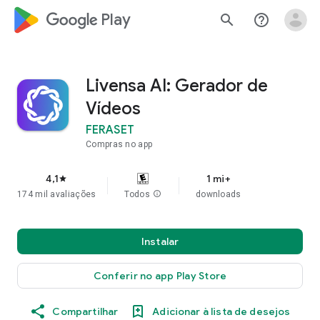
google_logo Play
search
help_outline
Livensa AI: Gerador de
Vídeos
FERASET
Compras no app
4,1
1 mi+
star
174 mil avaliações
Todos
info
downloads
Instalar
Conferir no app Play Store
Compartilhar
Adicionar à lista de desejos