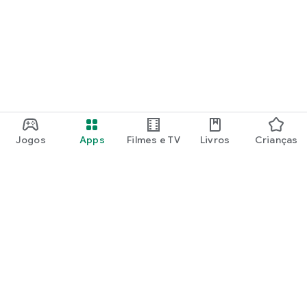
Jogos
Apps
Filmes e TV
Livros
Crianças
Google Play
Play Pass
Pontos do Play Points