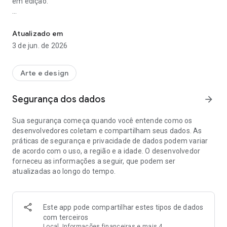
em edição.
Crie tendências virais, transforme suas imagens, textos em vídeo
Basta digitar um prompt ou enviar uma imagem, e nossa
poderosa IA dará vida às suas ideias com narrativa
Atualizado em
cinematográfica, animações vibrantes ou visuais hiper-
3 de jun. de 2026
realistas.
O Livensa AI utiliza modelos de geração de vídeo com IA de
Arte e design
última geração, como o veo3 e outros, para garantir uma
qualidade superior!
Segurança dos dados
arrow_forward
Principais recursos
Sua segurança começa quando você entende como os
desenvolvedores coletam e compartilham seus dados. As
Vídeos em estilo cartoon com IA: Transforme prompts em
práticas de segurança e privacidade de dados podem variar
cenas animadas no estilo anime
de acordo com o uso, a região e a idade. O desenvolvedor
forneceu as informações a seguir, que podem ser
De pet para humano: Veja como seria seu pet como uma
atualizadas ao longo do tempo.
pessoa
Criador de Mundo em Miniatura: Entre na tendência viral e
crie seu próprio mundo em miniatura
Este app pode compartilhar estes tipos de dados
com terceiros
Texto em Vídeo: Digite algumas palavras e veja sua história
Local, Informações financeiras e mais 4