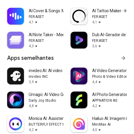
AI Cover & Songs: Music AI
AI Tattoo Maker - Ink
FERASET
FERASET
4,1
4,1
star
star
AI Note Taker - Meeting Notes
Dub AI-Gerador de Voz
FERASET
FERASET
4,3
3,6
star
star
Apps semelhantes
arrow_forward
invideo AI: AI video generator
AI Video Generator - Cl
invideo INC
Photo & Video Editors - I
3,9
4,4
star
star
Umagic: AI Video Generator
AI Photo Generator - 
Daily Joy Studio
APPNATION AS
4,8
4,2
star
star
Monica AI: Assistente Completo
Hailuo AI: Imagem & Ví
BUTTERFLY EFFECT PTE. LTD.
MiniMax AI
4,2
4,0
star
star