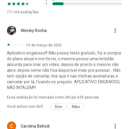
Realista
1
Estilo Disney
171 mil
avaliações
Cyberpunk
Assustador
Futurista
more_vert
Fantasia
Wesley Rocha
Escolha o estilo que mais combina com a sua visão e deixe a
19 de março de 2025
IA fazer o resto.
Aplicativo enganoso!!! Não possui teste gratuito, fiz a compra
do plano anual e me ferrei, o mesmo possui uma lentidão
Baixe o Livensa AI agora e experimente o futuro da criação
absurda para criar um vídeo, depois de pronto o mesmo não
de vídeos — na palma da sua mão.
abre, depois some não fica disponível mais pra acessar... Não
tem opção de cancelar, tive que ir nas minhas assinaturas e
Política de Privacidade: https://www.feraset.co/privacy.html
cancelar por lá, ficando no prejuízo. APLICATIVO ENGANOSO,
Termos de Uso: https://www.feraset.co/terms.html
NÃO INTALEM!!!
Essa avaliação foi marcada como útil por
655
pessoas
Sim
Não
Você achou isso útil?
more_vert
Carolina Bellodi