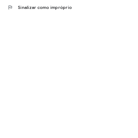
flag
Sinalizar como impróprio