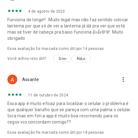
4 de agosto de 2023
Funciona de longe!! . Muito legal mas não faz sentido colocar
lanterna por que só de ver a lanterna já dá pra ver que está
mas se tiver de cabeça pra baixo funciona 👍👍💯💯. Muito
obrigado
Essa avaliação foi marcada como útil por
16
pessoas
Sim
Não
Você achou isso útil?
more_vert
Assante
11 de outubro de 2024
Essa app é muito eficaz para localizar o celular o problema é
que qualquer barulho que se pareça com uma palma o celular
toca mas em fim a app é muito boa recomendo para os
cegos vcs concordam comigo??
Essa avaliação foi marcada como útil por
18
pessoas