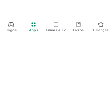
Jogos
Apps
Filmes e TV
Livros
Crianças
Google Play
Play Pass
Pontos do Play Points
Vales-presente
Resgatar
Política de reembolso