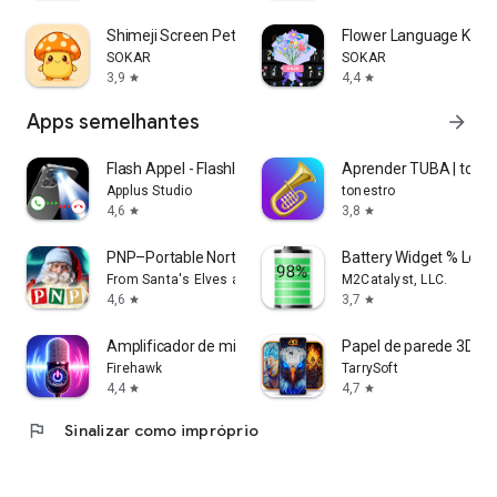
Shimeji Screen Pet Anime
Flower Language Keyb
SOKAR
SOKAR
3,9
4,4
star
star
Apps semelhantes
arrow_forward
Flash Appel - Flashlight Call
Aprender TUBA | tones
Applus Studio
tonestro
4,6
3,8
star
star
PNP–Portable North Pole™
Battery Widget % Level
From Santa's Elves at UGroupMedia Inc
M2Catalyst, LLC.
4,6
3,7
star
star
Amplificador de microfone
Papel de parede 3D Ful
Firehawk
TarrySoft
4,4
4,7
star
star
flag
Sinalizar como impróprio