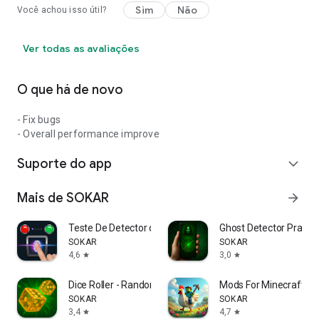
Sim
Não
Você achou isso útil?
Ver todas as avaliações
O que há de novo
- Fix bugs
- Overall performance improve
Suporte do app
expand_more
Mais de SOKAR
arrow_forward
Teste De Detector de Mentiras
Ghost Detector Prank 
SOKAR
SOKAR
4,6
3,0
star
star
Dice Roller - Random Roll
Mods For Minecraft -
SOKAR
SOKAR
3,4
4,7
star
star