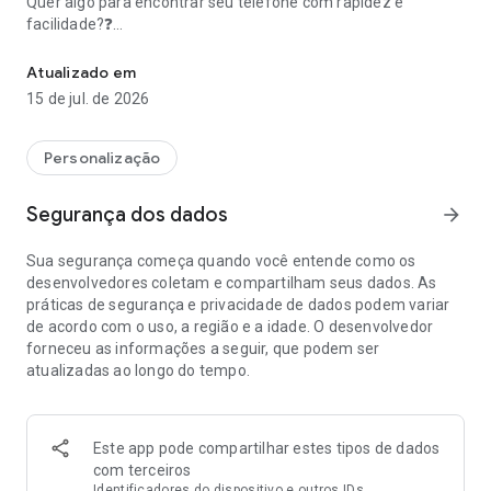
Quer algo para encontrar seu telefone com rapidez e
facilidade?❓
Nunca se esqueça do seu telefone. Encontre o telefone rapidam
✔️ Bem-vindo ao incrível aplicativo Clap to Find My Phone,
Whistle
Atualizado em
15 de jul. de 2026
👏 O Phone Finder by Clapping torna possível encontrar seu
dispositivo rapidamente e sem problemas. Basta ligar
encontrar meu celular, bater palmas e esperar o telefone
Personalização
"responder"
Segurança dos dados
arrow_forward
👏 Clap to Find My Phone, Whistle é um aplicativo útil para
localizar telefone, que pode ajudá-lo a encontrar facilmente
Sua segurança começa quando você entende como os
o telefone perdido batendo palmas.
desenvolvedores coletam e compartilham seus dados. As
Basta iniciar o aplicativo e ele detectará o som de palmas
práticas de segurança e privacidade de dados podem variar
quando você não conseguir encontrar seu telefone e o
de acordo com o uso, a região e a idade. O desenvolvedor
aplicativo reagirá ao som e começará a tocar, piscar ou vibrar.
forneceu as informações a seguir, que podem ser
atualizadas ao longo do tempo.
🍓Como usar o Find My Phone por Clap:
1. Inicie o aplicativo
3. Clique no botão Ativar
4. Ele detectará sons de palmas quando você não conseguir
Este app pode compartilhar estes tipos de dados
encontrar seu telefone.
com terceiros
5. O aplicativo Clap to Find My Phone responderá às suas
Identificadores do dispositivo e outros IDs