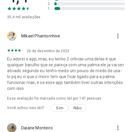
2
🤗 Ainda estamos trabalhando no aperfeiçoamento e
1
desenvolvimento do aplicativo. Se houver algum problema
35,4 mil
avaliações
com o produto, entre em contato conosco imediatamente.
Responderemos o mais rápido possível. Obrigado pela
confiança em usar o aplicativo Clap to Find My Phone,
more_vert
Mikael Phantomhive
Whistle!
26 de dezembro de 2023
Eu adorei o app, mas, eu tenho 2 críticas uma delas é que
qualquer barulho que se pareça com uma palma ele ja vai ser
ativado segundo eu tenho medo um pouco de medo de usa-
lo pq eu vi que o micro tem que ficar ligado para a palma
funcionar mas, e se esse app também tiver outras intenções
com isso
Essa avaliação foi marcada como útil por
147
pessoas
Sim
Não
Você achou isso útil?
more_vert
Daiane Monteiro