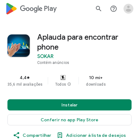
google_logo Play
search
help_outline
Aplauda para encontrar
phone
SOKAR
Contém anúncios
4,4
10 mi+
star
35,6 mil avaliações
Todos
info
downloads
Instalar
Conferir no app Play Store
Compartilhar
Adicionar à lista de desejos