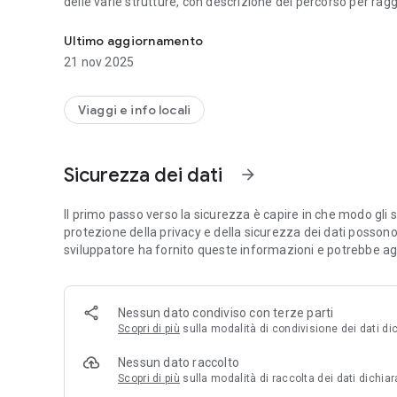
delle varie strutture, con descrizione del percorso per ragg
Monitora la disponibilità di posti nelle strutture di Firenze 
Ultimo aggiornamento
21 nov 2025
Viaggi e info locali
Sicurezza dei dati
arrow_forward
Il primo passo verso la sicurezza è capire in che modo gli s
protezione della privacy e della sicurezza dei dati possono va
sviluppatore ha fornito queste informazioni e potrebbe ag
Nessun dato condiviso con terze parti
Scopri di più
sulla modalità di condivisione dei dati dic
Nessun dato raccolto
Scopri di più
sulla modalità di raccolta dei dati dichiar