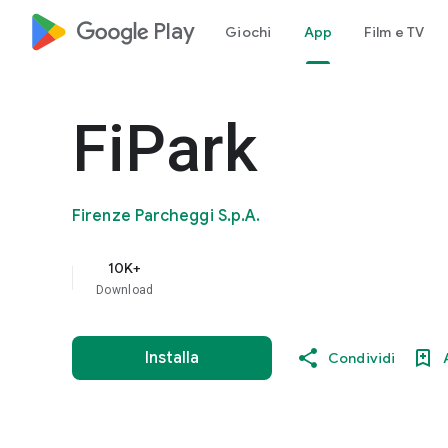
google_logo Play
Giochi
App
Film e TV
FiPark
Firenze Parcheggi S.p.A.
10K+
Download
Installa
Condividi