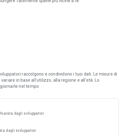
iungere facilmente quelle più vicine a te.
Parcheggi.
viluppatori raccolgono e condividono i tuoi dati. Le misure di
riare in base all'utilizzo, alla regione e all'età. Lo
giornarle nel tempo.
hiarata dagli sviluppatori
ata dagli sviluppatori