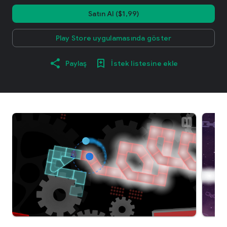
Satın Al ($1,99)
Play Store uygulamasında göster
Paylaş
İstek listesine ekle