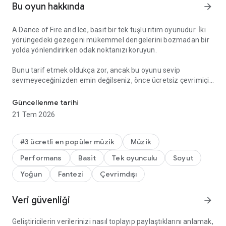
Bu oyun hakkında
arrow_forward
A Dance of Fire and Ice, basit bir tek tuşlu ritim oyunudur. İki
yörüngedeki gezegeni mükemmel dengelerini bozmadan bir
yolda yönlendirirken odak noktanızı koruyun.
Bunu tarif etmek oldukça zor, ancak bu oyunu sevip
sevmeyeceğinizden emin değilseniz, önce ücretsiz çevrimiçi
İki yörüngeli gezegeni, mükemmel bir ritimle dokunarak kıvrımlı bi
sürümü masaüstü bilgisayarınızda oynamalısınız!
Güncellenme tarihi
Özellikler:
21 Tem 2026
- Her biri yeni şekiller ve ritimler sunan 20 dünya. Üçgenler,
sekizgenler veya kareler nasıl ses çıkarır? Her dünyanın
#3 ücretli en popüler müzik
Müzik
kendine özgü elle çizilmiş fantezi manzarası vardır ve kısa
Performans
Basit
Tek oyunculu
Soyut
eğitim seviyelerinin ardından tam uzunlukta bir boss seviyesi
gelir.
Yoğun
Fantezi
Çevrimdışı
- Oyun sonrası zorluklar: Her dünya için Hız Denemeleri ve
Veri güvenliği
arrow_forward
cesurlar için inanılmaz hızlı bonus seviyeleri.
- Yeni seviyeleri ücretsiz oynayın: Önümüzdeki aylarda daha
Geliştiricilerin verilerinizi nasıl toplayıp paylaştıklarını anlamak,