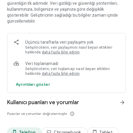
fazla seviye eklenecek.
güvenliğin ilk adımıdır. Veri gizliliği ve güvenliği yöntemleri;
kullanımınıza, bölgenize ve yaşınıza göre değişiklik
- Kalibrasyon seçenekleri: Otomatik kalibrasyon ve manuel
gösterebilir. Geliştiricinin sağladığı bu bilgiler zaman içinde
kalibrasyon. Bu hassas bir ritim oyunudur, bu nedenle
güncellenebilir.
oynarken lütfen gözlerinizden çok kulaklarınızı kullanın.
UYARI: Bu zor bir ritim oyunudur. Not spam'i anlamında değil -
Üçüncü taraflarla veri paylaşımı yok
çoğunlukla tutarlı bir ritim tutturmanız gerekir - ancak ritmi
Geliştiricilerin, veri paylaşımını nasıl beyan ettikleri
tutturmak çok kolay değildir. Bu yüzden zor bulursanız
hakkında
daha fazla bilgi edinin
endişelenmeyin!
Veri toplanamadı
Geliştiricilerin, veri toplamayı nasıl beyan ettikleri
hakkında
daha fazla bilgi edinin
Ayrıntıları göster
Kullanıcı puanları ve yorumlar
arrow_forward
Puanlar ve yorumlar doğrulanmıştır
info_outline
Telefon
Chromebook
Tablet
phone_android
laptop
tablet_android