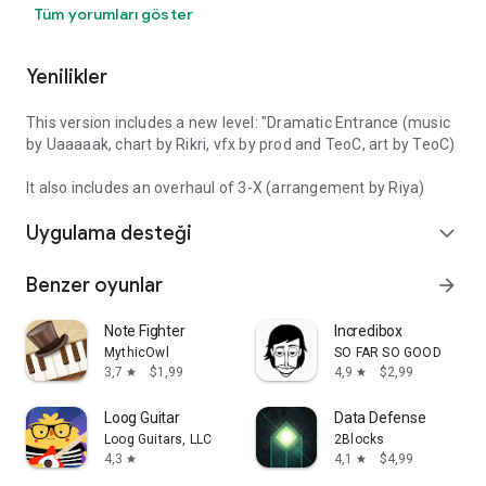
Tüm yorumları göster
Yenilikler
This version includes a new level: "Dramatic Entrance (music
by Uaaaaak, chart by Rikri, vfx by prod and TeoC, art by TeoC)
It also includes an overhaul of 3-X (arrangement by Riya)
Uygulama desteği
expand_more
Benzer oyunlar
arrow_forward
Note Fighter
Incredibox
MythicOwl
SO FAR SO GOOD
3,7
$1,99
4,9
$2,99
star
star
Loog Guitar
Data Defense
Loog Guitars, LLC
2Blocks
4,3
4,1
$4,99
star
star