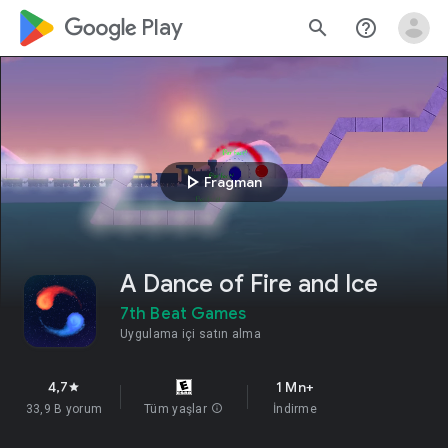
google_logo Play
search
help_outline
play_arrow
Fragman
A Dance of Fire and Ice
7th Beat Games
Uygulama içi satın alma
4,7
1 Mn+
star
33,9 B yorum
Tüm yaşlar
info
İndirme