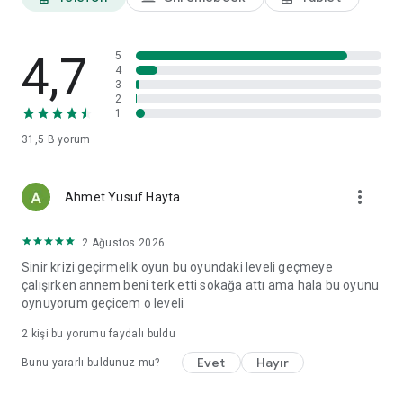
4,7
5
4
3
2
1
31,5 B
yorum
more_vert
Ahmet Yusuf Hayta
2 Ağustos 2026
Sinir krizi geçirmelik oyun bu oyundaki leveli geçmeye
çalışırken annem beni terk etti sokağa attı ama hala bu oyunu
oynuyorum geçicem o leveli
2
kişi bu yorumu faydalı buldu
Evet
Hayır
Bunu yararlı buldunuz mu?