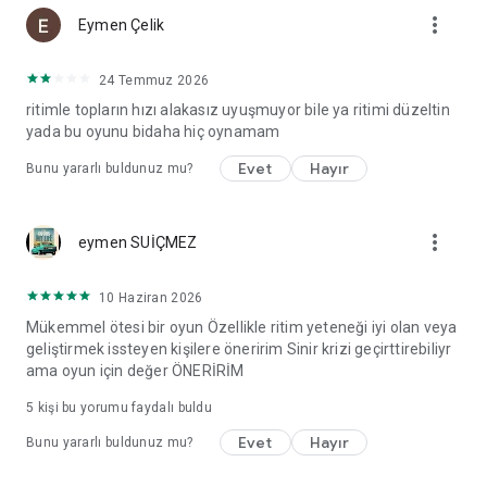
more_vert
Eymen Çelik
24 Temmuz 2026
ritimle topların hızı alakasız uyuşmuyor bile ya ritimi düzeltin
yada bu oyunu bidaha hiç oynamam
Evet
Hayır
Bunu yararlı buldunuz mu?
more_vert
eymen SUİÇMEZ
10 Haziran 2026
Mükemmel ötesi bir oyun Özellikle ritim yeteneği iyi olan veya
geliştirmek issteyen kişilere öneririm Sinir krizi geçirttirebiliyr
ama oyun için değer ÖNERİRİM
5
kişi bu yorumu faydalı buldu
Evet
Hayır
Bunu yararlı buldunuz mu?