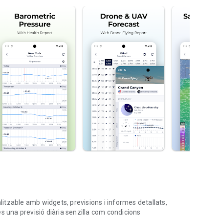
tzable amb widgets, previsions i informes detallats,
tes una previsió diària senzilla com condicions