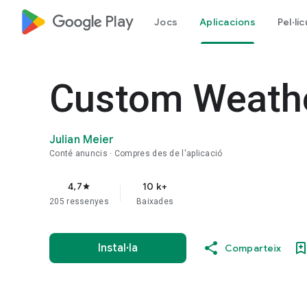
google_logo Play
Jocs
Aplicacions
Pel·lí
Custom Weathe
Julian Meier
Conté anuncis
Compres des de l'aplicació
4,7
10 k+
star
205 ressenyes
Baixades
Instal·la
Comparteix