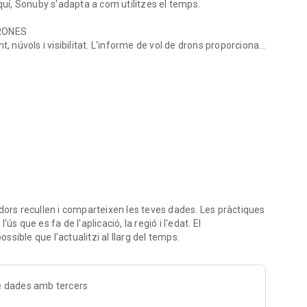
quí, Sonuby s'adapta a com utilitzes el temps.
DRONES
, núvols i visibilitat. L'informe de vol de drons proporciona
 i les activitats diàries
UAV, incloses les condicions meteorològiques d'altitud i de
s marines per a navegants i entusiastes de la navegació.
nts proporcionen condicions marines precises a tot el món.
ORTS DE NEU
d. L'informe de neu proporciona profunditat de neu
anya per a totes les muntanyes del món.
rs recullen i comparteixen les teves dades. Les pràctiques
s que es fa de l'aplicació, la regió i l'edat. El
sible que l'actualitzi al llarg del temps.
de dades amb tercers