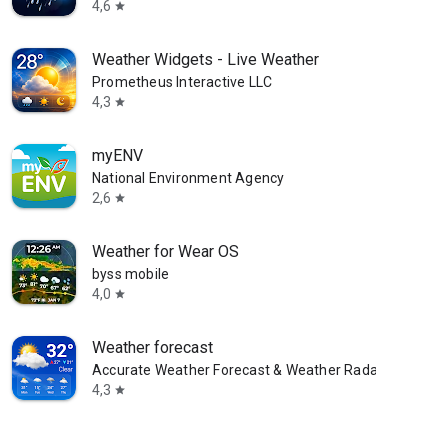
4,6
star
Weather Widgets - Live Weather
Prometheus Interactive LLC
4,3
star
myENV
National Environment Agency
2,6
star
Weather for Wear OS
byss mobile
4,0
star
Weather forecast
Accurate Weather Forecast & Weather Radar Map
4,3
star