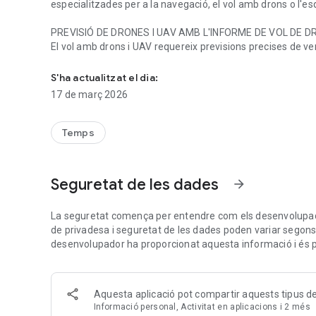
especialitzades per a la navegació, el vol amb drons o l'es
PREVISIÓ DE DRONES I UAV AMB L'INFORME DE VOL DE 
El vol amb drons i UAV requereix previsions precises de vent
Widgets, previsions i informes personalitzables per a la vida
vistes completes de totes les variables rellevants per als 
qualitat de l'aire.
S'ha actualitzat el dia:
17 de març 2026
PREVISIÓ DE NAVEGACIÓ AMB L'INFORME DE NAVEGACIÓ
L'informe de navegació ofereix previsions meteorològique
Les previsions de vent, onatge, visibilitat, marees i corre
Temps
PREVISIÓ D'ESQUÍ I SNOWBOARD AMB L'INFORME D'ESP
Perfecte per a aventures d'esquí de muntanya i snowboar
Seguretat de les dades
arrow_forward
detallada, nevades i condicions meteorològiques de munt
INFORMES DISPONIBLES
La seguretat comença per entendre com els desenvolupado
de privadesa i seguretat de les dades poden variar segons l'ú
- Vida quotidiana
desenvolupador ha proporcionat aquesta informació i és pos
- Vol amb drons (UAV)
- Vela i navegació nàutica
- Senderisme i alpinisme
Aquesta aplicació pot compartir aquests tipus 
- Salut (inclosa la qualitat de l'aire i la contaminació)
Informació personal, Activitat en aplicacions i 2 més
- Paracaigudisme