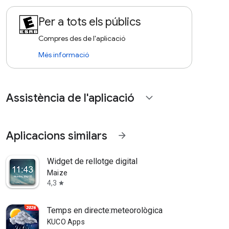
Per a tots els públics
Compres des de l'aplicació
Més informació
Assistència de l'aplicació
expand_more
Aplicacions similars
arrow_forward
Widget de rellotge digital
Maize
4,3
star
Temps en directe:meteorològica
KUCO Apps