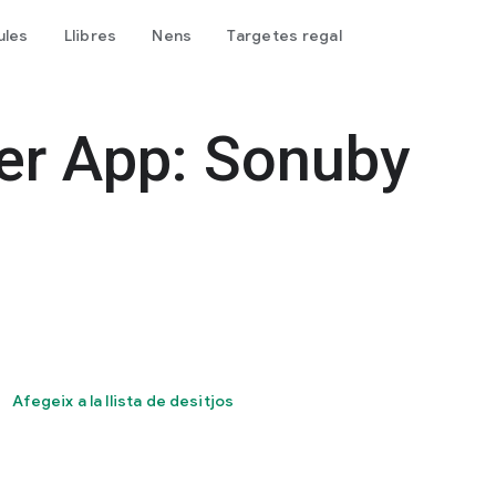
cules
Llibres
Nens
Targetes regal
r App: Sonuby
Afegeix a la llista de desitjos