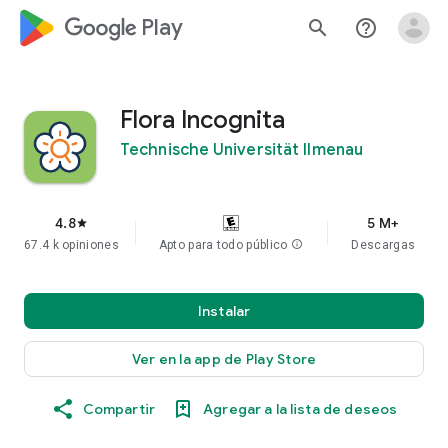
google_logo Play
search
help_outline
Flora Incognita
Technische Universität Ilmenau
4.8
5 M+
star
67.4 k opiniones
Apto para todo público
info
Descargas
Instalar
Ver en la app de Play Store
Compartir
Agregar a la lista de deseos