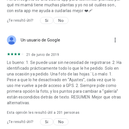
Biodiversidad de la ONU" y ganó el Premio de Investigación de
qué mi mamá tiene muchas plantas y yo no sé cuáles son ,
Turingia en 2020.
con esta app me ayuda a cuidarlas mejor ❤️‍🩹
Sí
No
¿Te resultó útil?
more_vert
Un usuario de Google
21 de junio de 2019
Lo bueno: 1. Se puede usar sin necesidad de registrarse. 2. Ha
identificado prácticamente todo lo que le he pedido. Solo en
una ocasión ya pedido. Una foto de las hojas.´ Lo malo: 1.
Pese a que lo he desactivado en “Ajustes”, cada vez que lo
uso me vuelve a pedir acceso a GPS. 2. Siempre pide como
primera opción la foto; y los puntos para cambiar a “galería”
están escondidos detrás de texto. RESUMEN: Mejor que otras
alternativas.
Esta opinión les resultó útil a
201
personas
Sí
No
¿Te resultó útil?