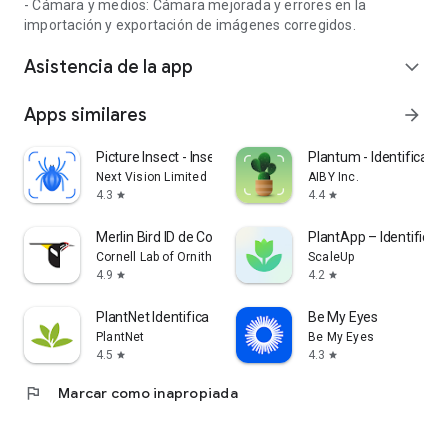
- Cámara y medios: Cámara mejorada y errores en la
importación y exportación de imágenes corregidos.
Asistencia de la app
expand_more
Apps similares
arrow_forward
Picture Insect - Insectos ID
Plantum - Identificar p
Next Vision Limited
AIBY Inc.
4.3
4.4
star
star
Merlin Bird ID de Cornell Lab
PlantApp – Identifica 
Cornell Lab of Ornithology
ScaleUp
4.9
4.2
star
star
PlantNet Identifica Plantas
Be My Eyes
PlantNet
Be My Eyes
4.5
4.3
star
star
flag
Marcar como inapropiada