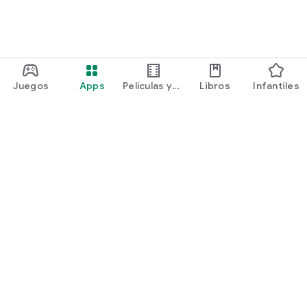
Juegos
Apps
Películas y
Libros
Infantiles
programas
Google Play
Play Pass
Play Points
Tarjetas de regalo
Canjear
Política de reembolsos