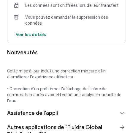
Les données sont chiffrées lors de leur transfert
Pompes à chaleur
Vous pouvez demander la suppression des
Contrôlez la température de l'eau de votre piscine, les modes
données
de chauffage et les priorités de chauffage.
Voir les détails
Compatibles avec :
• AstralPool ProElyo Touch et Evoline (passerelle Wi-Fi
Nouveautés
iQBridge RS)
• AstralPool Eco Elyo
• Gre HPGI
• Zodiac PX25 et PX26
Cette mise à jour inclut une correction mineure afin
• Zodiac HPO, PM40, PX50 et Z950iQ (passerelle Wi-Fi
d'améliorer l'expérience utilisateur.
iQBridge RS)
• Zodiac Z250iQ, Z260iQ, Z350iQ, Z550iQ et Z650iQ (modes
• Correction d'un problème d'affichage de l'icône de
Eco-silence, Boost et Smart)
confirmation après avoir effectué une analyse manuelle de
l'eau.
Électrolyseurs au sel
Assistance de l'appli
expand_more
Gérez la chloration (pH et Redox selon le modèle), activez le
mode Boost et surveillez la température de l'eau, la salinité
Autres applications de "Fluidra Global
arrow_forward
ainsi que l'état de la couverture de la piscine.