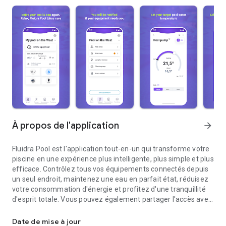
À propos de l'application
arrow_forward
Fluidra Pool est l'application tout-en-un qui transforme votre
piscine en une expérience plus intelligente, plus simple et plus
efficace. Contrôlez tous vos équipements connectés depuis
un seul endroit, maintenez une eau en parfait état, réduisez
votre consommation d'énergie et profitez d'une tranquillité
d'esprit totale. Vous pouvez également partager l'accès avec
Votre piscine parfaite, toujours connectée. Tout dans une seule a
votre famille, vos amis ou des professionnels de la piscine
pour une gestion encore plus pratique.
Date de mise à jour