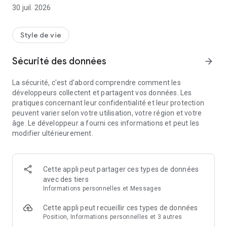
30 juil. 2026
• Contrôle total depuis votre smartphone : Surveillez et gérez
vos équipements de piscine à tout moment et où que vous
soyez. Réglez la température de l'eau, la chloration,
Style de vie
l'éclairage, la filtration et bien plus encore. Programmez les
horaires de fonctionnement et accédez aux informations en
Sécurité des données
arrow_forward
temps réel grâce à une interface simple et intuitive.
La sécurité, c'est d'abord comprendre comment les
• Une tranquillité d'esprit garantie : Recevez des notifications
développeurs collectent et partagent vos données. Les
lorsqu'une intervention est nécessaire et profitez de
pratiques concernant leur confidentialité et leur protection
recommandations personnalisées selon l'état de votre
peuvent varier selon votre utilisation, votre région et votre
piscine. Vos équipements connectés restent à jour grâce aux
âge. Le développeur a fourni ces informations et peut les
mises à jour OTA (Over-The-Air), qui apportent les dernières
modifier ultérieurement.
fonctionnalités et améliorations.
• Tout dans une seule application : Ajoutez et configurez
facilement de nouveaux appareils grâce à un
Cette appli peut partager ces types de données
accompagnement étape par étape. Profitez d'une connexion
avec des tiers
sécurisée, conforme au RGPD, et d'une intégration fluide
Informations personnelles et Messages
avec les derniers équipements connectés Fluidra.
Cette appli peut recueillir ces types de données
ÉQUIPEMENTS COMPATIBLES
Position, Informations personnelles et 3 autres