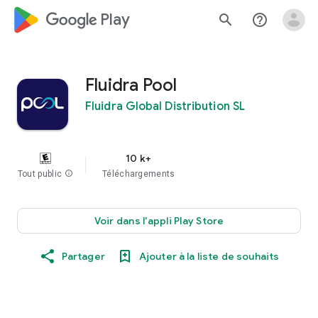
google_logo Play
search
help_outline
Fluidra Pool
Fluidra Global Distribution SL
10 k+
Tout public
info
Téléchargements
Voir dans l'appli Play Store
Partager
Ajouter à la liste de souhaits