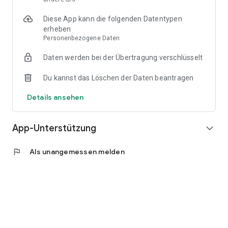
Diese App kann die folgenden Datentypen
📣 Stelle die Aufstellungen schon vor dem Spiel zusammen
erheben
Personenbezogene Daten
📉 Verfolge die Zuverlässigkeit der Spieler: No-Show-
Statistiken und Meldungen zu schlechtem Verhalten
Daten werden bei der Übertragung verschlüsselt
📱 Verfügbar auf dem Smartphone (iPhone / Android)
Du kannst das Löschen der Daten beantragen
💻 Auch auf PC/Mac verfügbar
Details ansehen
App-Unterstützung
expand_more
flag
Als unangemessen melden