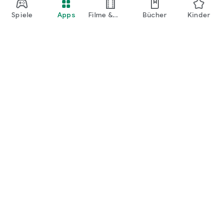
Spiele
Apps
Filme &
Bücher
Kinder
Shows
Google Play
Play Pass
Play Points
Geschenkkarten
Einlösen
Erstattungsrichtlinien
Kinder und Familie
Leitfaden für Eltern