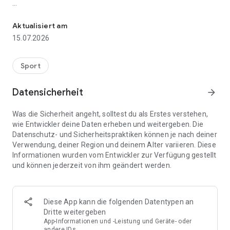
Kostenlose App, um deine Freizeitkicks mit Freunden zu organisi
💰 100 % kostenlose App, keine Werbung! (Fühlt sich gut an,
oder? 🧘‍♂️)
Aktualisiert am
15.07.2026
✌️ Einfach und übersichtlich: Deine Spieler sind in Sekunden
dabei.
Sport
➡️ Lade deine Spieler mit 1 Tipp ein (per E-Mail, Push-
Benachrichtigung, WhatsApp, Messenger usw.)
Datensicherheit
arrow_forward
➡️ Behalte mühelos den Überblick, wer dabei ist und wie viele
Was die Sicherheit angeht, solltest du als Erstes verstehen,
Plätze frei sind
wie Entwickler deine Daten erheben und weitergeben. Die
Datenschutz- und Sicherheitspraktiken können je nach deiner
➡️ Steigere die Rückmeldequote deiner Spieler mit
Verwendung, deiner Region und deinem Alter variieren. Diese
Benachrichtigungen und E-Mails
Informationen wurden vom Entwickler zur Verfügung gestellt
und können jederzeit von ihm geändert werden.
➡️ Automatische Erinnerungen für Spieler, die noch nicht
geantwortet haben
📋 Spiel ausgebucht? Biete den übrigen Spielern eine
Diese App kann die folgenden Datentypen an
Warteliste an
Dritte weitergeben
App-Informationen und -Leistung und Geräte- oder
🏆 Spieler können den Spieler des Spiels wählen
andere IDs