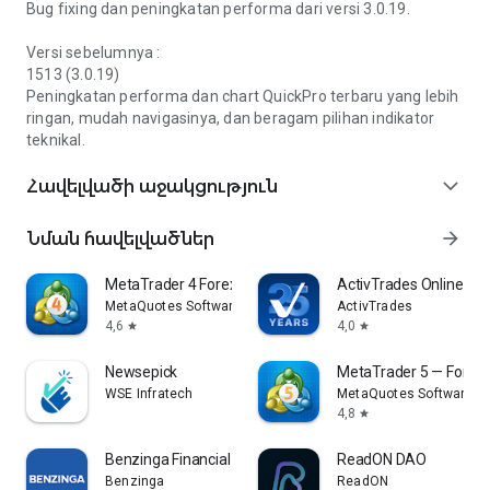
Իրավական և անվտանգ առևտրային հավելված
Bug fixing dan peningkatan performa dari versi 3.0.19.
QuickPro-ն վստահելի և օրինական առևտրային
հավելված է, որը գրանցված և վերահսկվում է
Versi sebelumnya :
BAPPEBTI Bank Indonesia (BI) և Ֆինանսական
1513 (3.0.19)
ծառայությունների մարմնի (OJK) կողմից: Դուք
Peningkatan performa dan chart QuickPro terbaru yang lebih
կարող եք ոսկով առևտուր անել հարմարավետ,
ringan, mudah navigasinya, dan beragam pilihan indikator
թափանցիկ և կանոնակարգերին
teknikal.
համապատասխան:
Հավելվածի աջակցություն
expand_more
Օգնության կենտրոն
Ցանկացած պահի, երբ ձեզ օգնություն է
Նման հավելվածներ
arrow_forward
անհրաժեշտ, QuickPro-ի աջակցության թիմը
պատրաստ է օգնել ձեզ հավելվածի Օգնության
MetaTrader 4 Forex Trading
ActivTrades Online Tra
կենտրոնի գործառույթի միջոցով: Արագ և ճշգրիտ
MetaQuotes Software Corp.
ActivTrades
լուծումներ առևտրի հետ կապված ցանկացած
4,6
4,0
star
star
հարցի համար:
QuickPro – Ոսկու առևտրականների սիրելին:
Newsepick
MetaTrader 5 — Forex,
WSE Infratech
MetaQuotes Software Co
---
4,8
star
PT Quickpro Berjangka Ինդոնեզիայի գրասենյակ
Benzinga Financial News & Data
ReadON DAO
Ասիա Աֆրիկյան աշտարակ, 12-րդ հարկ
Benzinga
ReadON
Ջլ. Ասիա Աֆրիկա No 133–137, Bandung 40112 –