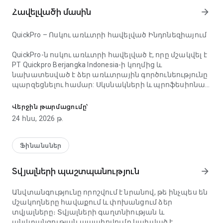
Հավելվածի մասին
arrow_forward
QuickPro – Ոսկու առևտրի հավելված Ինդոնեզիայում
QuickPro-ն ոսկու առևտրի հավելված է, որը մշակվել է
PT Quickpro Berjangka Indonesia-ի կողմից և
նախատեսված է ձեր առևտրային գործունեությունը
պարզեցնելու համար: Սկսնակների և պրոֆեսիոնալ
Ինդոնեզիայում QuickPro-ի կողմից առաջարկվող ֆորեք
առևտրականների համար անհրաժեշտ բոլոր
գործառույթները հասանելի են մեկ հարթակում:
Վերջին թարմացումը՝
24 հնս, 2026 թ.
QuickPro-ն վստահելի Ֆորեքս առևտրի հավելված է
ոսկու և ֆորեքսի համապարփակ և արդյունավետ
առևտրի համար: Գրանցման գործընթացը շատ
Ֆինանսներ
ավելի արագ է, սկզբնական կապիտալը՝ ավելի ցածր,
իսկ առևտրային փորձը՝ ավելի հարմարավետ,
Տվյալների պաշտպանություն
arrow_forward
անվտանգ և կենտրոնացված:
Անվտանգությունը որոշվում է նրանով, թե ինչպես են
---
մշակողները հավաքում և փոխանցում ձեր
տվյալները։ Տվյալների գաղտնիության և
QuickPro-ի հիմնական առանձնահատկությունները
անվտանգության ապահովումը կախված է