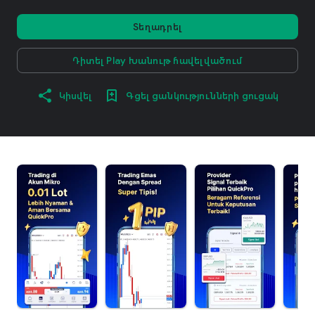
Տեղադրել
Դիտել Play Խանութ հավելվածում
Կիսվել
Գցել ցանկությունների ցուցակ