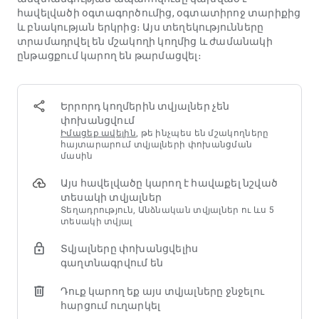
հավելվածի օգտագործումից, օգտատիրոջ տարիքից
Սովորեք առևտուր անել
և բնակության երկրից։ Այս տեղեկությունները
Ֆորեքս առևտրի ուսուցումն այժմ ավելի գործնական
տրամադրվել են մշակողի կողմից և ժամանակի
է QuickPro-ի փորձագետների թիմի կողմից մշակված
ընթացքում կարող են թարմացվել։
կրթական գործառույթների շնորհիվ: Հասանելի են
սկսնակներից մինչև առաջադեմ մակարդակի
համար նախատեսված համապարփակ առևտրային
ուսումնական նյութեր, և դուք կարող եք անմիջապես
Երրորդ կողմերին տվյալներ չեն
մարզվել մինչև $10,000 վիրտուալ միջոցներով
փոխանցվում
ցուցադրական հաշվի միջոցով:
Իմացեք ավելին
, թե ինչպես են մշակողները
հայտարարում տվյալների փոխանցման
մասին
Ֆորեքսի ազդանշաններ
Օգտագործեք փորձառու վերլուծաբանների ֆորեքս
Այս հավելվածը կարող է հավաքել նշված
ազդանշանները՝ ավելի ճշգրիտ դիրքեր զբաղեցնելու
տեսակի տվյալներ
համար: Յուրաքանչյուր օրական առևտրային
Տեղադրություն, Անձնական տվյալներ ու ևս 5
ազդանշան ստեղծվում է ճշգրիտ և հուսալի
տեսակի տվյալ
տեխնիկական և հիմնարար վերլուծությունների
համադրությունից:
Տվյալները փոխանցվելիս
գաղտնագրվում են
Ֆորեքսի նորություններ և շուկայի վերլուծություն
Մնացեք տեղեկացված համաշխարհային շուկայի
Դուք կարող եք այս տվյալները ջնջելու
զարգացումների մասին՝ իրական ժամանակի
հարցում ուղարկել
տնտեսական օրացույցով հագեցած ֆորեքսի