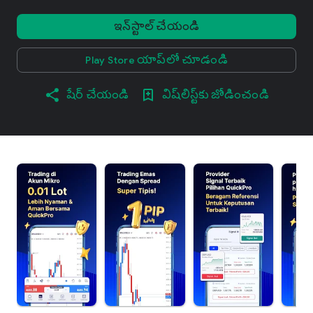
ఇన్‌స్టాల్ చేయండి
Play Store యాప్‌లో చూడండి
షేర్ చేయండి
విష్‌లిస్ట్‌కు జోడించండి