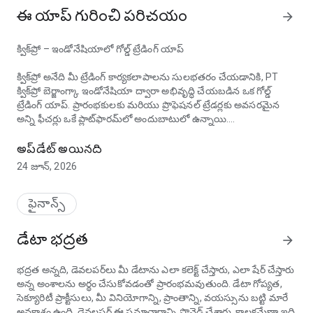
ఈ యాప్ గురించి పరిచయం
arrow_forward
క్విక్‌ప్రో – ఇండోనేషియాలో గోల్డ్ ట్రేడింగ్ యాప్
క్విక్‌ప్రో అనేది మీ ట్రేడింగ్ కార్యకలాపాలను సులభతరం చేయడానికి, PT
క్విక్‌ప్రో బెర్జాంగ్కా ఇండోనేషియా ద్వారా అభివృద్ధి చేయబడిన ఒక గోల్డ్
ట్రేడింగ్ యాప్. ప్రారంభకులకు మరియు ప్రొఫెషనల్ ట్రేడర్లకు అవసరమైన
అన్ని ఫీచర్లు ఒకే ప్లాట్‌ఫారమ్‌లో అందుబాటులో ఉన్నాయి.
క్విక్‌ప్రో ద్వారా ఇండోనేషియాలో ఫారెక్స్ మరియు గోల్డ్ ట్రేడింగ్ అప్లికేషన్
క్విక్‌ప్రో అనేది సమగ్రమైన మరియు సమర్థవంతమైన గోల్డ్ మరియు ఫారెక్స్
అప్‌డేట్ అయినది
ట్రేడింగ్ కోసం ఒక విశ్వసనీయమైన ఫారెక్స్ ట్రేడింగ్ యాప్. రిజిస్ట్రేషన్ ప్రక్రియ
24 జూన్, 2026
చాలా వేగంగా ఉంటుంది, ప్రారంభ మూలధనం తక్కువగా ఉంటుంది,
మరియు ట్రేడింగ్ అనుభవం మరింత సౌకర్యవంతంగా, సురక్షితంగా మరియు
ఏకాగ్రతతో ఉంటుంది.
ఫైనాన్స్
---
డేటా భద్రత
arrow_forward
క్విక్‌ప్రో యొక్క ముఖ్య ఫీచర్లు
భద్రత అన్నది, డెవలపర్‌లు మీ డేటాను ఎలా కలెక్ట్ చేస్తారు, ఎలా షేర్ చేస్తారు
అన్న అంశాలను అర్థం చేసుకోవడంతో ప్రారంభమవుతుంది. డేటా గోప్యత,
ట్రేడింగ్ నేర్చుకోండి
సెక్యూరిటీ ప్రాక్టీసులు, మీ వినియోగాన్ని, ప్రాంతాన్ని, వయస్సును బట్టి మారే
అవకాశం ఉంది. డెవలపర్ ఈ సమాచారాన్ని ప్రొవైడ్ చేశారు. కాలక్రమేణా ఇది