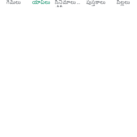
గేమ్‌లు
యాప్‌లు
సినిమాలు &
పుస్తకాలు
పిల్లలు
టీవీ
Google Play
Play Pass
Play Points
గిఫ్ట్ కార్డ్‌లు
రిడీమ్ చేయి
రీఫండ్ పాలసీ
పిల్లలు, ఫ్యామిలీ
తల్లిదండ్రుల గైడ్