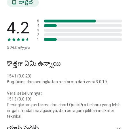
టాబ్లెట్
tablet_android
ప్రముఖ ఇండికేటర్స్‌ను ఆస్వాదించండి. ఈ ఫీచర్ ఫారెక్స్ మరియు గోల్డ్
ట్రేడింగ్ కోసం టెక్నికల్ అనాలిసిస్‌ను మరింత ఆచరణాత్మకంగా మరియు
కచ్చితంగా చేస్తుంది.
4.2
5
4
ట్రేడింగ్ ఐడియాలు
3
2
మార్కెట్‌లో ఉత్తమ అవకాశాలను గుర్తించడంలో సహాయపడటానికి,
1
రోజువారీ ఫారెక్స్ మరియు గోల్డ్ ట్రేడింగ్ విశ్లేషణ మరియు వివిధ ట్రేడింగ్
3.29వే
రివ్యూలు
ఐడియాలను సద్వినియోగం చేసుకోండి. సంబంధిత విశ్లేషణతో మరింత
నమ్మకమైన ట్రేడింగ్ వ్యూహాన్ని అభివృద్ధి చేసుకోండి.
కొత్తగా ఏమి ఉన్నాయి
చట్టబద్ధమైన & సురక్షితమైన ట్రేడింగ్ యాప్
1541 (3.0.23)
క్విక్‌ప్రో అనేది BAPPEBTI బ్యాంక్ ఇండోనేషియా (BI) మరియు ఫైనాన్షియల్
Bug fixing dan peningkatan performa dari versi 3.0.19.
సర్వీసెస్ అథారిటీ (OJK) ద్వారా రిజిస్టర్ చేయబడి, పర్యవేక్షించబడే ఒక
విశ్వసనీయమైన మరియు చట్టబద్ధమైన ట్రేడింగ్ యాప్. మీరు
Versi sebelumnya :
సౌకర్యవంతంగా, పారదర్శకంగా మరియు నిబంధనలకు అనుగుణంగా
1513 (3.0.19)
బంగారాన్ని ట్రేడ్ చేయవచ్చు.
Peningkatan performa dan chart QuickPro terbaru yang lebih
ringan, mudah navigasinya, dan beragam pilihan indikator
సహాయ కేంద్రం
teknikal.
మీకు ఎప్పుడైనా సహాయం అవసరమైతే, యాప్‌లోని సహాయ కేంద్రం ఫీచర్
యాప్‌ సపోర్ట్
expand_more