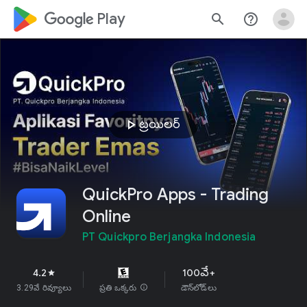
google_logo Play
search
help_outline
play_arrow
ట్రయిలర్
QuickPro Apps - Trading
Online
PT Quickpro Berjangka Indonesia
4.2
100వే+
star
3.29వే రివ్యూలు
ప్రతి ఒక్కరు
info
డౌన్‌లోడ్‌లు