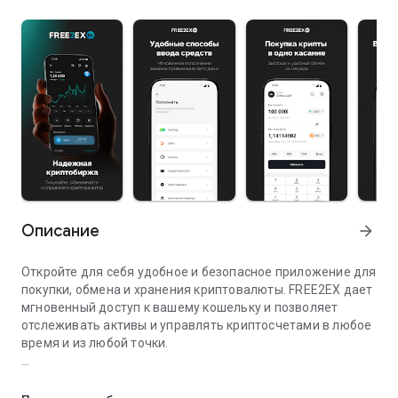
Описание
arrow_forward
Откройте для себя удобное и безопасное приложение для
покупки, обмена и хранения криптовалюты. FREE2EX дает
мгновенный доступ к вашему кошельку и позволяет
отслеживать активы и управлять криптосчетами в любое
время и из любой точки.
Мгновенный обмен и покупка криптовалюты. Более 250 торго
МОМЕНТАЛЬНЫЕ ПОПОЛНЕНИЯ И ВЫВОДЫ