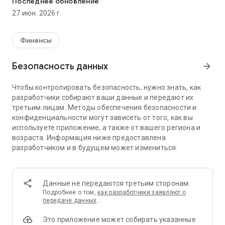
Последнее обновление
● Множество методов ввода и вывода: через крипту,
27 июн. 2026 г.
банковские переводы, кредитные карты и быстрые
платежи (ЕРИП, Оплати, Sberpay, СБП).
● Мгновенные транзакции без задержек
Финансы
ОБМЕН КРИПТОВАЛЮТЫ В ПАРУ КЛИКОВ
Безопасность данных
arrow_forward
Более 250 торговых пар с популярными криптовалютами
Чтобы контролировать безопасность, нужно знать, как
и токенизированными активами.
разработчики собирают ваши данные и передают их
третьим лицам. Методы обеспечения безопасности и
Обменивайте Bitcoin (BTC), Ethereum (ETH), XRP (XRP),
конфиденциальности могут зависеть от того, как вы
BNB (BNB), USDTC, Solana (SOL), TRON (TRX), Dogecoin
используете приложение, а также от вашего региона и
(DOGE), Hyperliquid (HYPE), Cardano (ADA), а также
возраста. Информация ниже предоставлена
токенизированные акции, включая AAPLX (Apple xStocks),
разработчиком и в будущем может измениться.
TSLAX (Tesla xStock), NVDAX (NVIDIA xStock) , – и многое
другое.
УПРАВЛЕНИЕ СЧЕТАМИ
Данные не передаются третьим сторонам.
Подробнее о том,
как разработчики заявляют о
● Поддержка нескольких счетов: кошелек, спот, маржин,
передаче данных
…
инвестиционный счет
Это приложение может собирать указанные
● Формирование выписок и отчетов по счету и движению