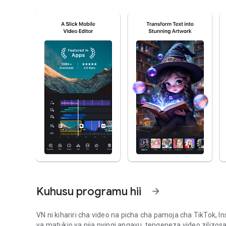
Kuhusu programu hii
arrow_forward
VN ni kihariri cha video na picha cha pamoja cha TikTok, I
ya matukio ya njia nyingi angavu, tengeneza video zilizo