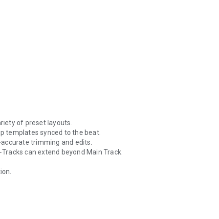
za mwisho wa matumizi.
ube, Instagram, TikTok, WhatsApp, na zaidi.
riety of preset layouts.
ip templates synced to the beat.
-accurate trimming and edits.
-Tracks can extend beyond Main Track.
ion.