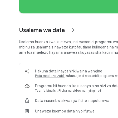
• Rudisha nyuma, Zoom na Gandisha Fremu. Cheza klipu
muhimu.
• Ongeza Maandishi na Vibandiko. Binafsisha maandishi 
• Muziki na Sauti. Ongeza muziki, athari za sauti, na ur
• Udhibiti wa Kasi. Ongeza kasi au punguza kasi klipu kwa 
Usalama wa data
zinazotegemea mkunjo wa hali ya juu.
arrow_forward
• Uhariri wa fremu muhimu. Ongeza uhuishaji maalum wa
na mikunjo inayoweza kurekebishwa.
Usalama huanza kwa kuelewa jinsi wasanidi programu wan
• Piga Uhariri. Ongeza alama ili kusawazisha klipu zako n
mbinu za usalama zinaweza kutofautiana kulingana na ma
ametoa maelezo haya na anaweza kuyasasisha kadiri mu
• Uhariri Usioharibu. Hifadhi rasimu wakati wowote kwa us
[Unda Haraka]
Hakuna data inayoshirikiwa na wengine
• BeatsClips. Tengeneza violezo vilivyosawazishwa na m
Pata maelezo zaidi
kuhusu jinsi wasanidi programu wa
violezo au kwa AutoCut.
• AutoCut. Geuza video yako kuwa uhariri uliokamilika ki
Programu hii huenda ikakusanya aina hizi za dat
kwenye midundo.
Taarifa binafsi, Picha na video na nyingine3
• Hadithi. Panga klipu kwenye hadithi kwanza, kisha uten
• Teleprompter. Soma hati yako huku ukirekodi video zin
Data inasimbwa kwa njia fiche inapotumwa
wako.
Unaweza kuomba data hiyo ifutwe
[Vichujio, Athari na Mipito]