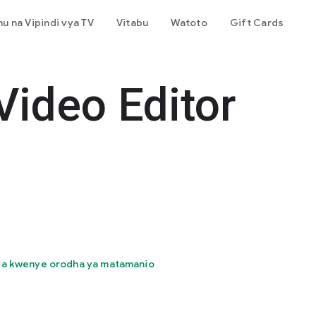
mu na Vipindi vya TV
Vitabu
Watoto
Gift Cards
Video Editor
a kwenye orodha ya matamanio