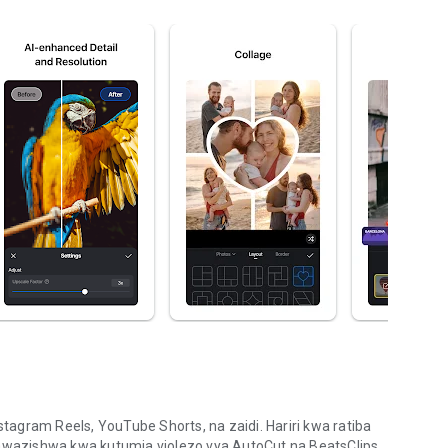
nstagram Reels, YouTube Shorts, na zaidi. Hariri kwa ratiba
sawazishwa kwa kutumia violezo vya AutoCut na BeatsClips,