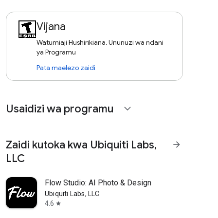
Vijana
Watumiaji Hushirikiana, Ununuzi wa ndani
ya Programu
Pata maelezo zaidi
Usaidizi wa programu
expand_more
Zaidi kutoka kwa Ubiquiti Labs,
arrow_forward
LLC
Flow Studio: AI Photo & Design
Ubiquiti Labs, LLC
4.6
star