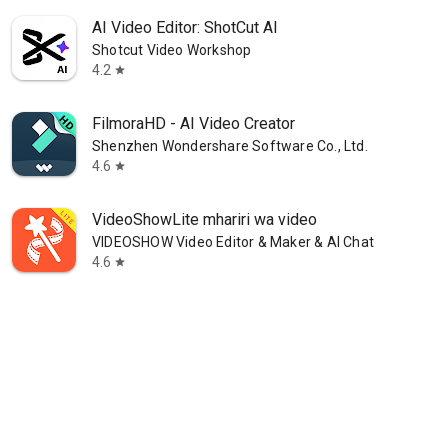
AI Video Editor: ShotCut AI
Shotcut Video Workshop
4.2
star
FilmoraHD - AI Video Creator
Shenzhen Wondershare Software Co., Ltd.
4.6
star
VideoShowLite mhariri wa video
VIDEOSHOW Video Editor & Maker & AI Chat Generator
4.6
star