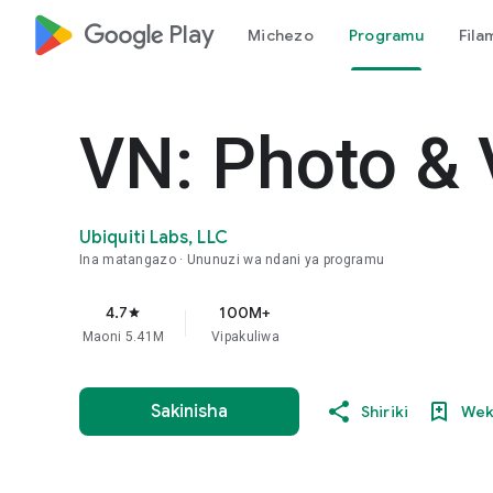
google_logo Play
Michezo
Programu
Fila
VN: Photo & 
Ubiquiti Labs, LLC
Ina matangazo
Ununuzi wa ndani ya programu
4.7
100M+
star
Maoni 5.41M
Vipakuliwa
Sakinisha
Shiriki
Wek