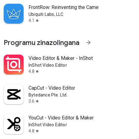
FrontRow: Reinventing the Came
Ubiquiti Labs, LLC
4.1
star
Programu zinazolingana
arrow_forward
Video Editor & Maker - InShot
InShot Video Editor
4.8
star
CapCut - Video Editor
Bytedance Pte. Ltd.
3.6
star
YouCut - Video Editor & Maker
InShot Video Editor
4.8
star