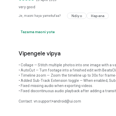
very good
• Hali Salama. Linda rasimu zenye manenosiri na tarehe 
Ndiyo
Hapana
Je, maoni haya yamekufaa?
• Shiriki kwenye Programu za Kijamii. Shiriki kwenye YouT
Discord: discord.gg/eGFB2BW4uM
Tazama maoni yote
YouTube: @vnvideoeditor
Barua pepe: vn.support+android@ui.com
Sheria na Masharti: www.ui.com/legal/termsofservice
Faragha: www.ui.com/legal/privacypolicy
Vipengele vipya
Tovuti: www.vlognow.me
• Collage — Stitch multiple photos into one image with a va
• AutoCut — Turn footage into a finished edit with BeatsCl
• Timeline zoom — Zoom the timeline up to 30x for frame
• Added Sub-Track Extension toggle — When enabled, Sub
• Fixed missing audio when exporting videos.
• Fixed discontinuous audio playback after adding a transit
Contact: vn.support+android@ui.com