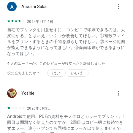
more_vert
Atsushi Sakai
2024年4月14日
自宅でプリンタを用意せずに、コンビニで印刷できるのは、大
変助かる。とはいえ、いくつか改善してほしい。①複数ファイ
ルをプリントするときの手間を減らしてほしい。②ページ範囲
が指定できるようになってほしい。③両面印刷ができるように
なってほしい。
4
人のユーザーが、このレビューが役立ったと評価しました
はい
いいえ
役に立ちましたか？
more_vert
Yoshie
2026年6月3日
Androidで使用。PDFの資料をモノクロとカラーでプリント。1
回目は問題なく使えたのですが、2回目はコピー機に接続でき
ずエラー、違うセブンでも同様にエラーが出て使えませんでし