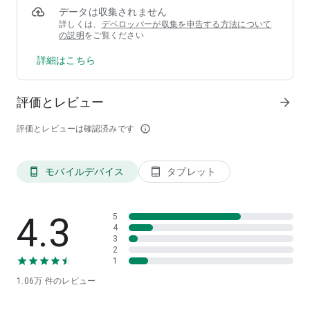
データは収集されません
に、料金をお支払いいただきます。
詳しくは、
デベロッパーが収集を申告する方法について
の説明
をご覧ください
●各サービスの仕様
- プリントできるファイル形式
詳細はこちら
・写真プリント：JPEG、TIFF、BMP、PNG
・普通紙プリント：PDF、XPS、XDW、JPEG、TIFF、
BMP、PNG
評価とレビュー
arrow_forward
・はがきプリント：PDF、XPS、XDW、JPEG、TIFF、
BMP、PNG
評価とレビューは確認済みです
info_outline
- スキャンデータのファイル保存形式
・PDF、XDW、JPEG、TIFF
- 送受信ファイルの上限
モバイルデバイス
タブレット
phone_android
tablet_android
・写真/普通紙/はがきプリント：30MB/ファイル
・写真/普通紙/はがきプリント：60件
- 受信ファイルの上限
4.3
5
・スキャン：800MB/ファイル
4
・スキャン：20件
3
2
1
1.06万
件のレビュー