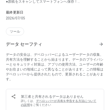
●原稿をスキャンしてスマートフォンへ保存！
スマートフォン内の写真や文書をセブン-イレブンのマルチコピー
また、本アプリは、マルチコピー機でスキャンした画像データ
をスマートフォンへ保存することもできます。
最終更新日
2026/07/05
●プリントの概要
1) 普通紙プリント、写真プリント、はがきプリントが、すべ
て備え付けの専用用紙にプリントできます。
ツール
(郵便はがきの持ち込みも可能)
2) Wi-Fi通信を使ってダイレクトにプリントできます。
データ セーフティ
arrow_forward
3) パスワード入力不要の簡単操作で、なおかつセキュリティ
も確保。
データの安全は、デベロッパーによるユーザーデータの収集、
共有方法を理解することから始まります。データのプライバシ
●スキャンの概要
ーとセキュリティ対策は、アプリの使用方法、ユーザーの年齢
1) 白黒６００dpi、フルカラー４００dpiの高画質スキャン対
やお住まいの地域によって異なることがあります。この情報は
応。
デベロッパーから提供されたもので、更新されることがありま
2) Wi-Fi通信を使ってダイレクトに保存できます。
す。
●ご利用条件
- 日本国内のセブン-イレブン店舗にあるマルチコピー機でのみ
利用できます。
第三者と共有されるデータはありません
- 本アプリは、日本語/英語に対応しています。
詳しくは、
デベロッパーが共有を申告する方法について
- OSは、Android 10.0～16.0に対応（動作確認）しています。
の説明
をご覧ください
- プリントするとき、またはスキャンデータを保存するとき