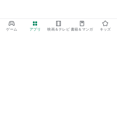
ゲーム
アプリ
映画＆テレビ
書籍＆マンガ
キッズ
Google Play
Play Pass
Play Points
ギフトカード
コードを利用
払い戻しに関するポリシー