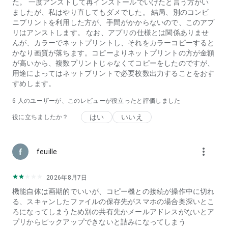
た。 一度アンストして再インストールでいけたと言う方がい
ましたが、私はやり直してもダメでした。 結局、別のコンビ
ニプリントを利用した方が、手間がかからないので、このアプ
リはアンストします。 なお、アプリの仕様とは関係ありませ
んが、カラーでネットプリントし、それをカラーコピーすると
かなり画質が落ちます。コピーよりネットプリントの方が金額
が高いから、複数プリントじゃなくてコピーをしたのですが、
用途によってはネットプリントで必要枚数出力することをおす
すめします。
6
人のユーザーが、このレビューが役立ったと評価しました
はい
いいえ
役に立ちましたか？
more_vert
feuille
2026年8月7日
機能自体は画期的でいいが、コピー機との接続が操作中に切れ
る、スキャンしたファイルの保存先がスマホの場合奥深いとこ
ろになってしまうため別の共有先かメールアドレスがないとア
プリからピックアップできないと詰みになってしまう