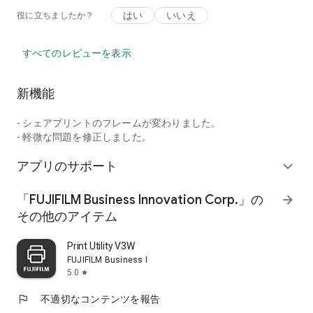
はい
いいえ
役に立ちましたか？
すべてのレビューを表示
新機能
- シェアプリントのフレームが変わりました。
- 軽微な問題を修正しました。
アプリのサポート
expand_more
「FUJIFILM Business Innovation Corp.」の
arrow_forward
その他のアイテム
Print Utility V3W
FUJIFILM Business Innovation Corp.
5.0
star
flag
不適切なコンテンツを報告