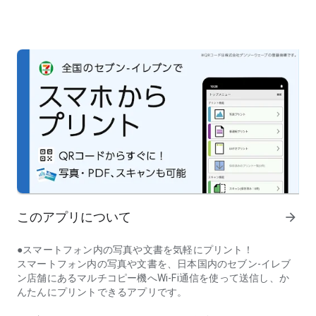
このアプリについて
arrow_forward
●スマートフォン内の写真や文書を気軽にプリント！
スマートフォン内の写真や文書を、日本国内のセブン-イレブ
ン店舗にあるマルチコピー機へWi-Fi通信を使って送信し、か
んたんにプリントできるアプリです。