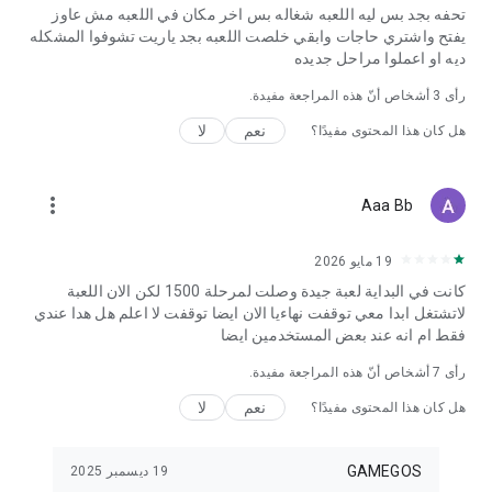
تحفه بجد بس ليه اللعبه شغاله بس اخر مكان في اللعبه مش عاوز
يفتح واشتري حاجات وابقي خلصت اللعبه بجد ياريت تشوفوا المشكله
ديه او اعملوا مراحل جديده
رأى
3
أشخاص أنّ هذه المراجعة مفيدة.
نعم
لا
هل كان هذا المحتوى مفيدًا؟
more_vert
Aaa Bb
19 مايو 2026
كانت في البداية لعبة جيدة وصلت لمرحلة 1500 لكن الان اللعبة
لاتشتغل ابدا معي توقفت نهاءيا الان ايضا توقفت لا اعلم هل هدا عندي
فقط ام انه عند بعض المستخدمين ايضا
رأى
7
أشخاص أنّ هذه المراجعة مفيدة.
نعم
لا
هل كان هذا المحتوى مفيدًا؟
GAMEGOS
19 ديسمبر 2025