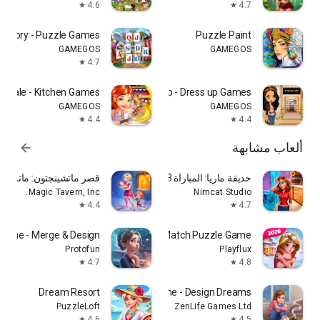
4.6
4.7
star
star
re Story - Puzzle Games
Puzzle Paint
GAMEGOS
GAMEGOS
4.7
star
g Tale - Kitchen Games
Fashion Cup - Dress up Games
GAMEGOS
GAMEGOS
4.4
4.4
star
star
ألعاب مشابهة
arrow_forward
حديقة ماريا: المباراة 3 ألعاب
قصر ماتشينجتون: ماتش-3
Magic Tavern, Inc.
Nimcat Studio
4.4
4.7
star
star
Home - Merge & Design
Tile Family®:Match Puzzle Game
Protofun
Playflux
4.7
4.8
star
star
Dream Resort
My Home - Design Dreams
PuzzleLoft
ZenLife Games Ltd
4.6
4.5
star
star