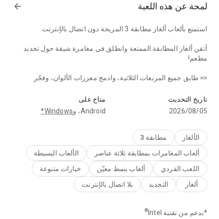
لمحة عن هذه اللعبة
arrow_forward
استمتع بألعاب ألغاز مطابقة 3 المريحة دون اتصال بالإنترنت.
أتقن ألغاز المطابقة الممتعة وانطلق في مغامرة شيقة حول تجديد
مطعم!
🍬 طابق جميع المربعات الثلاثية، وادمج معززات الألوان، وفجّر
زيّن قصراً في مغامرة تصميمية! ألعاب ألغاز مطابقة 3 مريحة بدون اتصال بالإنترنت.
المكعبات، ووصل الأشياء، ورتب البضائع، وتخلص من المربى، وحطم
العقبات لتتجاوز مستويات لعبة المطابقة الممتعة! انغمس في المرح!
تاريخ التحديث
متاح على
05‏/08‏/2026
‫Android، و
Windows*
🚫 يمكنك لعب ألغاز مطابقة 3 الأصلية والمجانية من Manor Cafe
دون اتصال بالإنترنت، لا حاجة لشبكة واي فاي!
الألغاز
مطابقة 3
🎨 أظهر مهاراتك في تصميم الحدائق والمنازل، وجدّد المطعم
ألعاب المغامرات بمطابقة ثلاثة عناصر
الألعاب البسيطة
والمقهى، ومطبخ القصر، وقاعة الطعام، وغرف المنزل، والحديقة
اليابانية، والفندق، والجزيرة، وغرفة الأطفال، والمناظر الساحلية،
اللعب الفردي
ألعاب بنمط معيّن
خيارات متنوعة
والميناء، والمزرعة، وغيرها من الأماكن بديكور ثلاثي الأبعاد رائع!
ألغاز
التجديد
بلا اتصال بالإنترنت
🔍 اكشف اللغز، وافتح الغرف المخفية، وأصلح المطبخ، ونظف الماء،
®
*بدعم من تقنية ‎Intel
وشد البراغي والصواميل، وساعد الأبطال في حل المشاكل البسيطة،