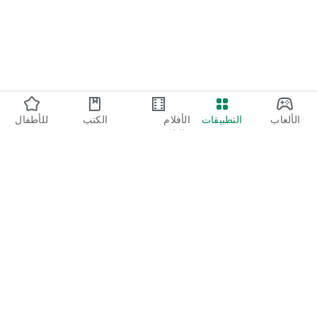
الألعاب
التطبيقات
الأفلام
الكتب
للأطفال
والتلفزيون
Google Play
Play Pass
Play Points
بطاقات الهدايا