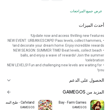
عرض جميع المراجعات
أحدث الميزات
Update now and access thrilling new features!
• NEW EVENT: URBAN ESCAPE! Pass levels, collect hammers,
and decorate your dream home. Enjoy incredible rewards!
• NEW SEASON: SUMMER TIME! Beat levels, collect beach
balls, and enjoy a wave of rewards! Join the summer
celebration!
• NEW LEVELS! Fun and challenging new levels are waiting for
you!
الحصول على الدعم
expand_more
المزيد من GAMEGOS
arrow_forward
Adventure Bay - Farm Games
Cafeland - طبخ المطاعم
GAMEGOS
GAMEGOS