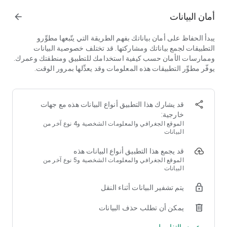
واجمع العملات الذهبية والنجوم ومعززات السحر، وكن جزءًا من
أمان البيانات
arrow_forward
ملحمة مغامرات مطابقة 3 مليئة بتحديات الحياة الممتعة، والرحلات
الشهية، والحب، والرومانسية، والعلاقات العاطفية، والنميمة،
والغموض، وعِش الإثارة بكسلًا بكسلًا!
يبدأ الحفاظ على أمان بياناتك بفهم الطريقة التي يتّبعها مطوِّرو
التطبيقات لجمع بياناتك ومشاركتها. قد تختلف خصوصية البيانات
👨‍🍳 ساعد الطاهي في طهي أطعمة لذيذة وتعلم وصفات جديدة مثل
وممارسات الأمان حسب كيفية استخدامك للتطبيق ومنطقتك وعمرك.
البرجر والبيتزا والكوكيز والكيك والفطائر!
يوفّر مطوِّر التطبيقات هذه المعلومات وقد يعدِّلها بمرور الوقت.
🧠 درّب عقلك، ونشّط ذهنك، وتخلص من التوتر، وأتقن ألعاب الألغاز
الجديدة يوميًا! انضم إلى فعاليات موسم 2026 الجديدة.
قد يشارك هذا التطبيق أنواع البيانات هذه مع جهات
خارجية:
👨‍👩‍👧‍👦 العب بمفردك أو مع عائلتك، أو انضم إلى نادٍ، وتعرّف على
الموقع الجغرافي والمعلومات الشخصية و4 نوع آخر من
أصدقاء جدد في الدردشة عبر الإنترنت، وتسابق مع لاعبين بالغين من
البيانات
جميع أنحاء العالم للفوز بميداليات ملكية!
قد يجمع هذا التطبيق أنواع البيانات هذه
الموقع الجغرافي والمعلومات الشخصية و5 نوع آخر من
كان لديك حلم واحد عندما اشتريت هذا المطعم العريق: إعادة رونقه
البيانات
الكامل من خلال مشروع ترميم.
يتم تشفير البيانات أثناء النقل
تعرّف على ميغ، مديرة المطعم، وبرونو، الطاهي الغاضب، وفي كل
يمكن أن تطلب حذف البيانات
حلقة تُقدّم شخصيات جديدة مرحة، بما في ذلك طفل رضيع.
عرض التفاصيل