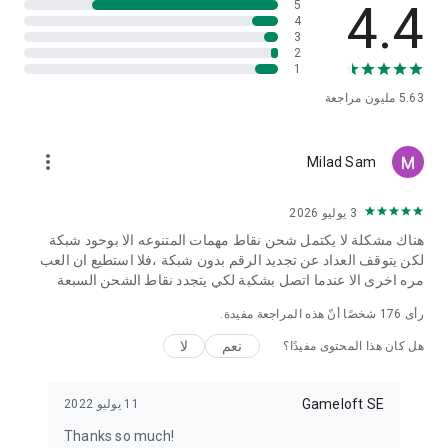
4.4
سياسة الخصوصية: http://www.gameloft.com/ar/privacy-notice
5
4
شروط الاستخدام: http://www.gameloft.com/ar/conditions-of-
3
use
2
اتفاقية التراخيص للمستخدمين:
1
http://www.gameloft.com/ar/eula
5.63 مليون
مراجعة
more_vert
Milad Sam
3 يوليو 2026
هناك مشكلة لا يكتمل شحن نقاط مهمات المتنوعه الا بوحود شبكة
لكن يتوقف العداد عن تجديد الرقم بدون شبكة ،فلا استطيع ان العب
مره اخرى الا عندما اتصل بشكبة لكي يتجدد نقاط الشحن السبعة
رأى
176
شخصًا أنّ هذه المراجعة مفيدة.
نعم
لا
هل كان هذا المحتوى مفيدًا؟
Gameloft SE
11 يوليو 2022
Thanks so much!