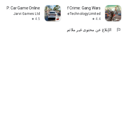
ity RP: Car Game Online
City of Crime: Gang Wars
Jarvi Games Ltd
CrushGameTechnologyLimited
4.5
4.4
star
star
flag
الإبلاغ عن محتوى غير ملائم