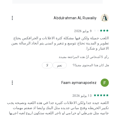
more_vert
Abdulrahman AL Ruwailiy
9 يوليو 2026
اللعب جميلة ولكن فيها مشكلة كثرة الاعلانات و الجرافكس يحتاج
تطوير و المدينة تحتاج تتوسع و تتغير و اتمنى يتم أتخاذ الرسالة بعين
الاعتبار و شكرا.
رأى
5
أشخاص أنّ هذه المراجعة مفيدة.
نعم
لا
هل كان هذا المحتوى مفيدًا؟
more_vert
Faam aymanapoelez
13 يوليو 2026
اللعبه جيده جدا ولكن الاعلانات كثيره جدا في هذه اللعبه ونصيحه يجب
تكبير الخريطه وفتح مباني جديده مثل البنك وايضا اذ ضفتم مهمات
جانبيه مثل شرطي او حرامي او تاجر اللعبه ستكون اروع لعبه اجربها