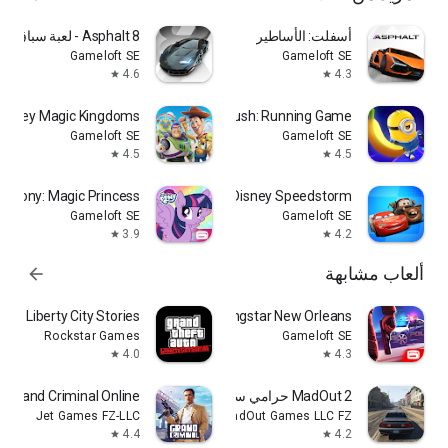
أسفلت: الأساطير
Asphalt 8 - لعبة سباق سيارات
Gameloft SE
Gameloft SE
4.6
4.3
star
star
Disney Magic Kingdoms
Minion Rush: Running Game
Gameloft SE
Gameloft SE
4.5
4.5
star
star
le Pony: Magic Princess
Disney Speedstorm
Gameloft SE
Gameloft SE
3.9
4.2
star
star
ألعاب مشابهة
arrow_forward
TA: Liberty City Stories
Gangstar New Orleans
Rockstar Games
Gameloft SE
4.0
4.3
star
star
MadOut 2 حرامي سيارات جراند
Grand Criminal Online: رمل
Jet Games FZ-LLC
MadOut Games LLC FZ
4.4
4.2
star
star