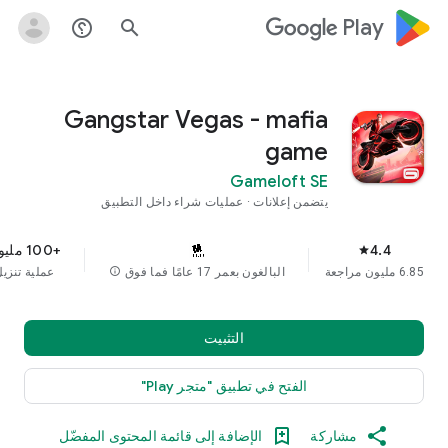
google_logo Play
help_outline
search
Gangstar Vegas - mafia
game
Gameloft SE
يتضمن إعلانات
عمليات شراء داخل التطبيق
4.4
+100 مليون
star
6.85 مليون مراجعة
البالغون بعمر 17 عامًا فما فوق
info
عملية تنزي
التثبيت
الفتح في تطبيق "متجر Play"
مشاركة
الإضافة إلى قائمة المحتوى المفضّل