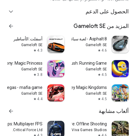
الحصول على الدعم
expand_more
المزيد من Gameloft SE
arrow_forward
Asphalt 8 - لعبة سباق سيارات
أسفلت: الأساطير
Gameloft SE
Gameloft SE
4.3
4.6
star
star
le Pony: Magic Princess
Minion Rush: Running Game
Gameloft SE
Gameloft SE
3.8
4.5
star
star
ar Vegas - mafia game
Disney Magic Kingdoms
Gameloft SE
Gameloft SE
4.4
4.5
star
star
ألعاب مشابهة
arrow_forward
cal Ops: Multiplayer FPS
Cover Fire: Offline Shooting
Critical Force Ltd.
Viva Games Studios
4.3
4.6
star
star