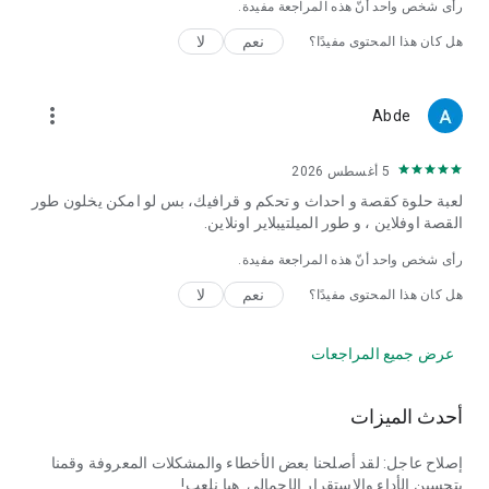
رأى شخص واحد أنّ هذه المراجعة مفيدة.
http://www.gameloft.com/ar/eula
نعم
لا
هل كان هذا المحتوى مفيدًا؟
more_vert
Abde
5 أغسطس 2026
لعبة حلوة كقصة و احداث و تحكم و قرافيك، بس لو امكن يخلون طور
القصة اوفلاين ، و طور الميلتيبلاير اونلاين.
رأى شخص واحد أنّ هذه المراجعة مفيدة.
نعم
لا
هل كان هذا المحتوى مفيدًا؟
عرض جميع المراجعات
أحدث الميزات
إصلاح عاجل: لقد أصلحنا بعض الأخطاء والمشكلات المعروفة وقمنا
بتحسين الأداء والاستقرار الإجمالي. هيا نلعب!