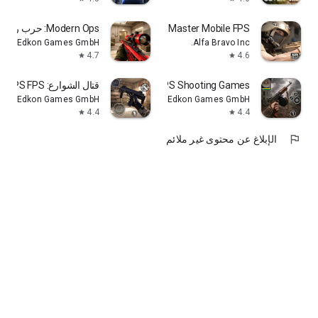
Combat Master Mobile FPS
Modern Ops: حرب رشاشات أونلاين
Edkon Games GmbH
Alfa Bravo Inc.
4.7
4.6
star
star
World War 2－FPS Shooting Games
قتال الشوارع: Tactical OPS FPS
Edkon Games GmbH
Edkon Games GmbH
4.4
4.4
star
star
flag
الإبلاغ عن محتوى غير ملائم