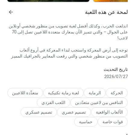
لمحة عن هذه اللعبة
arrow_forward
اندلعت الحرب، وكذلك أفضل لعبة تصويب من منظور شخصي أونلاين
على الجوال – والتي تتميز الآن بمعارك متعددة اللاعبين تصل إلى 70
لاعب!
توجه إلى أرض المعركة واستجب لنداء المعركة في أروع ألعاب
التصويب من منظور شخصي والتي رفعت المعايير بالجرافيك المميز
تحديات إطلاق النار الفريق لأول مرة. دروس الرماية وأسلوب القتال الحدي
والأسلحة القوية القتال الجماعي المميز أونلاين. أنشيء فرقة تتكون
من 11 فئات، كما يمكنك إضافة أصدقائك لخوض القتال معك، واختبر
تاريخ التحديث
مهاراتكم في حرب الساحات أو عبر المعارك متعددة اللاعبين ضد
27‏/07‏/2026
الخصوم من جميع أنحاء العالم أونلاين!
هل تفضل العمل بمفردك؟ يمكنك إذًا أن تخوض حملات اللعب الفردي
الحركة
الرماية
لعبة رماية تكتيكية
متعدِّدة اللاعبين
المشوقة لكي تقاتل في طريقك للنجاة من الصعاب واحدة تلو الأخرى
التنافس بين لاعبين متعدّدين
اللعب الفردي
حتى تنقذ العالم بينما تنفذ الهجمات ضد مخططات المجانين الكارثية.
الألعاب الواقعية
تصميم عصري
تصميم عسكري
لن تجد لعبة تصويب من منظور شخصي مجانية أونلاين على الجوال
قوات خاصة
حماسية
بمثل هذه المتعة!
11 فئات ذات مهارات فريدة من نوعها