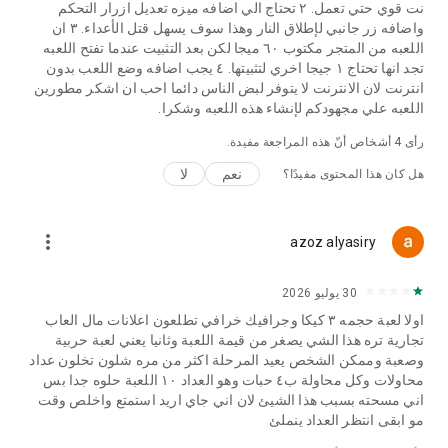
نت قوي حتي تعمل. ٢ تحتاج الي اضافه ميزه تعديل ازرار التحكم
تتطلب لعبة Modern Combat 5 اتصالاً بالإنترنت.
واضافه زر جانبي لإطلاق النار وهذا سوف يسهل قتل الأعداء. ٣ ان
اللعبه من المتجر مكتوب ٦٠ ميجا لكن بعد التثبيت عندما تفتح اللعبه
لذا إن كنت مستعدًا لتلعب لعبة التصويب من منظور شخصي التي
تجد انها تحتاج ١ جيجا اخري لتثبيتها. ٤ يجب اضافه وضع اللعب بدون
طالما حلمت بها أونلاين، فانطلق في هذه اللعبة المجانية التي لا مثيل
انترنت لان الانترنت لا يتوفر لبض الناس دائما احب ان اشكر مطورين
لها والتي تأخذ اللعب متعدد اللاعبين أونلاين إلى مستويات جديدة.
اللعبه علي مجهودكم لإنشاء هذه اللعبه وشكرا.
اللعبة مناسبة لعشاق اللعب الفردي لألعاب التصويب من منظور
شخصي أو مسابقات الرياضات الرقمية الجماعيةأو تحديات المعارك
رأى
4
أشخاص أنّ هذه المراجعة مفيدة.
متعددة اللاعبين المشوقة.
نعم
لا
هل كان هذا المحتوى مفيدًا؟
__________________________________________
توّجه لزيارة موقعنا الرسمي: http://gmlft.co/website_AR
ولا تفوّت مدوّنتنا الجديدة: http://gmlft.co/central
more_vert
azoz alyasiry
يمكنك أيضًا أن تتابعنا على مواقع التواصل الاجتماعي:
فيس بوك: http://gmlft.co/SNS_FB_AR
30 يوليو 2026
تويتر: http://gmlft.co/SNS_TW_AR
اولا لعبة حجمه ٣ كيكا وجرافيك خرافي تطلعون اعلانات مال العاب
انستاغرام: http://gmlft.co/SNS_IG
تجارية تره هذا الشي يصغر من قيمة اللعبة وثانيا يعني لعبة حربية
يوتيوب: http://gmlft.co/GL_SNS_YT
وصعبة وممكن الشخص يعيد المرحلة اكثر من مره شلون تخلون عداد
محاولات وكل محاولة ب٤ حبات وهو العداد ١٠ اللعبة حلوه جدا بس
سياسة الخصوصية: http://www.gameloft.com/ar/privacy-notice
اني مسحته بسبب هذا الشيئ لان اني جاي اريد استمتع واخلص وقت
شروط الاستخدام: http://www.gameloft.com/ar/conditions-of-
مو ابقى انتظر العداد ينملئ
use
اتفاقية التراخيص للمستخدمين: