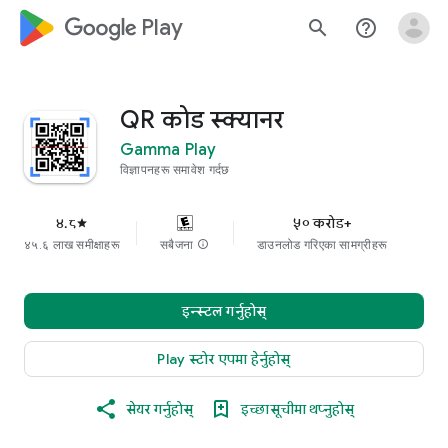
google_logo Play
search
help_outline
QR कोड स्क्यानर
Gamma Play
विज्ञापनहरू समावेश गर्दछ
४.८
५० करोड+
star
४५.६ लाख समीक्षाहरू
सबैजना
info
डाउनलोड गरिएका सामग्रीहरू
इन्स्टल गर्नुहोस्
Play स्टोर एपमा हेर्नुहोस्
सेयर गर्नुहोस्
इच्छासूचीमा थप्नुहोस्