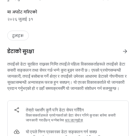
सबैभन्दा छिटो QR कोड रिडर र बारकोड स्क्यानर।
प्रक्रिया पूर्णतः स्वचालित छ।
मा अपडेट गरिएको
QR र बारकोड स्क्यानरले सबै प्रमुख प्रकारका QR कोड र बारकोडहरू पढ्न
२०२६ जुलाई ३१
सक्छ, जस्तै पाठ सन्देशहरू, वेब लिंकहरू, ISBN नम्बरहरू, उत्पादन विवरणहरू,
सम्पर्क जानकारीहरू, पात्रो घटनाहरू, इमेल ठेगानाहरू, स्थानहरू र Wi-Fi नेटवर्क
कोडहरू। स्क्यानिङ पूरा भएपछि, एपले स्क्यान गरिएको डाटाको प्रकारअनुसार
टुलहरू
उपयुक्त कार्यहरू प्रस्ताव गर्छ, जसले गर्दा तपाईँ तुरुन्तै वेब साइट खोल्न, सम्पर्क
विवरण सुरक्षित गर्न वा Wi-Fi नेटवर्कमा जोडिन सक्नुहुन्छ।
डेटाको सुरक्षा
arrow_forward
यो एप्लिकेसनले स्क्यान मात्र होइन, तपाईँलाई आफ्नो निजी QR कोड सिर्जना गर्न
तपाईंको डेटा सुरक्षित राख्नका निम्ति तपाईंले पहिला विकासकर्ताहरूले तपाईंको डेटा
पनि अनुमति दिन्छ। आवश्यक डाटा प्रविष्ट गर्नुस् र एक क्लिकमा नयाँ QR कोड
कसरी सङ्कलन तथा सेयर गर्छ भन्ने कुरा बुझ्न जरुरी छ। एपको प्रयोगसम्बन्धी
सिर्जना गर्नुस्। तपाईंले तयार पारेको QR कोडलाई तपाईंको Wi-Fi पासवर्ड, वेब
जानकारी, तपाईं बसोबास गर्ने क्षेत्र र तपाईंको उमेरका आधारमा डेटाको गोपनीयता र
साइट लिंक वा सम्पर्क विवरणहरू सजिलैसँग बाँड्न प्रयोग गर्न सक्नुहुन्छ। सिर्जना
सुरक्षासम्बन्धी अभ्यासहरू फरक हुन सक्छन्। यो एपका विकासकर्ताले यो जानकारी
गरिएको QR कोडहरू सुरक्षित गर्न, साझा गर्न वा आवश्यक भएमा छाप्न सकिन्छ।
प्रदान गर्नुभएको हो र उहाँ समयक्रमसँगै यो जानकारी संशोधन गर्न सक्नुहुन्छ।
QR र बारकोड स्क्यानरले तपाईंको ग्यालेरीमा भएका चित्रहरूबाट पनि QR कोड
स्क्यान गर्न अनुमति दिन्छ। तपाईंले कुनै पनि चित्र छान्न सक्नुहुन्छ र एपसँग शेयर
गरेपछि स्क्यानिङ प्रक्रिया स्वचालित रूपमा सुरु हुन्छ। साथै, एपमा ब्याच स्क्यानिङ
तेस्रो पक्षसँग कुनै पनि डेटा सेयर गरिँदैन
सुविधा पनि उपलब्ध छ जसले गर्दा तपाईं धेरै QR कोडहरू एकैचोटि स्क्यान गर्न
विकासकर्ताहरूले प्रयोगकर्ताको डेटा सेयर गरिने कुराका बारेमा कसरी
सक्नुहुन्छ, जुन समय र प्रयास दुवै बचत गर्दछ।
जानकारी गराउँछन् भन्नेबारेमा
थप जान्नुहोस्
यो एपले निम्न प्रकारका डेटा सङ्कलन गर्न सक्छ
तपाईंले स्क्यान गरेको महत्त्वपूर्ण कोडहरूलाई फेवरिट सूचीमा राख्न सक्नुहुन्छ र पछि