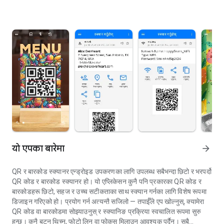
यो एपका बारेमा
arrow_forward
QR र बारकोड स्क्यानर एन्ड्रोइड उपकरणका लागि उपलब्ध सबैभन्दा छिटो र भरपर्दो
QR कोड र बारकोड स्क्यानर हो। यो एप्लिकेसन कुनै पनि प्रकारका QR कोड र
बारकोडहरू छिटो, सहज र उच्च सटीकताका साथ स्क्यान गर्नका लागि विशेष रूपमा
डिजाइन गरिएको हो। प्रयोग गर्न अत्यन्तै सजिलो — तपाईँले एप खोल्नुस्, क्यामेरा
QR कोड वा बारकोडमा सोझ्याउनुस् र स्क्यानिङ प्रक्रिया स्वचालित रूपमा सुरु
हुन्छ। कुनै बटन थिच्न, फोटो लिन वा फोकस मिलाउन आवश्यक पर्दैन। सबै