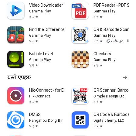
Video Downloader विज्ञापन-रहित
PDF Reader - PDF Sca
Gamma Play
Gamma Play
४.८
४.७
star
star
Find the Difference 1000+
QR & Barcode Scanne
Gamma Play
Gamma Play
shoppingmode
४.८
४.७
२५% छुट
US$ 
star
star
Bubble Level
Checkers
Gamma Play
Gamma Play
४.७
४.७
star
star
यस्तै एपहरू
arrow_forward
Hik-Connect - for End User
QR Scanner: Barcode 
Hik-Connect
Simple Design Ltd.
४.८
४.६
star
star
DMSS
QR Code & Barcode Sc
Hangzhou Dong Bin Information Technology Co., Ltd.
Digitalchemy, LLC
४.३
४.२
star
star