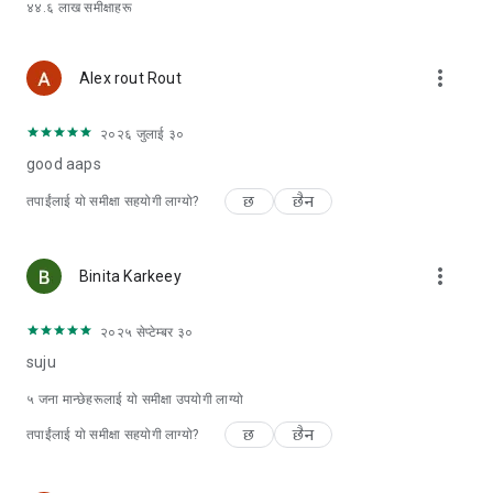
४४.६ लाख
समीक्षाहरू
अनुभव लिनुहोस्। यो तपाईंलाई भविष्यमा आवश्यक पर्ने एकमात्र निःशुल्क QR
स्क्यानर र बारकोड रिडर हुनेछ।
more_vert
Alex rout Rout
२०२६ जुलाई ३०
good aaps
छ
छैन
तपाईंलाई यो समीक्षा सहयोगी लाग्यो?
more_vert
Binita Karkeey
२०२५ सेप्टेम्बर ३०
suju
५
जना मान्छेहरूलाई यो समीक्षा उपयोगी लाग्यो
छ
छैन
तपाईंलाई यो समीक्षा सहयोगी लाग्यो?