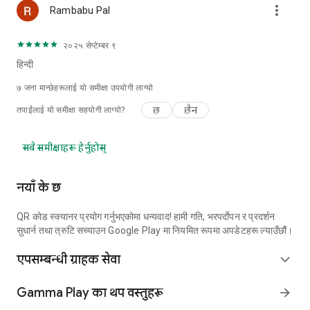
more_vert
Rambabu Pal
२०२५ सेप्टेम्बर ९
हिन्दी
७
जना मान्छेहरूलाई यो समीक्षा उपयोगी लाग्यो
छ
छैन
तपाईंलाई यो समीक्षा सहयोगी लाग्यो?
सबै समीक्षाहरू हेर्नुहोस्
नयाँ के छ
QR कोड स्क्यानर प्रयोग गर्नुभएकोमा धन्यवाद! हामी गति, भरपर्दाेपन र प्रदर्शन
सुधार्न तथा त्रुटि सच्याउन Google Play मा नियमित रूपमा अपडेटहरू ल्याउँछौं।
एपसम्बन्धी ग्राहक सेवा
expand_more
Gamma Play का थप वस्तुहरू
arrow_forward