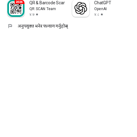
QR & Barcode Scanner
ChatGPT
QR SCAN Team
OpenAI
४.७
४.८
star
star
flag
अनुपयुक्त भनेर फ्ल्याग गर्नुहोस्