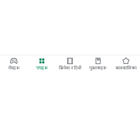
गेमहरू
एपहरू
सिनेमा र टिभी
पुस्तकहरू
बालबालिका
Google Play
Play Pass
Play Points