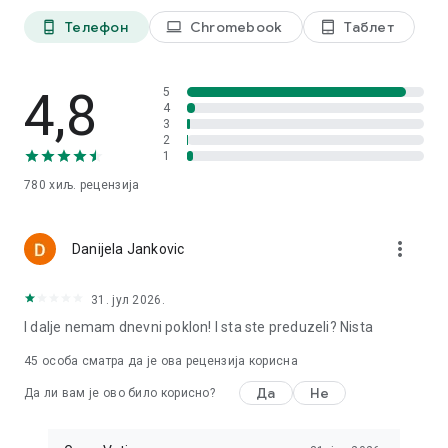
Телефон
Chromebook
Таблет
phone_android
laptop
tablet_android
4,8
5
4
3
2
1
780 хиљ.
рецензија
more_vert
Danijela Jankovic
31. јул 2026.
I dalje nemam dnevni poklon! I sta ste preduzeli? Nista
45
особа сматра да је ова рецензија корисна
Да
Не
Да ли вам је ово било корисно?