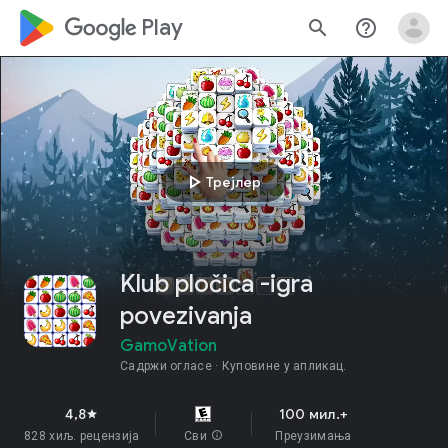
google_logo Play
search
help_outline
play_arrow
Трејлер
Klub pločica -igra
povezivanja
GamoVation
Садржи огласе
Куповине у апликац.
4,8
100 мил.+
star
828 хиљ. рецензија
Сви
info
Преузимања