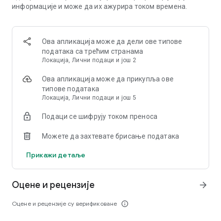
veštine povezivanja pločica sa drugim igračima.
информације и може да их ажурира током времена.
Igra je dostupna za igranje na mobilnim i tablet uređajima i
može se igrati van mreže.
Ова апликација може да дели ове типове
Spremite se da se pridružite Klubu pločica i krenite na
података са трећим странама
putovanje povezivanja pločica i rešavanja zagonetki. Sa
Локација, Лични подаци и још 2
preko 10 000 nivoa,Klub pločica nudi sate zabave i izazovne
igre.
Ова апликација може да прикупља ове
типове података
- - - - -
Локација, Лични подаци и још 5
Kontakt i više informacija
Подаци се шифрују током преноса
U narednim mesecima biće dodato još mnogo zanimljivih
funkcija u igri. Slobodno nam recite šta volite da vidite u igrici!
Можете да захтевате брисање података
Uslove korišćenja usluge možete pronaći ovde:
Прикажи детаље
https://www.gamovation.com/legal/tos.pdf
Politiku privatnosti možete pronaći ovde:
https://www.gamovation.com/legal/privacy-policy.pdf
Оцене и рецензије
arrow_forward
Оцене и рецензије су верификоване
info_outline