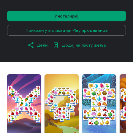
Инсталирај
Прикажи у апликацији Play продавница
Дели
Додај на листу жеља