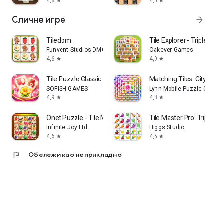
4,8
4,5
star
star
Сличне игре
arrow_forward
Tiledom
Tile Explorer - Triple M
Funvent Studios DMCC
Oakever Games
4,6
4,9
star
star
Tile Puzzle Classic
Matching Tiles: City S
SOFISH GAMES
Lynn Mobile Puzzle Ga
4,9
4,8
star
star
Onet Puzzle - Tile Match Game
Tile Master Pro: Triple
Infinite Joy Ltd.
Higgs Studio
4,6
4,6
star
star
flag
Обележи као неприкладно