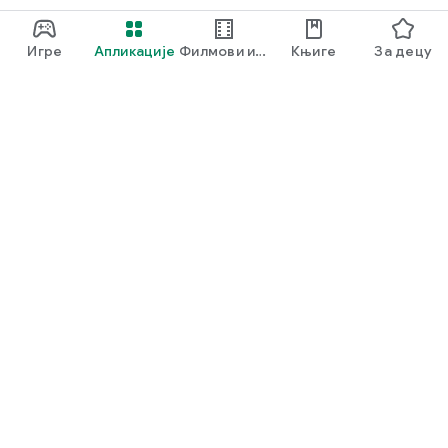
Игре
Апликације
Филмови и
Књиге
За децу
ТВ
Google Play
Play Pass
Play Points
Поклон картице
Искористи
Смернице за повраћај средстава
Деца и породица