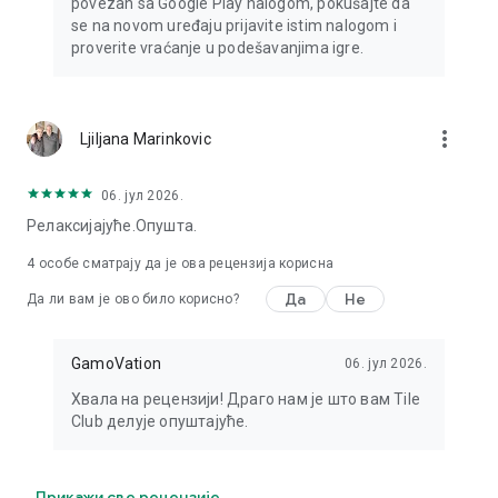
povezan sa Google Play nalogom, pokušajte da
se na novom uređaju prijavite istim nalogom i
proverite vraćanje u podešavanjima igre.
more_vert
Ljiljana Marinkovic
06. јул 2026.
Релаксијајуће.Опушта.
4
особе сматрају да је ова рецензија корисна
Да
Не
Да ли вам је ово било корисно?
GamoVation
06. јул 2026.
Хвала на рецензији! Драго нам је што вам Tile
Club делује опуштајуће.
Прикажи све рецензије