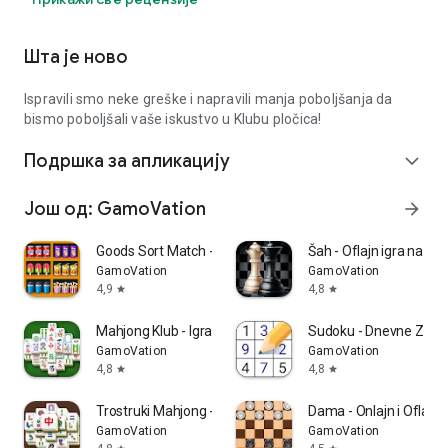
Шта је ново
Ispravili smo neke greške i napravili manja poboljšanja da
bismo poboljšali vaše iskustvo u Klubu pločica!
Подршка за апликацију
expand_more
Још од: GamoVation
arrow_forward
Goods Sort Match - Слагалица
Šah - Oflajn igra na plo
GamoVation
GamoVation
4,9
4,8
star
star
Mahjong Klub - Igra Pasijansa
Sudoku - Dnevne Zago
GamoVation
GamoVation
4,8
4,8
star
star
Trostruki Mahjong - Slagalica
Dama - Onlajn i Oflajn
GamoVation
GamoVation