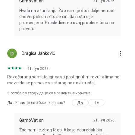
GamoVation
31. јул 2026.
Hvala na ažuriranju. Žao nam je što i dalje nemaš
dnevni poklon i što se čini da ništa nije
promenjeno. Prosledićemo ovaj problem timu na
proveru.
more_vert
Dragica Janković
21. јул 2026.
Razočarana sam sto igrica sa postignutim rezultatima ne
moze da se prenese sa starog na novi uređaj
3
особе сматрају да је ова рецензија корисна
Да
Не
Да ли вам је ово било корисно?
GamoVation
21. јул 2026.
Žao nam je zbog toga. Ako je napredak bio