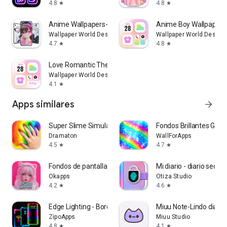
4.8
4.8
star
star
Anime Wallpapers- HD | Live
Anime Boy Wallpaper
Wallpaper World Designs
Wallpaper World Design
4.7
4.8
star
star
Love Romantic Themepack
Wallpaper World Designs
4.1
star
Apps similares
arrow_forward
Super Slime Simulator
Fondos Brillantes Glitte
Dramaton
WallForApps
4.5
4.7
star
star
Fondos de pantalla para niñas
Mi diario - diario secret
Okapps
Otiza Studio
4.2
4.6
star
star
Edge Lighting - Borderlight
Miuu Note-Lindo diario
ZipoApps
Miuu Studio
4.8
4.1
star
star