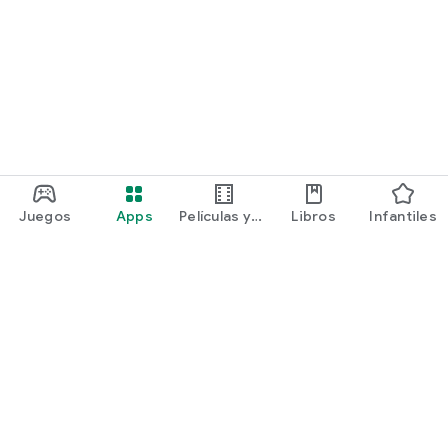
Juegos
Apps
Películas y
Libros
Infantiles
programas
Google Play
Play Pass
Play Points