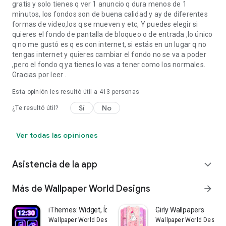
gratis y solo tienes q ver 1 anuncio q dura menos de 1
minutos, los fondos son de buena calidad y ay de diferentes
formas de video,los q se mueven y etc, Y puedes elegir si
quieres el fondo de pantalla de bloqueo o de entrada ,lo único
q no me gustó es q es con internet, si estás en un lugar q no
tengas internet y quieres cambiar el fondo no se va a poder
,pero el fondo q ya tienes lo vas a tener como los normales.
Gracias por leer .
Esta opinión les resultó útil a
413
personas
Sí
No
¿Te resultó útil?
Ver todas las opiniones
Asistencia de la app
expand_more
Más de Wallpaper World Designs
arrow_forward
iThemes: Widget, Ícono Fáciles
Girly Wallpapers
Wallpaper World Designs
Wallpaper World Design