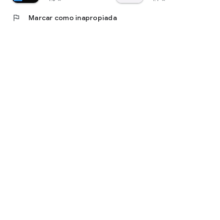
flag
Marcar como inapropiada