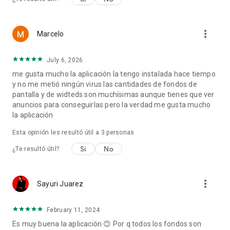
💖💫 ¡No olvides calificar y comentar Glitter Wallpaper, tu
aliento es nuestra mayor motivación!
more_vert
Marcelo
July 6, 2026
me gusta mucho la aplicación la tengo instalada hace tiempo
y no me metió ningún virus las cantidades de fondos de
pantalla y de widteds son muchísimas aunque tienes que ver
anuncios para conseguirlas pero la verdad me gusta mucho
la aplicación
Esta opinión les resultó útil a
3
personas
Sí
No
¿Te resultó útil?
more_vert
Sayuri Juarez
February 11, 2024
Es muy buena la aplicación 😊 Por q todos los fondos son