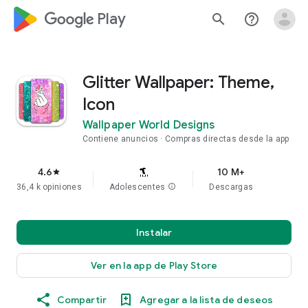
google_logo Play
search
help_outline
Glitter Wallpaper: Theme,
Icon
Wallpaper World Designs
Contiene anuncios
Compras directas desde la app
4.6
10 M+
star
36,4 k opiniones
Adolescentes
info
Descargas
Instalar
Ver en la app de Play Store
Compartir
Agregar a la lista de deseos