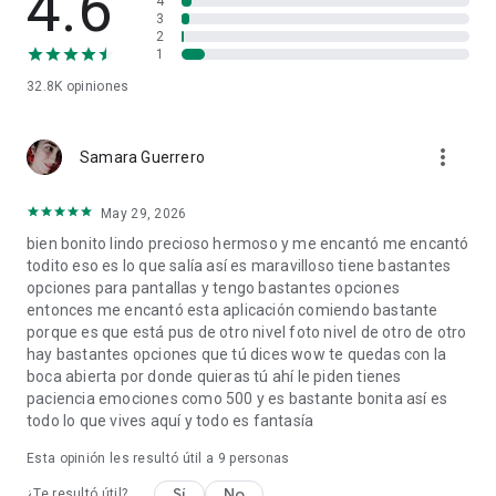
4.6
4
agotar la batería.
3
🔥Imagen de alta calidad
2
Cada fondo de pantalla se revisa cuidadosamente y se
1
garantiza una visualización perfecta.
32.8K
opiniones
🔥Actualizaciones diarias
Gran colección de los mejores fondos de pantalla y fondos
populares e impresionantes, todos los días se agregan
more_vert
Samara Guerrero
muchos fondos de pantalla con brillo, ¡elige tu favorito y
ponte de buen humor!
May 29, 2026
❤️ Cómo utilizar el fondo de pantalla con purpurina
bien bonito lindo precioso hermoso y me encantó me encantó
Paso 1️: descargue e instale Glitter Wallpaper.
todito eso es lo que salía así es maravilloso tiene bastantes
Paso 2️: Elige un fondo de pantalla o tema que te guste.
opciones para pantallas y tengo bastantes opciones
Paso 3️: 1) Aplique el fondo de pantalla en la pantalla de
entonces me encantó esta aplicación comiendo bastante
bloqueo, en la pantalla de inicio o en ambas. 2) Aplicar el
porque es que está pus de otro nivel foto nivel de otro de otro
tema en la pantalla de bloqueo, pantalla de inicio, íconos o
hay bastantes opciones que tú dices wow te quedas con la
fondo de pantalla de chat
boca abierta por donde quieras tú ahí le piden tienes
Paso 4️: ¡Muestra tu personalidad y destaca!
paciencia emociones como 500 y es bastante bonita así es
todo lo que vives aquí y todo es fantasía
🚀🌟 ¡Obtén el fondo de pantalla o un tema para salvar tu día!
Esta opinión les resultó útil a
9
personas
¡Instala Glitter Wallpaper ahora, destaca entre la multitud!
Sí
No
¿Te resultó útil?