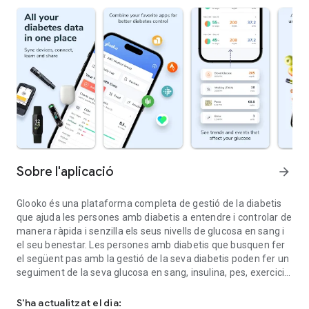
Sobre l'aplicació
arrow_forward
Glooko és una plataforma completa de gestió de la diabetis
que ajuda les persones amb diabetis a entendre i controlar de
manera ràpida i senzilla els seus nivells de glucosa en sang i
el seu benestar. Les persones amb diabetis que busquen fer
el següent pas amb la gestió de la seva diabetis poden fer un
seguiment de la seva glucosa en sang, insulina, pes, exercici,
Pren el control de la teva diabetis
aliments i medicaments en un sol lloc per prendre decisions
més informades sobre la seva salut. Dissenyada per millorar
S'ha actualitzat el dia: