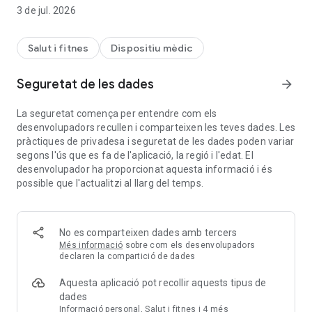
la relació entre les persones amb diabetis i els seus
3 de jul. 2026
proveïdors d'atenció mèdica, l'aplicació mòbil gratuïta i
segura Glooko ajuda els usuaris a mantenir-se connectats i
col·laborar de forma remota amb els seus equips d'atenció
Salut i fitnes
Dispositiu mèdic
entre visites, identificar tendències, compartir informes i
mantenir les seves dades de diabetis i dades de salut
Seguretat de les dades
arrow_forward
relacionades en una sola aplicació.
La seguretat comença per entendre com els
La plataforma Glooko, clínicament provada, sincronitza dades
desenvolupadors recullen i comparteixen les teves dades. Les
de més de 200 dispositius de control de la diabetis i la salut,
pràctiques de privadesa i seguretat de les dades poden variar
inclosos els mesuradors de glucosa en sang (BGM), les
segons l'ús que es fa de l'aplicació, la regió i l'edat. El
bombes d'insulina, els monitors continus de glucosa (CGM),
desenvolupador ha proporcionat aquesta informació i és
les bàscules intel·ligents, les aplicacions de fitness i els
possible que l'actualitzi al llarg del temps.
rastrejadors d'activitat. Les dades de salut es poden
sincronitzar des de dispositius connectats compatibles i
aplicacions de control de la diabetis i la salut de tercers, o
introduir-se manualment. Per obtenir una llista completa dels
No es comparteixen dades amb tercers
dispositius i aplicacions compatibles, visiteu
Més informació
sobre com els desenvolupadors
www.glooko.com/compatibility.
declaren la compartició de dades
Aquesta aplicació pot recollir aquests tipus de
CARACTERÍSTIQUES POPULARS:
dades
Informació personal, Salut i fitnes i 4 més
• Comparteix automàticament dades de salut amb els equips