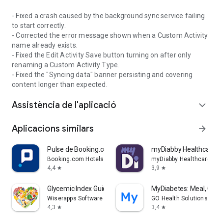
Si tens dubtes sobre el teu diagnòstic i tractament actual de
- Fixed a crash caused by the background sync service failing
diabetis, contacta amb el teu proveïdor d'atenció mèdica.
to start correctly.
- Corrected the error message shown when a Custom Activity
name already exists.
- Fixed the Edit Activity Save button turning on after only
renaming a Custom Activity Type.
- Fixed the "Syncing data" banner persisting and covering
content longer than expected.
Assistència de l'aplicació
expand_more
Aplicacions similars
arrow_forward
Pulse de Booking.com
myDiabby Healthcare
Booking.com Hotels & Vacation Rentals
myDiabby Healthcare
4,4
3,9
star
star
Glycemic Index Guide: Diabetes
MyDiabetes: Meal, Car
Wiserapps Software
GO Health Solutions
4,3
3,4
star
star