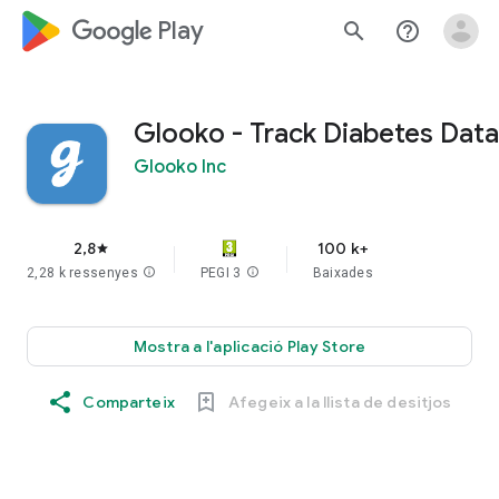
google_logo Play
search
help_outline
Glooko - Track Diabetes Data
Glooko Inc
2,8
100 k+
star
2,28 k ressenyes
info
PEGI 3
info
Baixades
Mostra a l'aplicació Play Store
Comparteix
Afegeix a la llista de desitjos