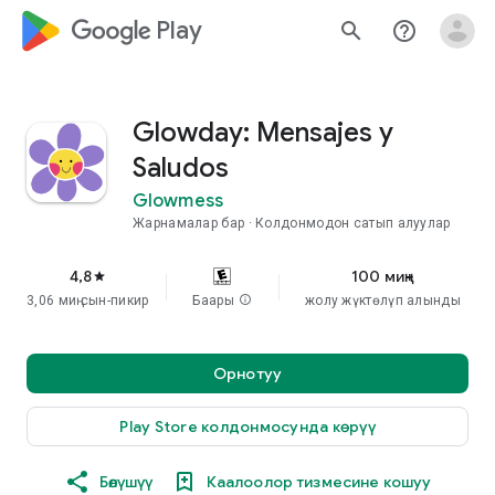
google_logo Play
search
help_outline
Glowday: Mensajes y
Saludos
Glowmess
Жарнамалар бар
Колдонмодон сатып алуулар
4,8
100 миң+
star
3,06 миң сын-пикир
Баары
info
жолу жүктөлүп алынды
Орнотуу
Play Store колдонмосунда көрүү
Бөлүшүү
Каалоолор тизмесине кошуу