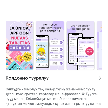
Колдонмо тууралуу
arrow_forward
Сүйүктүүңүзгө кайырлуу таң, кайырлуу күн жана кайырлуу түн
деген кооз сүрөттөр, карталар жана фразалар 💖 Туулган
күнүңүз менен, Юбилейиңиз менен, Энелер күнү менен
куттуктап же чоң виртуалдык кучак жөнөтүү сыяктуу өзгөчө