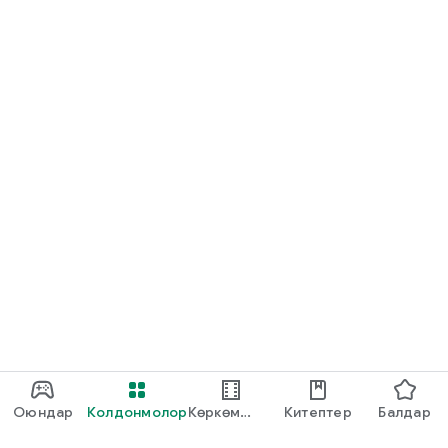
Оюндар
Колдонмолор
Көркөм
Китептер
Балдар
тасмалар