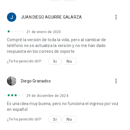
inicio de semanas, meses y años fiscales para que se ajusten
a su período contable personal o comercial.
🖨️ Opciones de exportación de datos: exporte fácilmente sus
more_vert
JUAN DIEGO AGUIRRE GALARZA
datos financieros para uso externo o archivado.
21 de enero de 2025
¡Descarga MOMA.AI hoy!
Transforme la forma en que administra su dinero con
Compré la versión de toda la vida, pero al cambiar de
MOMA.AI, donde la tecnología se une a la practicidad. Ya sea
teléfono no se actualiza la versión y no me han dado
que esté realizando un seguimiento de los gastos diarios o
respuesta en los correos de soporte
planificando objetivos financieros a largo plazo, MOMA.AI es
Sí
No
¿Te ha parecido útil?
su compañero financiero perfecto.
¿Listo para tomar el control de tus finanzas? ¡Descarga
MOMA.AI ahora y comienza tu viaje hacia una gestión
more_vert
Diego Granados
financiera más inteligente!
29 de diciembre de 2024
💬 ¡Estamos aquí para ayudar!
¿Tiene preguntas o comentarios? ¡Nos encantaría saber de
Es una idea muy buena, pero no funciona el ingreso por voz
usted! Contáctenos en support@godhitech.com y ayúdenos a
en español.
hacer que MOMA.AI sea aún mejor para usted.
Sí
No
¿Te ha parecido útil?