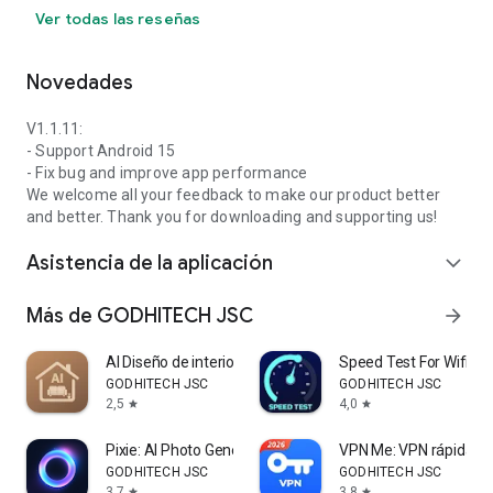
Ver todas las reseñas
Novedades
V1.1.11:
- Support Android 15
- Fix bug and improve app performance
We welcome all your feedback to make our product better
and better. Thank you for downloading and supporting us!
Asistencia de la aplicación
expand_more
Más de GODHITECH JSC
arrow_forward
AI Diseño de interiores
Speed Test For Wifi & I
GODHITECH JSC
GODHITECH JSC
2,5
4,0
star
star
Pixie: AI Photo Generator
VPN Me: VPN rápida y 
GODHITECH JSC
GODHITECH JSC
3,7
3,8
star
star