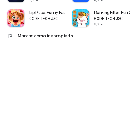
Lip Pose: Funny Face Filter
Ranking Filter: Fun Cha
GODHITECH JSC
GODHITECH JSC
3,9
star
flag
Marcar como inapropiado