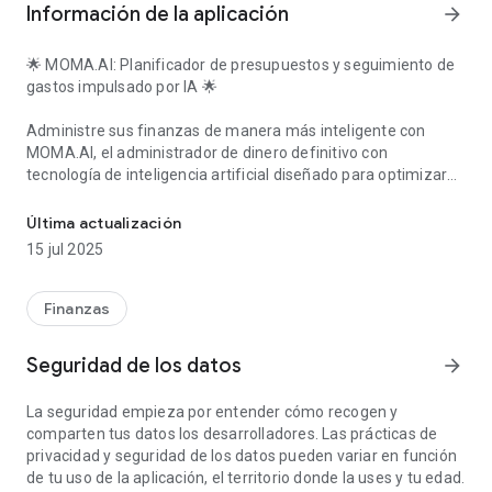
Información de la aplicación
arrow_forward
🌟 MOMA.AI: Planificador de presupuestos y seguimiento de
gastos impulsado por IA 🌟
Administre sus finanzas de manera más inteligente con
MOMA.AI, el administrador de dinero definitivo con
tecnología de inteligencia artificial diseñado para optimizar
Administre dinero, realice un seguimiento de los gastos, planifique
su experiencia de elaboración de presupuestos y seguimiento
de gastos. Dígale adiós a las entradas manuales y dé la
Última actualización
bienvenida a la comodidad con nuestra avanzada tecnología
15 jul 2025
de reconocimiento de voz y texto que captura y organiza sin
esfuerzo sus transacciones financieras.
Finanzas
¿Por qué elegir MOMA.AI?
Seguridad de los datos
arrow_forward
★ Transacciones de voz y texto: simplemente hable o escriba
los detalles de su transacción y deje que nuestra IA integrada
La seguridad empieza por entender cómo recogen y
se encargue del resto. Es rápido, preciso y sin complicaciones.
comparten tus datos los desarrolladores. Las prácticas de
★ Escaneo de facturas con IA: escanee rápidamente
privacidad y seguridad de los datos pueden variar en función
facturas y recibos, y nuestra IA extraerá y clasificará los
de tu uso de la aplicación, el territorio donde la uses y tu edad.
detalles de la transacción automáticamente.