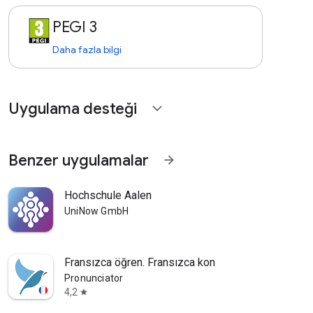
PEGI 3
Daha fazla bilgi
Uygulama desteği
expand_more
Benzer uygulamalar
arrow_forward
Hochschule Aalen
UniNow GmbH
Fransızca öğren. Fransızca kon
Pronunciator
4,2
star