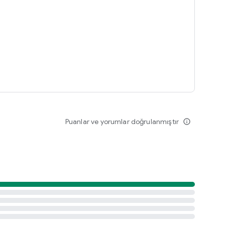
Puanlar ve yorumlar doğrulanmıştır
info_outline