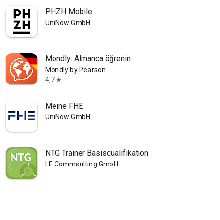
PHZH Mobile
UniNow GmbH
Mondly: Almanca öğrenin
Mondly by Pearson
4,7
star
Meine FHE
UniNow GmbH
NTG Trainer Basisqualifikation
LE Commsulting GmbH