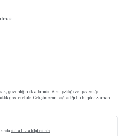
yırtmak
_cas_security_check&ort=pxxdeID&locale=tr)
siz kaydınızı yapmalı ve ek olarak kütüphanemize üye
mak, güvenliğin ilk adımıdır. Veri gizliliği ve güvenliği
lik gösterebilir. Geliştiricinin sağladığı bu bilgiler zaman
akkında
daha fazla bilgi edinin