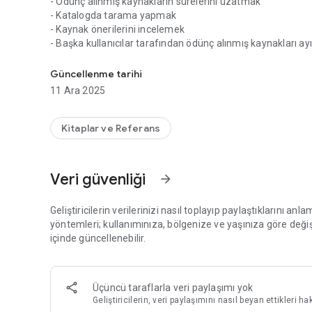
- Ödünç alınmış kaynakların sürelerini uzatmak
- Katalogda tarama yapmak
- Kaynak önerilerini incelemek
- Başka kullanıcılar tarafından ödünç alınmış kaynakları a
Goethe-Institut'un dijital kütüphane kartı
- E-kütüphanemizdeki dijital kaynakları kullanmak
- Kütüphane ekibine soru yöneltmek
Güncellenme tarihi
Bu uygulamayı kullanabilmek için
11 Ara 2025
Mein Goethe.de'ye
(https://login.goethe.de/cas/signup?
service=https%3A%2F%2Fmy.goethe.de%2Fkdf%2Fj_spring
Kitaplar ve Referans
ücretsiz kaydınızı yapmalı ve ek olarak
kütüphanemize üye olmalısınız (henüz üye değilseniz)
Veri güvenliği
arrow_forward
Bu uygulamayı kullanabilmek için Mein Goethe.de'ye ücret
olmalısınız (henüz üye değilseniz)
Geliştiricilerin verilerinizi nasıl toplayıp paylaştıklarını anla
yöntemleri; kullanımınıza, bölgenize ve yaşınıza göre değişik
içinde güncellenebilir.
Üçüncü taraflarla veri paylaşımı yok
Geliştiricilerin, veri paylaşımını nasıl beyan ettikleri h