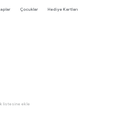
taplar
Çocuklar
Hediye Kartları
k listesine ekle