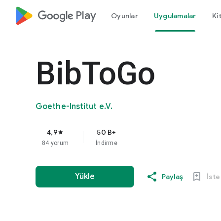
google_logo Play
Oyunlar
Uygulamalar
Ki
BibToGo
Goethe-Institut e.V.
4,9
50 B+
star
84 yorum
İndirme
Yükle
Paylaş
İste