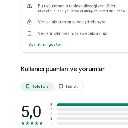
Bu uygulamanın toplayabileceği veri türleri
Kişisel bilgiler, Uygulama etkinliği ve 2 veri türü daha
Veriler, aktarım sırasında şifreleniyor
Verilerin silinmesini talep edebilirsiniz
Ayrıntıları göster
Kullanıcı puanları ve yorumlar
Telefon
Tablet
phone_android
tablet_android
5,0
5
4
3
2
1