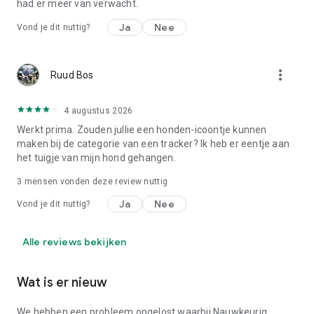
had er meer van verwacht.
Ja
Nee
Vond je dit nuttig?
more_vert
Ruud Bos
4 augustus 2026
Werkt prima. Zouden jullie een honden-icoontje kunnen
maken bij de categorie van een tracker? Ik heb er eentje aan
het tuigje van mijn hond gehangen.
3
mensen vonden deze review nuttig
Ja
Nee
Vond je dit nuttig?
Alle reviews bekijken
Wat is er nieuw
We hebben een probleem opgelost waarbij Nauwkeurig