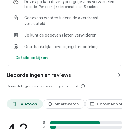
Deze app kan deze typen gegevens verzamelen
Locatie, Persoonlijke informatie en 5 andere
Gegevens worden tijdens de overdracht
versleuteld
Je kunt de gegevens laten verwijderen
Onafhankelijke beveiligingsbeoordeling
Details bekijken
Beoordelingen en reviews
arrow_forward
Beoordelingen en reviews zijn geverifieerd
info_outline
Telefoon
Smartwatch
Chromebook
phone_android
watch
laptop
5
4