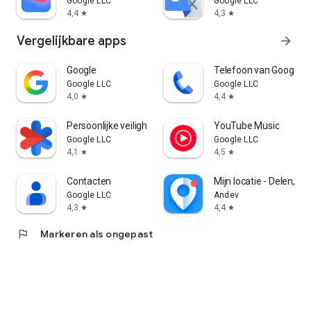
Google LLC
Google LLC
4,4
4,3
star
star
Vergelijkbare apps
arrow_forward
Google
Telefoon van Google
Google LLC
Google LLC
4,0
4,4
star
star
Persoonlijke veiligheid
YouTube Music
Google LLC
Google LLC
4,1
4,5
star
star
Contacten
Mijn locatie - Delen, vo
Google LLC
Andev
4,3
4,4
star
star
flag
Markeren als ongepast