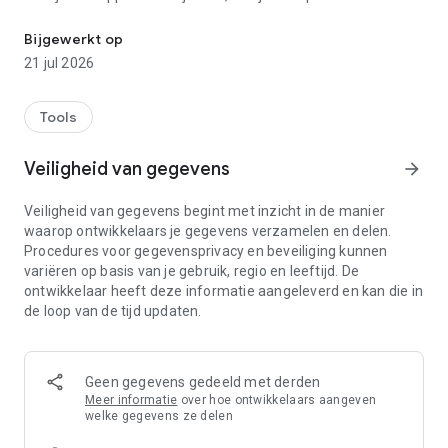
Zoek apparaten, andere items en deel je locatie met vrienden en f
beveiligen of wissen. Je kunt ook een aangepast bericht
toevoegen om op het vergrendelscherm te tonen voor het
Bijgewerkt op
geval iemand je apparaat vindt.
21 jul 2026
• Vind je apparaten en items op mobiele apparaten en
ondersteunde Wear OS-apparaten.
• Alle locatiegegevens in het Vind-pleknetwerk zijn
Tools
versleuteld. Deze locatiegegevens zijn zelfs niet zichtbaar
voor Google.
Veiligheid van gegevens
arrow_forward
Voor locatie delen
Veiligheid van gegevens begint met inzicht in de manier
• Deel je live locatie om een afspraak te maken met een
waarop ontwikkelaars je gegevens verzamelen en delen.
vriend of om te checken of je familie veilig thuis is gekomen.
Procedures voor gegevensprivacy en beveiliging kunnen
variëren op basis van je gebruik, regio en leeftijd. De
ontwikkelaar heeft deze informatie aangeleverd en kan die in
de loop van de tijd updaten.
Geen gegevens gedeeld met derden
Meer informatie
over hoe ontwikkelaars aangeven
welke gegevens ze delen