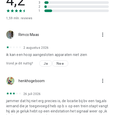
4,2
3
2
1
1,59 mln.
reviews
more_vert
Rimco Maas
2 augustus 2026
ik kan een hoop aangesloten apparaten niet zien
Ja
Nee
Vond je dit nuttig?
more_vert
henkhogeboom
26 juli 2026
jammer dat hij niet erg precies is, de locatie bij bv een tag,als
iemand die je toegevoegd heb op b.v. op een trein stapt vangt
hij als je geluk hebt op een eindstation het signaal weer op ,ik