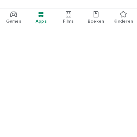
Games
Apps
Films
Boeken
Kinderen
Google Play
Play Pass
Play-punten
Cadeaukaarten
Tegoed inwisselen
Beleid voor terugbetalingen
Kind en gezin