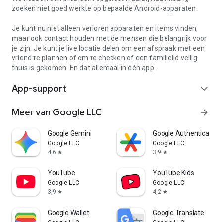
zoeken niet goed werkte op bepaalde Android-apparaten.
Je kunt nu niet alleen verloren apparaten en items vinden,
maar ook contact houden met de mensen die belangrijk voor
je zijn. Je kunt je live locatie delen om een afspraak met een
vriend te plannen of om te checken of een familielid veilig
thuis is gekomen. En dat allemaal in één app.
App-support
expand_more
Meer van Google LLC
arrow_forward
Google Gemini
Google Authenticator
Google LLC
Google LLC
4,6
3,9
star
star
YouTube
YouTube Kids
Google LLC
Google LLC
3,9
4,2
star
star
Google Wallet
Google Translate