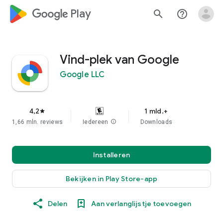
google_logo Play
search
help_outline
Vind-plek van Google
Google LLC
4,2
1 mld.+
star
1,66 mln. reviews
Iedereen
info
Downloads
Installeren
Bekijken in Play Store-app
Delen
Aan verlanglijstje toevoegen