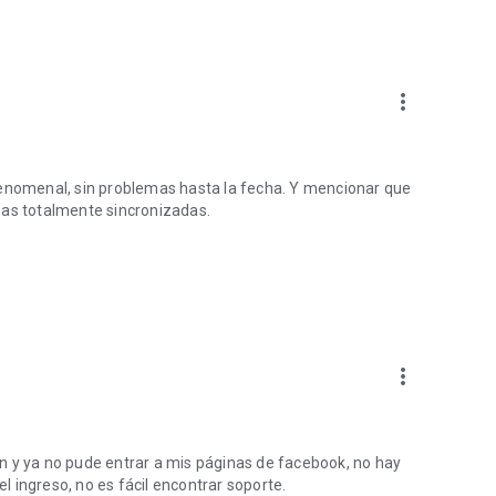
more_vert
fenomenal, sin problemas hasta la fecha. Y mencionar que
sas totalmente sincronizadas.
more_vert
ión y ya no pude entrar a mis páginas de facebook, no hay
 ingreso, no es fácil encontrar soporte.