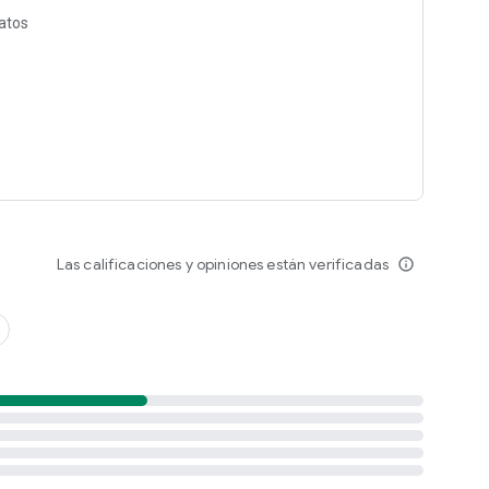
datos
Las calificaciones y opiniones están verificadas
info_outline