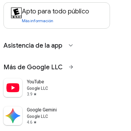
Apto para todo público
Más información
Asistencia de la app
expand_more
Más de Google LLC
arrow_forward
YouTube
Google LLC
3.9
star
Google Gemini
Google LLC
4.6
star