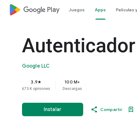
google_logo Play
Juegos
Apps
Películas
Autenticador
Google LLC
3.9
100 M+
star
673 K opiniones
Descargas
Instalar
Compartir