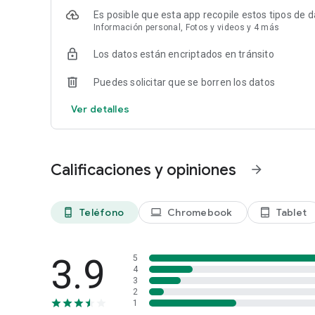
Es posible que esta app recopile estos tipos de 
Información personal, Fotos y videos y 4 más
Los datos están encriptados en tránsito
Puedes solicitar que se borren los datos
Ver detalles
Calificaciones y opiniones
arrow_forward
Teléfono
Chromebook
Tablet
phone_android
laptop
tablet_android
3.9
5
4
3
2
1