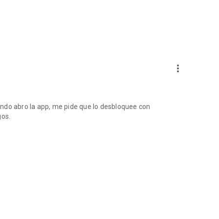
more_vert
cuando abro la app, me pide que lo desbloquee con
gos.