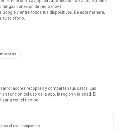
nticador de Google puede
no tengas conexión de red o móvil.
e Google y entre todos tus dispositivos. De esta manera,
s tu teléfono.
de la piratería.
con un código QR. Esto es rápido y fácil, y ayuda a
mente.
el Autenticador para administrar varias cuentas, así no
r.
 Puedes elegir el tipo de generación de código que mejor se
mientas
 Esta es una manera conveniente de transferir tus cuentas a
habilitar la Verificación en 2 pasos en tu Cuenta de Google.
sarrolladores recopilan y comparten tus datos. Las
en función del uso de la app, la región y la edad. El
izarla con el tiempo.
aran el uso compartido