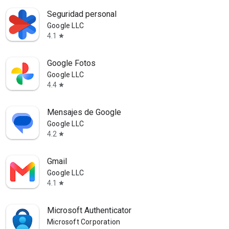
Seguridad personal
Google LLC
4.1
star
Google Fotos
Google LLC
4.4
star
Mensajes de Google
Google LLC
4.2
star
Gmail
Google LLC
4.1
star
Microsoft Authenticator
Microsoft Corporation