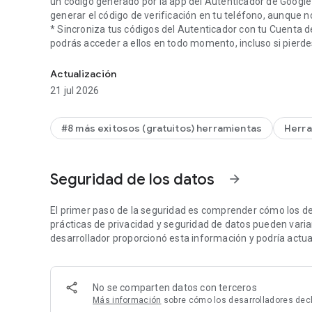
un código generado por la app del Autenticador de Google en el teléfono. La app del Aute
generar el código de verificación en tu teléfono, aunque 
* Sincroniza tus códigos del Autenticador con tu Cuenta d
podrás acceder a ellos en todo momento, incluso si pierde
Habilita la Verificación en 2 pasos para proteger tu cuenta 
* Configura tus cuentas del Autenticador automáticamente 
garantizar que tus códigos estén configurados correcta
Actualización
* Compatibilidad con varias cuentas. Puedes usar la app d
21 jul 2026
tienes que cambiar de app cada vez que necesites accede
* Generación de códigos basados en tiempo y en contador.
adapte a tus necesidades.
#8 más exitosos (gratuitos) herramientas
Herra
* Transfiere cuentas entre dispositivos con un código QR.
un nuevo dispositivo.
* Para usar el Autenticador de Google con Google, deberás 
Seguridad de los datos
arrow_forward
Para comenzar, visita http://www.google.com/2step. Aviso de permisos: Cámara: Se necesita para agregar cuentas
mediante códigos QR
El primer paso de la seguridad es comprender cómo los de
prácticas de privacidad y seguridad de datos pueden variar 
desarrollador proporcionó esta información y podría actual
No se comparten datos con terceros
Más información
sobre cómo los desarrolladores decl