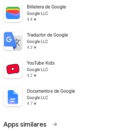
Billetera de Google
Google LLC
4.4
star
Traductor de Google
Google LLC
4.3
star
YouTube Kids
Google LLC
4.2
star
Documentos de Google
Google LLC
4.7
star
Apps similares
arrow_forward