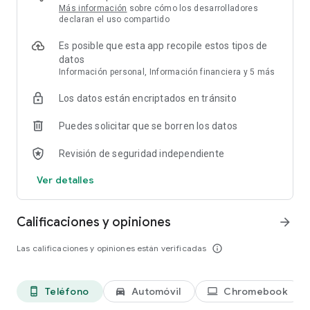
• Lee a tu manera: Personaliza tu experiencia de lectura
Más información
sobre cómo los desarrolladores
ajustando la fuente, el tamaño del texto, el brillo y mucho
declaran el uso compartido
más.
Es posible que esta app recopile estos tipos de
¡Millones de historias te esperan en Google Play Libros!
datos
Descarga la app y comienza a leer.
Información personal, Información financiera y 5 más
Los datos están encriptados en tránsito
Puedes solicitar que se borren los datos
Revisión de seguridad independiente
Ver detalles
Calificaciones y opiniones
arrow_forward
Las calificaciones y opiniones están verificadas
info_outline
Teléfono
Automóvil
Chromebook
phone_android
directions_car_filled
laptop