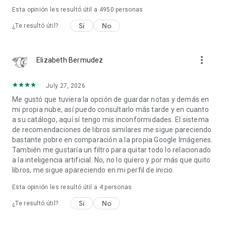
Esta opinión les resultó útil a
4950
personas
Sí
No
¿Te resultó útil?
more_vert
Elizabeth Bermudez
July 27, 2026
Me gustó que tuviera la opción de guardar notas y demás en
mi propia nube, así puedo consultarlo más tarde y en cuanto
a su catálogo, aquí sí tengo mis inconformidades. El sistema
de recomendaciones de libros similares me sigue pareciendo
bastante pobre en comparación a la propia Google Imágenes.
También me gustaría un filtro para quitar todo lo relacionado
a la inteligencia artificial. No, no lo quiero y por más que quito
libros, me sigue apareciendo en mi perfil de inicio.
Esta opinión les resultó útil a
4
personas
Sí
No
¿Te resultó útil?