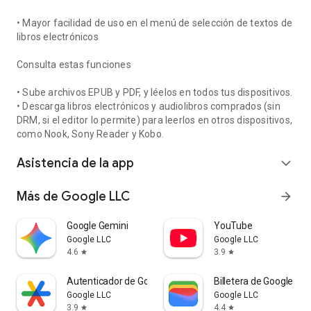
• Mayor facilidad de uso en el menú de selección de textos de
libros electrónicos
Consulta estas funciones
• Sube archivos EPUB y PDF, y léelos en todos tus dispositivos.
• Descarga libros electrónicos y audiolibros comprados (sin
DRM, si el editor lo permite) para leerlos en otros dispositivos,
como Nook, Sony Reader y Kobo.
Asistencia de la app
expand_more
Más de Google LLC
arrow_forward
Google Gemini
YouTube
Google LLC
Google LLC
4.6
3.9
star
star
Autenticador de Google
Billetera de Google
Google LLC
Google LLC
3.9
4.4
star
star