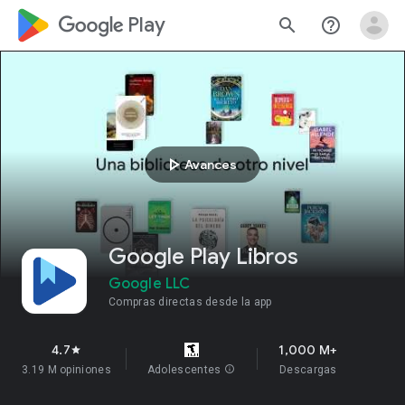
google_logo Play
search
help_outline
play_arrow
Avances
Google Play Libros
Google LLC
Compras directas desde la app
4.7
1,000 M+
star
3.19 M opiniones
Adolescentes
info
Descargas