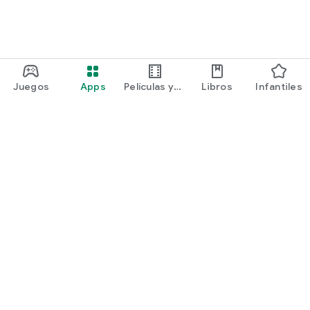
Juegos
Apps
Películas y
Libros
Infantiles
programas
Google Play
Play Pass
Play Points
Tarjetas de regalo
Canjear
Política de reembolsos