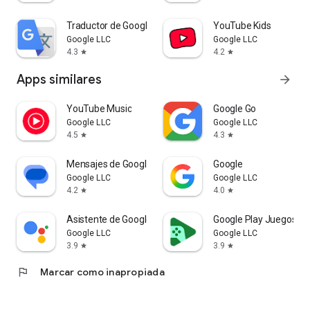
Traductor de Google
YouTube Kids
Google LLC
Google LLC
4.3
4.2
star
star
Apps similares
arrow_forward
YouTube Music
Google Go
Google LLC
Google LLC
4.5
4.3
star
star
Mensajes de Google
Google
Google LLC
Google LLC
4.2
4.0
star
star
Asistente de Google
Google Play Juegos
Google LLC
Google LLC
3.9
3.9
star
star
flag
Marcar como inapropiada