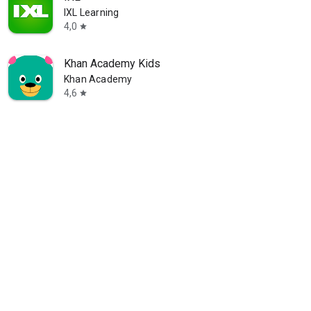
IXL Learning
4,0
star
Khan Academy Kids
Khan Academy
4,6
star