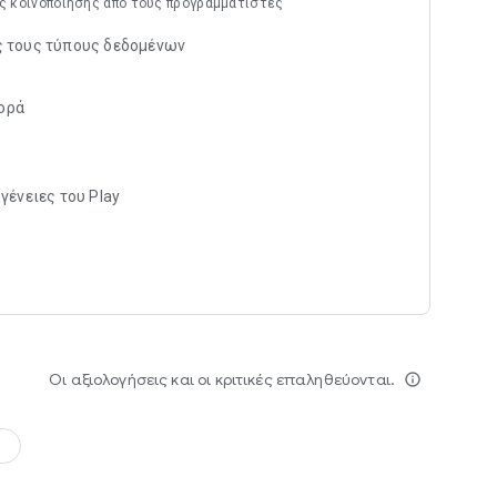
ς κοινοποίησης από τους προγραμματιστές
ς τους τύπους δεδομένων
ορά
γένειες του Play
Οι αξιολογήσεις και οι κριτικές επαληθεύονται.
info_outline