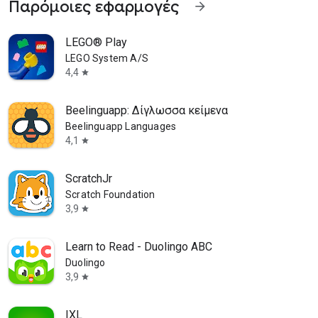
Παρόμοιες εφαρμογές
arrow_forward
LEGO® Play
LEGO System A/S
4,4
star
Beelinguapp: Δίγλωσσα κείμενα
Beelinguapp Languages
4,1
star
ScratchJr
Scratch Foundation
3,9
star
Learn to Read - Duolingo ABC
Duolingo
3,9
star
IXL