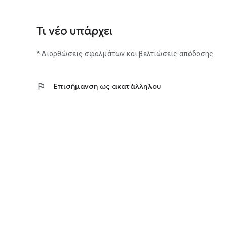
Τι νέο υπάρχει
* Διορθώσεις σφαλμάτων και βελτιώσεις απόδοσης
flag
Επισήμανση ως ακατάλληλου