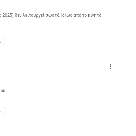
 2025) δεν λειτουργεί σωστά. Ιδίως από το κινητό
ι
more_vert
ου.
ι