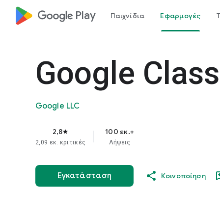
google_logo Play
Παιχνίδια
Εφαρμογές
Google Clas
Google LLC
2,8
100 εκ.+
star
2,09 εκ. κριτικές
Λήψεις
Εγκατάσταση
Κοινοποίηση