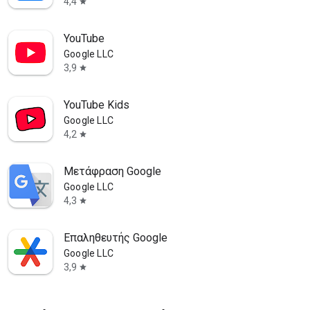
4,4
star
YouTube
Google LLC
3,9
star
YouTube Kids
Google LLC
4,2
star
Μετάφραση Google
Google LLC
4,3
star
Επαληθευτής Google
Google LLC
3,9
star