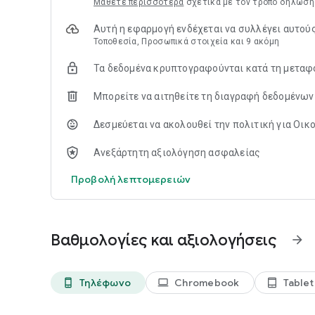
Μάθετε περισσότερα
σχετικά με τον τρόπο δήλωση
Classroom.
Αυτή η εφαρμογή ενδέχεται να συλλέγει αυτού
Τοποθεσία, Προσωπικά στοιχεία και 9 ακόμη
Τα δεδομένα κρυπτογραφούνται κατά τη μεταφ
Μπορείτε να αιτηθείτε τη διαγραφή δεδομένων
Δεσμεύεται να ακολουθεί την πολιτική για Οικο
Ανεξάρτητη αξιολόγηση ασφαλείας
Προβολή λεπτομερειών
Βαθμολογίες και αξιολογήσεις
arrow_forward
Τηλέφωνο
Chromebook
Tablet
phone_android
laptop
tablet_android