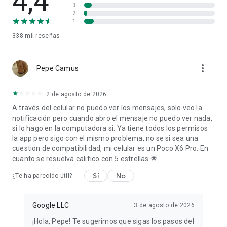
4,4
3
2
Síguenos para obtener más información:
1
X: https://x.com/googleworkspace
338 mil
reseñas
LinkedIn:
https://www.linkedin.com/showcase/googleworkspace
Facebook: https://www.facebook.com/googleworkspace
more_vert
Pepe Camus
Instagram: https://www.instagram.com/googleworkspace
TikTok: https://www.tiktok.com/@googleworkspace
YouTube: https://www.youtube.com/@googleworkspace
2 de agosto de 2026
A través del celular no puedo ver los mensajes, solo veo la
notificación pero cuando abro el mensaje no puedo ver nada,
si lo hago en la computadora si. Ya tiene todos los permisos
la app pero sigo con el mismo problema, no se si sea una
cuestion de compatibilidad, mi celular es un Poco X6 Pro. En
cuanto se resuelva califico con 5 estrellas 🌟
Sí
No
¿Te ha parecido útil?
Google LLC
3 de agosto de 2026
¡Hola, Pepe! Te sugerimos que sigas los pasos del