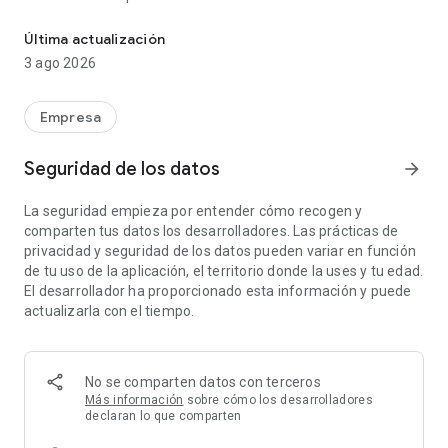
Colabora fácilmente con Google Chat, que forma parte de Googl
• Mantente al día con resúmenes de conversaciones
• Traduce automáticamente mensajes a más de 120 idiomas
Última actualización
• Encuentra lo que quieras con la búsqueda basada en IA
3 ago 2026
• Registra tareas para que todo el equipo esté al tanto
Todo lo que los equipos necesitan para mantenerse
Empresa
conectados y trabajar
• Inicia una conversación con un compañero, un grupo o
Seguridad de los datos
arrow_forward
incluso todo tu equipo
• Indica a tu equipo si estás o no disponible con
La seguridad empieza por entender cómo recogen y
actualizaciones de estado personalizadas
comparten tus datos los desarrolladores. Las prácticas de
• Comparte novedades detalladas con mensajes de audio y
privacidad y seguridad de los datos pueden variar en función
de vídeo
de tu uso de la aplicación, el territorio donde la uses y tu edad.
• Conecta en tiempo real y en cualquier momento con
El desarrollador ha proporcionado esta información y puede
reuniones rápidas
actualizarla con el tiempo.
Todo el potencial de Workspace para transformar el trabajo
en equipo
• Integración con apps de Workspace como Gmail, Calendar,
No se comparten datos con terceros
Drive, Tasks y Meet
Más información
sobre cómo los desarrolladores
• Agiliza el trabajo en equipo con chips inteligentes para
declaran lo que comparten
vincular archivos, personas y espacios