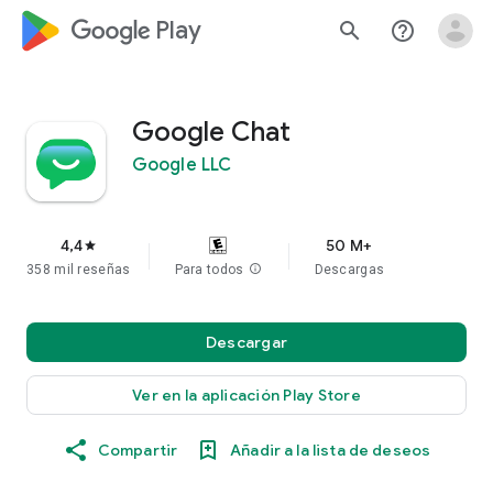
google_logo Play
search
help_outline
Google Chat
Google LLC
4,4
50 M+
star
358 mil reseñas
Para todos
info
Descargas
Descargar
Ver en la aplicación Play Store
Compartir
Añadir a la lista de deseos