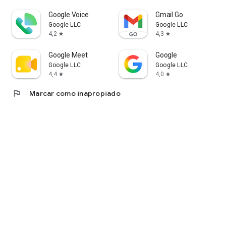
Google Voice
Gmail Go
Google LLC
Google LLC
4,2
4,3
star
star
Google Meet
Google
Google LLC
Google LLC
4,4
4,0
star
star
flag
Marcar como inapropiado