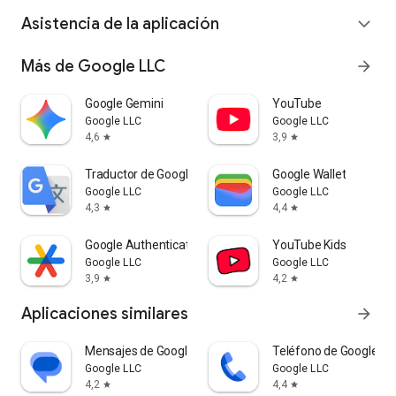
Asistencia de la aplicación
expand_more
Más de Google LLC
arrow_forward
Google Gemini
YouTube
Google LLC
Google LLC
4,6
3,9
star
star
Traductor de Google
Google Wallet
Google LLC
Google LLC
4,3
4,4
star
star
Google Authenticator
YouTube Kids
Google LLC
Google LLC
3,9
4,2
star
star
Aplicaciones similares
arrow_forward
Mensajes de Google
Teléfono de Google
Google LLC
Google LLC
4,2
4,4
star
star