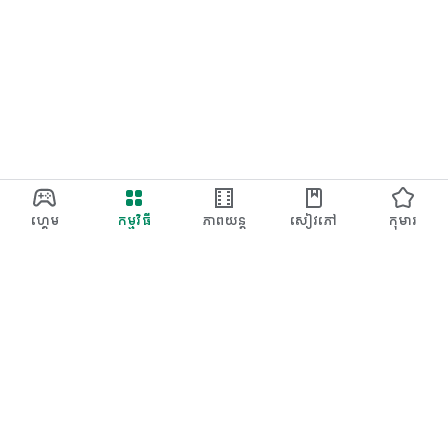
ហ្គេម
កម្មវិធី
ភាពយន្ត
សៀវភៅ​
កុមារ
Google Play
Play Pass
ពិន្ទុ Play