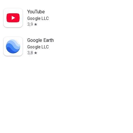
YouTube
Google LLC
3,9
star
Google Earth
Google LLC
3,8
star