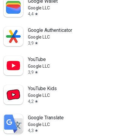
Google Wallet
Google LLC
4,4
star
ւնը
Google Authenticator
Google LLC
3,9
star
YouTube
Google LLC
3,9
star
YouTube Kids
Google LLC
4,2
star
Google Translate
Google LLC
4,3
star