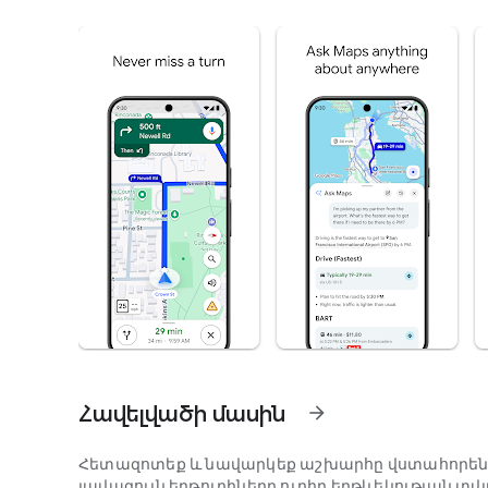
Հավելվածի մասին
arrow_forward
Հետազոտեք և նավարկեք աշխարհը վստահորեն՝ 
լավագույն երթուղիները ուղիղ երթևեկության տ