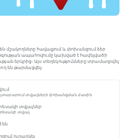
ան.
 միլիոն օգտատերեր ամեն տարի իրենց ներդրումն
ված է վայրը մինչ այնտեղ հասնելը
ու քայլելու ուղղությունները իրական աշխարհի
ս են մշակողները հավաքում և փոխանցում ձեր
նի, վարկանիշի և այլն
նգության ապահովումը կախված է հավելվածի
նչև կայանատեղի, և ստացեք արագ պատասխաններ
թյան երկրից։ Այս տեղեկությունները տրամադրվել
ող են թարմացվել։
 OS սարքին՝ արագ որոնելու և նավարկելու համար:
երում կամ քաղաքներում
վում
 շտապ օգնության մեքենաների համար
 հայտարարում տվյալների փոխանցման մասին
 տեսակի տվյալներ
 տեսակի տվյալ
 են
րցում ուղարկել