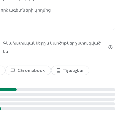
փորձագետների կողմից
Գնահատականները և կարծիքները ստուգված
info_outline
են
Chromebook
Պլանշետ
laptop
tablet_android