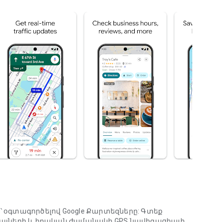
օգտագործելով Google Քարտեզները: Գտեք
վյալների և իրական ժամանակի GPS նավիգացիայի