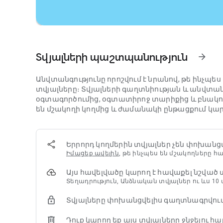
լուսանկարների վրա
Բացահայտեք և ուսումնասիրեք տեղացիների նմ
• Վստահորեն ուսումնասիրեք՝ իմանալով, որ 500
են ունենում և պահում են քարտեզը թարմացված
Տվյալների պաշտպանություն
• Խուսափեք ամբոխից՝ տեսնելով, թե որքան զբաղ
arrow_forward
• Օգտագործեք Ոսպնյակը Քարտեզներում՝ տեսնել
վրա
Անվտանգությունը որոշվում է նրանով, թե ինչպե
• Զտել ռեստորանները ըստ խոհանոցի, ժամերի, գ
տվյալները։ Տվյալների գաղտնիության և անվտա
• Հարցեր տվեք մի վայրի մասին՝ սպասքից մի
օգտագործումից, օգտատիրոջ տարիքից և բնակու
են մշակողի կողմից և ժամանակի ընթացքում կար
Ավելացրեք սալիկներ և բարդություններ ձեր Wear
Որոշ գործառույթներ հասանելի չեն բոլոր երկրն
Երրորդ կողմերին տվյալներ չեն փոխանց
Նավիգացիան նախատեսված չէ մեծ չափերի կամ
Իմացեք ավելին
, թե ինչպես են մշակողները
օգտագործելու համար
Այս հավելվածը կարող է հավաքել նշված
Տեղադրություն, Անձնական տվյալներ ու ևս 10
Տվյալները փոխանցվելիս գաղտնագրվում
Դուք կարող եք այս տվյալները ջնջելու հա