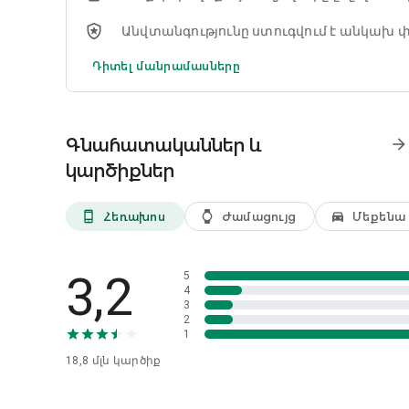
Անվտանգությունը ստուգվում է անկախ 
Դիտել մանրամասները
Գնահատականներ և
arrow_forward
կարծիքներ
Հեռախոս
Ժամացույց
Մեքենա
phone_android
watch
directions_car_filled
3,2
5
4
3
2
1
18,8 մլն
կարծիք