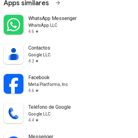
Apps similares
arrow_forward
WhatsApp Messenger
WhatsApp LLC
4.6
star
Contactos
Google LLC
4.3
star
Facebook
Meta Platforms, Inc.
4.6
star
Teléfono de Google
Google LLC
4.4
star
Messenger