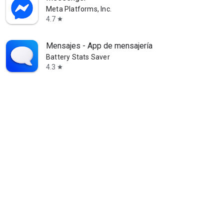
Meta Platforms, Inc.
4.7
star
Mensajes - App de mensajería
Battery Stats Saver
4.3
star