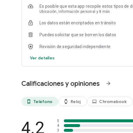
Es posible que esta app recopile estos tipos de 
Ubicación, Información personal y 8 más
Los datos están encriptados en tránsito
Puedes solicitar que se borren los datos
Revisión de seguridad independiente
Ver detalles
Calificaciones y opiniones
arrow_forward
Teléfono
Reloj
Chromebook
phone_android
watch
laptop
4.2
5
4
3