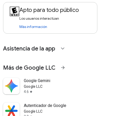
Apto para todo público
Los usuarios interactúan
Más información
Asistencia de la app
expand_more
Más de Google LLC
arrow_forward
Google Gemini
Google LLC
4.6
star
Autenticador de Google
Google LLC