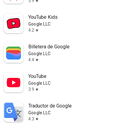
3.9
star
YouTube Kids
Google LLC
4.2
star
Billetera de Google
Google LLC
4.4
star
YouTube
Google LLC
3.9
star
Traductor de Google
Google LLC
4.3
star