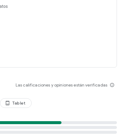
datos
Las calificaciones y opiniones están verificadas
info_outline
Tablet
tablet_android