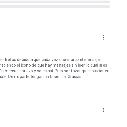
more_vert
 estrellas debido a que cada vez que marco el mensaje
eciendo el icono de que hay mensajes sin leer, lo cual sí es
ún mensaje nuevo y no es así. Pido por favor que solucionen
ble. De mi parte tengan un buen día. Gracias.
more_vert