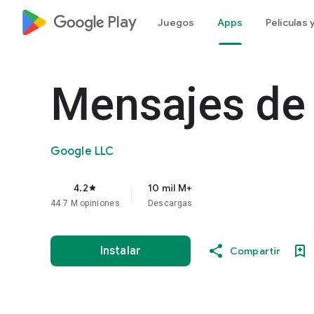
google_logo Play
Juegos
Apps
Películas
Mensajes de
Google LLC
4.2
10 mil M+
star
44.7 M opiniones
Descargas
Instalar
Compartir