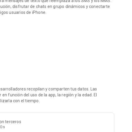
 para mensajes de texto que reemplaza a los SMS y los MMS.
lución, disfrutar de chats en grupo dinámicos y conectarte
migos usuarios de iPhone.
edes incluir sin problemas a tus amigos que usan iPhone.
ajes de Google para que nadie (incluidos Google y
tos, excepto la persona con la que te comunicas. Además,
OS.
sarrolladores recopilan y comparten tus datos. Las
en función del uso de la app, la región y la edad. El
sajería; representa una forma más completa, segura y
izarla con el tiempo.
idad de los RCS varía según la región y el operador. Es
on terceros
 de las funciones varía según el mercado y el dispositivo. Es
IDs