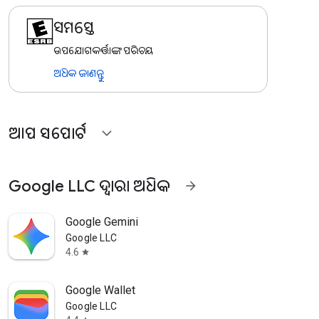
ସମସ୍ତେ
ଉପଯୋଗକର୍ତ୍ତାଙ୍କ ପରିଚୟ
ଅଧିକ ଜାଣନ୍ତୁ
ଆପ ସପୋର୍ଟ
expand_more
Google LLC ଦ୍ୱାରା ଅଧିକ
arrow_forward
Google Gemini
Google LLC
4.6
star
Google Wallet
Google LLC