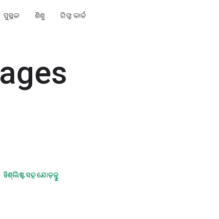
ପୁସ୍ତକ
ଶିଶୁ
ଗିଫ୍ଟ କାର୍ଡ
sages
ୱିଶ୍‍ଲିଷ୍ଟ ସହ ଯୋଡ଼ନ୍ତୁ