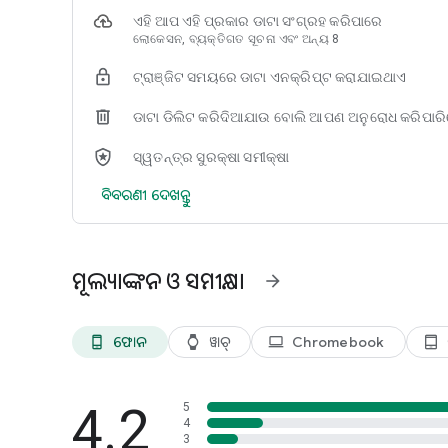
ଏହି ଆପ ଏହି ପ୍ରକାର ଡାଟା ସଂଗ୍ରହ କରିପାରେ
ଲୋକେସନ, ବ୍ୟକ୍ତିଗତ ସୂଚନା ଏବଂ ଅନ୍ୟ 8
ଟ୍ରାଞ୍ଜିଟ ସମୟରେ ଡାଟା ଏନକ୍ରିପ୍ଟ କରାଯାଇଥାଏ
ଡାଟା ଡିଲିଟ କରିଦିଆଯାଉ ବୋଲି ଆପଣ ଅନୁରୋଧ କରିପାର
ସ୍ୱତନ୍ତ୍ର ସୁରକ୍ଷା ସମୀକ୍ଷା
ବିବରଣୀ ଦେଖନ୍ତୁ
ମୂଲ୍ୟାଙ୍କନ ଓ ସମୀକ୍ଷା
arrow_forward
ଫୋନ
ୱାଚ୍
Chromebook
phone_android
watch
laptop
tablet_android
4.2
5
4
3