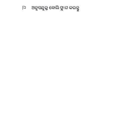
flag
ଅନୁପଯୁକ୍ତ ବୋଲି ଫ୍ଲାଗ କରନ୍ତୁ