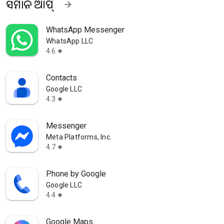
ସମାନ ଆପ୍‍
arrow_forward
WhatsApp Messenger
WhatsApp LLC
4.6
star
Contacts
Google LLC
4.3
star
Messenger
Meta Platforms, Inc.
4.7
star
Phone by Google
Google LLC
4.4
star
Google Maps