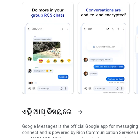
ଏହି ଆପ୍ ବିଷୟରେ
arrow_forward
Google Messages is the official Google app for messaging.
connect and is powered by Rich Communication Services (R