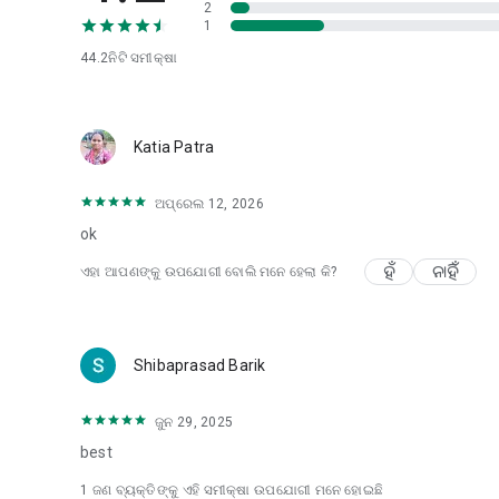
2
1
44.2ନି
ଟି ସମୀକ୍ଷା
Katia Patra
ଅପ୍ରେଲ 12, 2026
ok
ହଁ
ନାହିଁ
ଏହା ଆପଣଙ୍କୁ ଉପଯୋଗୀ ବୋଲି ମନେ ହେଲା କି?
Shibaprasad Barik
ଜୁନ 29, 2025
best
1 ଜଣ ବ୍ୟକ୍ତିଙ୍କୁ ଏହି ସମୀକ୍ଷା ଉପଯୋଗୀ ମନେ ହୋଇଛି