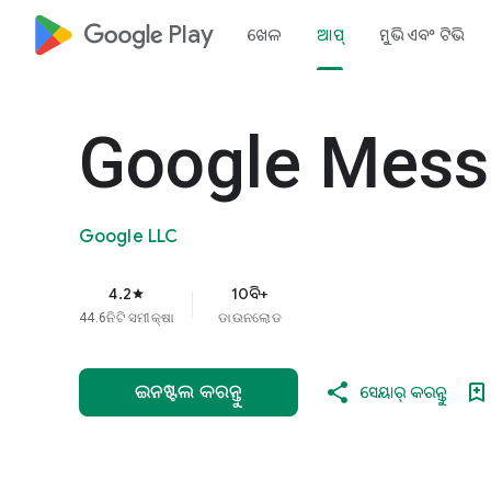
google_logo Play
ଖେଳ
ଆପ୍‌
ମୁଭି ଏବଂ ଟିଭି
Google Mes
Google LLC
4.2
10ବି+
star
44.6ନିଟି ସମୀକ୍ଷା
ଡାଉନଲୋଡ
ଇନଷ୍ଟଲ କରନ୍ତୁ
ସେୟାର୍ କରନ୍ତୁ