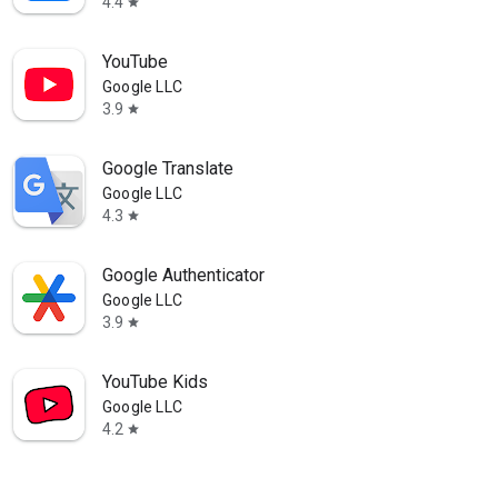
4.4
star
YouTube
Google LLC
3.9
star
Google Translate
Google LLC
4.3
star
Google Authenticator
Google LLC
3.9
star
YouTube Kids
Google LLC
4.2
star