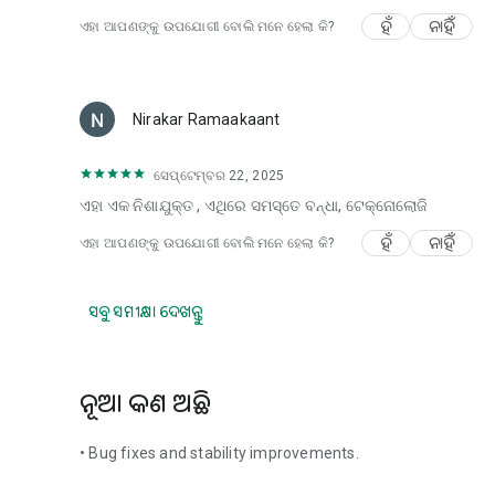
ହଁ
ନାହିଁ
ଏହା ଆପଣଙ୍କୁ ଉପଯୋଗୀ ବୋଲି ମନେ ହେଲା କି?
Nirakar Ramaakaant
ସେପ୍ଟେମ୍ବର 22, 2025
ଏହା ଏକ ନିଶାଯୁକ୍ତ , ଏଥିରେ ସମସ୍ତେ ବନ୍ଧା, ଟେକ୍ନୋଲୋଜି
ହଁ
ନାହିଁ
ଏହା ଆପଣଙ୍କୁ ଉପଯୋଗୀ ବୋଲି ମନେ ହେଲା କି?
ସବୁ ସମୀକ୍ଷା ଦେଖନ୍ତୁ
ନୂଆ କଣ ଅଛି
• Bug fixes and stability improvements.