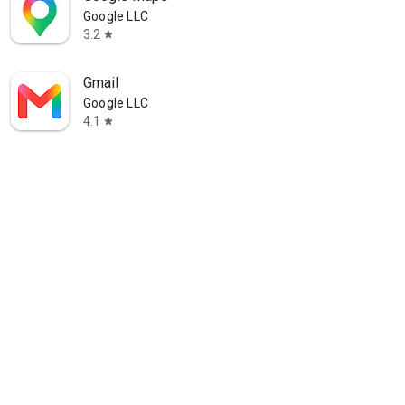
Google LLC
3.2
star
Gmail
Google LLC
4.1
star