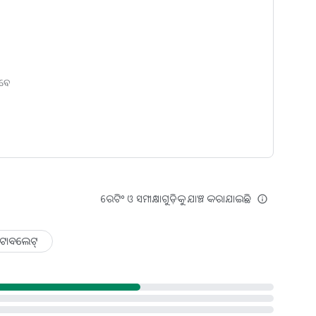
ିବେ
ରେଟିଂ ଓ ସମୀକ୍ଷାଗୁଡ଼ିକୁ ଯାଞ୍ଚ କରାଯାଇଛି
info_outline
ଟାବଲେଟ୍