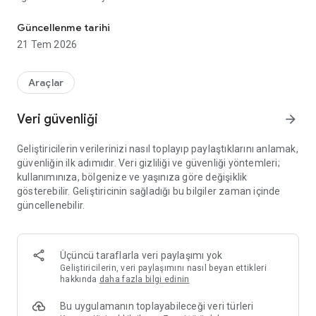
Anketlere katılarak Google Play kredisi kazanın!
(gönderim sıklığı artıp azalabilir) anket almaya başlarsınız.
Sizin için kısa ve alakalı bir anket hazırlandığında
Güncellenme tarihi
telefonunuza bildirim gönderilir. Bu anketi tamamlayarak
21 Tem 2026
₺1,80 tutarına kadar Play kredisi kazanabilirsiniz. "En iyi logo
hangisi?", "En ilgi çekici tanıtım hangisi?", "Planladığınız bir
sonraki seyahat ne zaman?" gibi çeşitli sorularla
Araçlar
karşılaşabilirsiniz.
Veri güvenliği
arrow_forward
Geliştiricilerin verilerinizi nasıl toplayıp paylaştıklarını anlamak,
güvenliğin ilk adımıdır. Veri gizliliği ve güvenliği yöntemleri;
kullanımınıza, bölgenize ve yaşınıza göre değişiklik
gösterebilir. Geliştiricinin sağladığı bu bilgiler zaman içinde
güncellenebilir.
Üçüncü taraflarla veri paylaşımı yok
Geliştiricilerin, veri paylaşımını nasıl beyan ettikleri
hakkında
daha fazla bilgi edinin
Bu uygulamanın toplayabileceği veri türleri