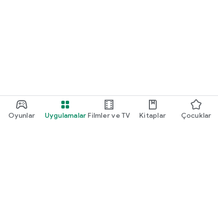
Oyunlar
Uygulamalar
Filmler ve TV
Kitaplar
Çocuklar
Google Play
Play Pass