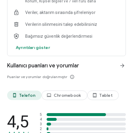
Konum, Kişisel bilgiler ve 7 veri türü daha
Veriler, aktarım sırasında şifreleniyor
Verilerin silinmesini talep edebilirsiniz
Bağımsız güvenlik değerlendirmesi
Ayrıntıları göster
Kullanıcı puanları ve yorumlar
arrow_forward
Puanlar ve yorumlar doğrulanmıştır
info_outline
Telefon
Chromebook
Tablet
phone_android
laptop
tablet_android
4,5
5
4
3
2