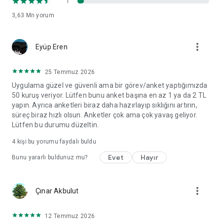
1
3,63 Mn
yorum
more_vert
Eyüp Eren
25 Temmuz 2026
Uygulama güzel ve güvenli ama bir görev/anket yaptığımızda
50 kuruş veriyor. Lütfen bunu anket başına en az 1 ya da 2 TL
yapın. Ayrıca anketleri biraz daha hazırlayıp sıklığını artırın,
süreç biraz hızlı olsun. Anketler çok ama çok yavaş geliyor.
Lütfen bu durumu düzeltin.
4
kişi bu yorumu faydalı buldu
Evet
Hayır
Bunu yararlı buldunuz mu?
more_vert
Çınar Akbulut
12 Temmuz 2026