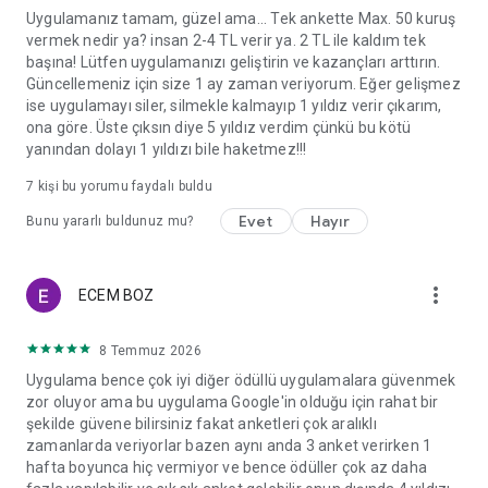
Uygulamanız tamam, güzel ama... Tek ankette Max. 50 kuruş
vermek nedir ya? insan 2-4 TL verir ya. 2 TL ile kaldım tek
başına! Lütfen uygulamanızı geliştirin ve kazançları arttırın.
Güncellemeniz için size 1 ay zaman veriyorum. Eğer gelişmez
ise uygulamayı siler, silmekle kalmayıp 1 yıldız verir çıkarım,
ona göre. Üste çıksın diye 5 yıldız verdim çünkü bu kötü
yanından dolayı 1 yıldızı bile haketmez!!!
7
kişi bu yorumu faydalı buldu
Evet
Hayır
Bunu yararlı buldunuz mu?
more_vert
ECEM BOZ
8 Temmuz 2026
Uygulama bence çok iyi diğer ödüllü uygulamalara güvenmek
zor oluyor ama bu uygulama Google'in olduğu için rahat bir
şekilde güvene bilirsiniz fakat anketleri çok aralıklı
zamanlarda veriyorlar bazen aynı anda 3 anket verirken 1
hafta boyunca hiç vermiyor ve bence ödüller çok az daha