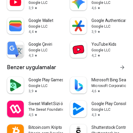
Google LLC
Google LLC
3,9
4,6
star
star
Google Wallet
Google Authenticator
Google LLC
Google LLC
4,4
3,9
star
star
Google Çeviri
YouTube Kids
Google LLC
Google LLC
4,3
4,2
star
star
Benzer uygulamalar
arrow_forward
Google Play Games
Microsoft Bing Search
Google LLC
Microsoft Corporation
3,9
4,6
star
star
Sweat Wallet:Sizi ödüllendirir
Google Play Console
The Sweat Foundation
Google LLC
4,5
4,3
star
star
Bitcoin.com: Kripto Cüzdanı
Shutterstock Contribut