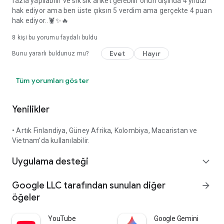
fazla yapılabilir ve sık sık anket gelebilir onun dışında 4 yıldızı
hak ediyor ama ben üste çıksın 5 verdim ama gerçekte 4 puan
hak ediyor..🦞✨🔥
8
kişi bu yorumu faydalı buldu
Evet
Hayır
Bunu yararlı buldunuz mu?
Tüm yorumları göster
Yenilikler
• Artık Finlandiya, Güney Afrika, Kolombiya, Macaristan ve
Vietnam'da kullanılabilir.
Uygulama desteği
expand_more
Google LLC tarafından sunulan diğer
arrow_forward
öğeler
YouTube
Google Gemini