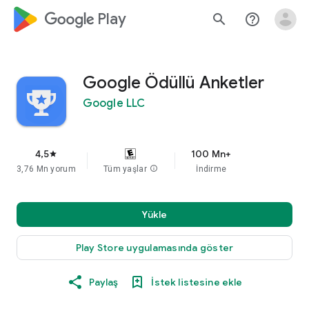
google_logo Play
search
help_outline
Google Ödüllü Anketler
Google LLC
4,5
100 Mn+
star
3,76 Mn yorum
Tüm yaşlar
info
İndirme
Yükle
Play Store uygulamasında göster
Paylaş
İstek listesine ekle