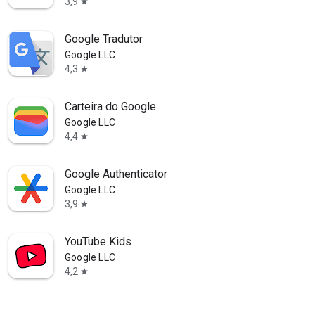
3,9
star
Google Tradutor
Google LLC
4,3
star
Carteira do Google
Google LLC
4,4
star
Google Authenticator
Google LLC
3,9
star
YouTube Kids
Google LLC
4,2
star