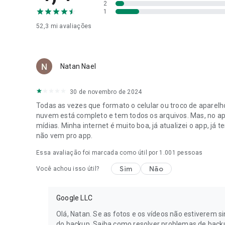
2
1
• GOOGLE LENS: pesquise sobre o mundo ao seu redor. Com 
fotos para ter mais informações sobre eles e realizar açõ
52,3 mi
avaliações
Política de Privacidade do Google: https://google.com/intl
Natan Nael
* O armazenamento da Conta do Google é compartilhado en
30 de novembro de 2024
Todas as vezes que formato o celular ou troco de aparelh
nuvem está completo e tem todos os arquivos. Mas, no 
mídias. Minha internet é muito boa, já atualizei o app, já 
não vem pro app.
Essa avaliação foi marcada como útil por
1.001
pessoas
Sim
Não
Você achou isso útil?
Google LLC
Olá, Natan. Se as fotos e os vídeos não estiverem s
do backup. Saiba como resolver problemas de back