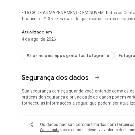
• 15 GB DE ARMAZENAMENTO EM NUVEM: todas as Contas
financeiros*, 3 vezes mais do que muitos outros serviç
O lugar perfeito para suas recordações. Relembre, compart
backup e manter suas recordações seguras em todos os s
Atualizado em
4 de ago. de 2026
• FERRAMENTAS DE EDIÇÃO COM TECNOLOGIA DE IA: faça
distrações indesejadas com a Borracha Mágica. Melhore 
a iluminação e o brilho com a Luz para Retrato.
#2 principais apps gratuitos fotografia
Fotogra
• PESQUISA SIMPLIFICADA: suas fotos podem ser pesquisad
Segurança dos dados
arrow_forward
eu rindo, Andando de caiaque em um lago cercado por m
Sua segurança começa quando você entende como os des
• ORGANIZAÇÃO FÁCIL: o Google Fotos ajuda a organizar 
práticas de segurança e privacidade de dados podem varia
parecidas em Fotos semelhantes. Ele também oferece pasta
forneceu as informações a seguir, que podem ser atualiz
documentos, álbuns personalizados e organização diária 
diferenciada. Você pode até salvar fotos e vídeos partic
tela do seu dispositivo.
Os dados não são compartilhados com terceiros
Saiba mais
sobre como os desenvolvedores declaram