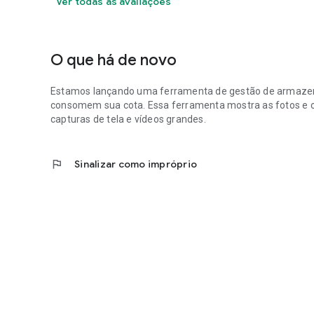
Ver todas as avaliações
O que há de novo
Estamos lançando uma ferramenta de gestão de armazena
consomem sua cota. Essa ferramenta mostra as fotos e o
capturas de tela e vídeos grandes.
flag
Sinalizar como impróprio