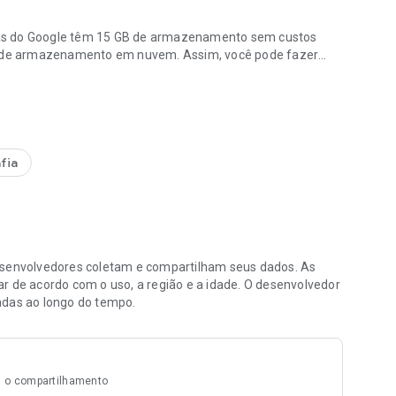
 do Google têm 15 GB de armazenamento sem custos
os de armazenamento em nuvem. Assim, você pode fazer
ilhe e organize fotos.
eus dispositivos de forma automática.
 edições complexas com apenas alguns toques. Remova
fotos desfocadas com o recurso Remover Desfoque. Ajuste
fia
as usando palavras naturais e descritivas, como Alice e
ontanhas ou Emma pintando no quintal.
envolvedores coletam e compartilham seus dados. As
sua galeria agrupando automaticamente fotos duplicadas e
r de acordo com o uso, a região e a idade. O desenvolvedor
s inteligentes e intuitivas para capturas de tela,
adas ao longo do tempo.
do rolo da câmera, deixando sua galeria ordenada e
ulares em uma Pasta Trancada protegida pelo bloqueio de
 o compartilhamento