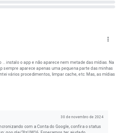
essa visualização, você identifica textos e objetos nas
es.
/pt-BR/policies/privacy
more_vert
tre o Google Fotos, o Gmail e o Drive.
o ... instalo o app e não aparece nem metade das mídias. Na
app sempre aparece apenas uma pequena parte das minhas
tentei vários procedimentos, limpar cache, etc. Mas, as mídias
30 de novembro de 2024
incronizando com a Conta do Google, confira o status
up: goo.gle/3IzUW16. Esperamos ter ajudado.