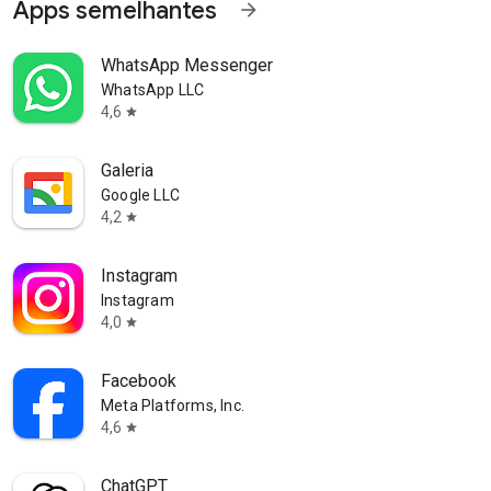
Apps semelhantes
arrow_forward
WhatsApp Messenger
WhatsApp LLC
4,6
star
Galeria
Google LLC
4,2
star
Instagram
Instagram
4,0
star
Facebook
Meta Platforms, Inc.
4,6
star
ChatGPT