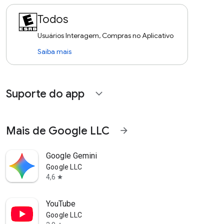
Todos
Usuários Interagem, Compras no Aplicativo
Saiba mais
Suporte do app
expand_more
Mais de Google LLC
arrow_forward
Google Gemini
Google LLC
4,6
star
YouTube
Google LLC