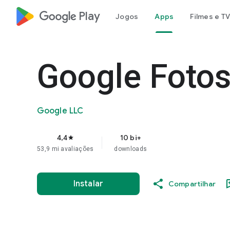
google_logo Play
Jogos
Apps
Filmes e TV
Google Foto
Google LLC
4,4
10 bi+
star
53,9 mi avaliações
downloads
Instalar
Compartilhar